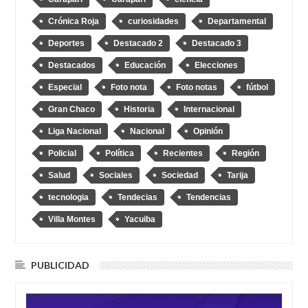
Crónica Roja
curiosidades
Departamental
Deportes
Destacado 2
Destacado 3
Destacados
Educación
Elecciones
Especial
Foto nota
Foto notas
fútbol
Gran Chaco
Historia
Internacional
Liga Nacional
Nacional
Opinión
Policial
Política
Recientes
Región
Salud
Sociales
Sociedad
Tarija
tecnologia
Tendecias
Tendencias
Villa Montes
Yacuiba
PUBLICIDAD