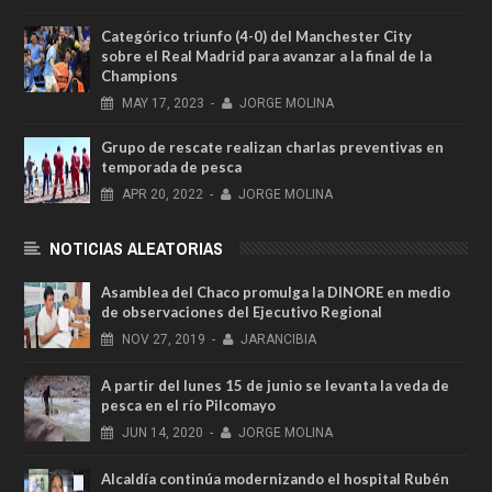
Categórico triunfo (4-0) del Manchester City
sobre el Real Madrid para avanzar a la final de la
Champions
MAY
17,
2023
-
JORGE MOLINA
Grupo de rescate realizan charlas preventivas en
temporada de pesca
APR
20,
2022
-
JORGE MOLINA
NOTICIAS ALEATORIAS
Asamblea del Chaco promulga la DINORE en medio
de observaciones del Ejecutivo Regional
NOV
27,
2019
-
JARANCIBIA
A partir del lunes 15 de junio se levanta la veda de
pesca en el río Pilcomayo
JUN
14,
2020
-
JORGE MOLINA
Alcaldía continúa modernizando el hospital Rubén