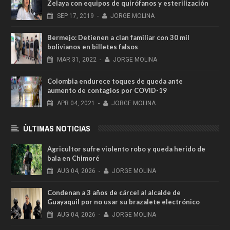
Zelaya con equipos de quirófanos y esterilización
SEP
17,
2019
-
JORGE MOLINA
Bermejo: Detienen a clan familiar con 30 mil
bolivianos en billetes falsos
MAR
31,
2022
-
JORGE MOLINA
Colombia endurece toques de queda ante
aumento de contagios por COVID-19
APR
04,
2021
-
JORGE MOLINA
ÚLTIMAS NOTICIAS
Agricultor sufre violento robo y queda herido de
bala en Chimoré
AUG
04,
2026
-
JORGE MOLINA
Condenan a 3 años de cárcel al alcalde de
Guayaquil por no usar su brazalete electrónico
AUG
04,
2026
-
JORGE MOLINA