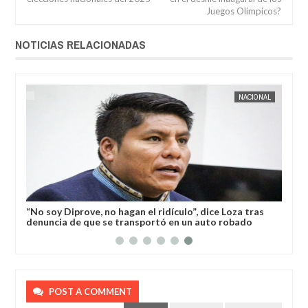
Juegos Olímpicos?
NOTICIAS RELACIONADAS
04,
2026
AUG
04,
2026
AL
NACIONAL
“No soy Diprove, no hagan el ridículo”, dice Loza tras
denuncia de que se transportó en un auto robado
POST A COMMENT