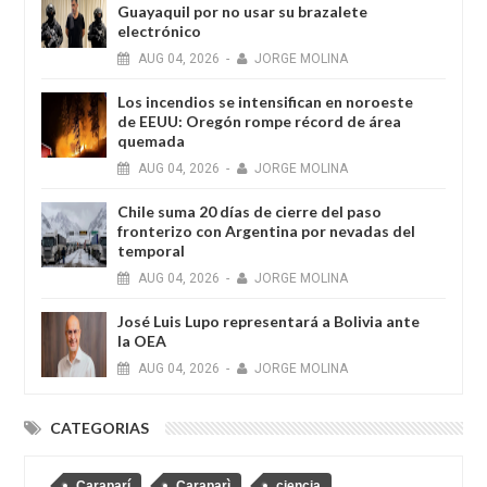
Guayaquil por no usar su brazalete
electrónico
AUG
04,
2026
-
JORGE MOLINA
Los incendios se intensifican en noroeste
de EEUU: Oregón rompe récord de área
quemada
AUG
04,
2026
-
JORGE MOLINA
Chile suma 20 días de cierre del paso
fronterizo con Argentina por nevadas del
temporal
AUG
04,
2026
-
JORGE MOLINA
José Luis Lupo representará a Bolivia ante
la OEA
AUG
04,
2026
-
JORGE MOLINA
CATEGORIAS
Caraparí
Caraparì
ciencia