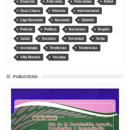
Especial
Foto nota
Foto notas
fútbol
Gran Chaco
Historia
Internacional
Liga Nacional
Nacional
Opinión
Policial
Política
Recientes
Región
Salud
Sociales
Sociedad
Tarija
tecnologia
Tendecias
Tendencias
Villa Montes
Yacuiba
PUBLICIDAD