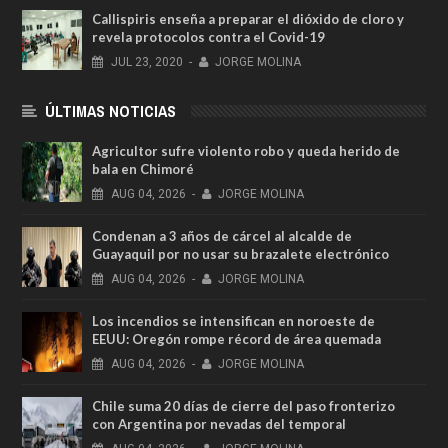
Callispiris enseña a preparar el dióxido de cloro y
revela protocolos contra el Covid-19
JUL
23,
2020
-
JORGE MOLINA
ÚLTIMAS NOTICIAS
Agricultor sufre violento robo y queda herido de
bala en Chimoré
AUG
04,
2026
-
JORGE MOLINA
Condenan a 3 años de cárcel al alcalde de
Guayaquil por no usar su brazalete electrónico
AUG
04,
2026
-
JORGE MOLINA
Los incendios se intensifican en noroeste de
EEUU: Oregón rompe récord de área quemada
AUG
04,
2026
-
JORGE MOLINA
Chile suma 20 días de cierre del paso fronterizo
con Argentina por nevadas del temporal