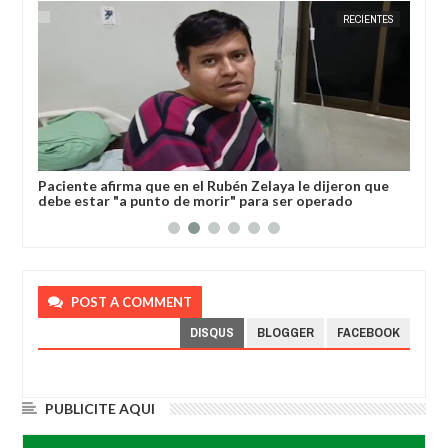
RÍ
JORGE MOLINA
RECIENTES
JORGE M
l
Paciente afirma que en el Rubén Zelaya le dijeron que
Gob
debe estar "a punto de morir" para ser operado
dev
POST A COMMENT
DISQUS
BLOGGER
FACEBOOK
PUBLICITE AQUI