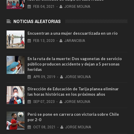
FEB
04,
2021
-
JORGE MOLINA
NOTICIAS ALEATORIAS
Encuentran a una mujer descuartizada en un río
FEB
13,
2020
-
JARANCIBIA
En la ruta de la muerte: Dos vagonetas de servicio
público producen accidente y dejan a 5 personas
heridas
APR
09,
2019
-
JORGE MOLINA
Dirección de Educación de Tarija planea eliminar
las horas históricas en los próximos años
SEP
07,
2023
-
JORGE MOLINA
Perú se pone en carrera con victoria sobre Chile
por 2-0
OCT
08,
2021
-
JORGE MOLINA