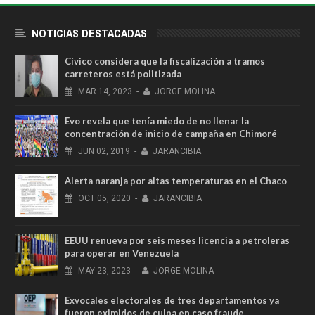
NOTICIAS DESTACADAS
Cívico considera que la fiscalización a tramos
carreteros está politizada
MAR
14,
2023
-
JORGE MOLINA
Evo revela que tenía miedo de no llenar la
concentración de inicio de campaña en Chimoré
JUN
02,
2019
-
JARANCIBIA
Alerta naranja por altas temperaturas en el Chaco
OCT
05,
2020
-
JARANCIBIA
EEUU renueva por seis meses licencia a petroleras
para operar en Venezuela
MAY
23,
2023
-
JORGE MOLINA
Exvocales electorales de tres departamentos ya
fueron eximidos de culpa en caso fraude