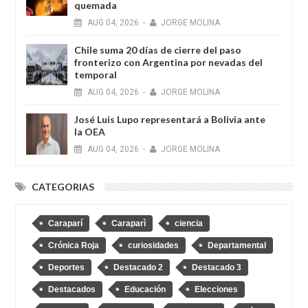
quemada
AUG
04,
2026
-
JORGE MOLINA
Chile suma 20 días de cierre del paso
fronterizo con Argentina por nevadas del
temporal
AUG
04,
2026
-
JORGE MOLINA
José Luis Lupo representará a Bolivia ante
la OEA
AUG
04,
2026
-
JORGE MOLINA
CATEGORIAS
Caraparí
Caraparì
ciencia
Crónica Roja
curiosidades
Departamental
Deportes
Destacado 2
Destacado 3
Destacados
Educación
Elecciones