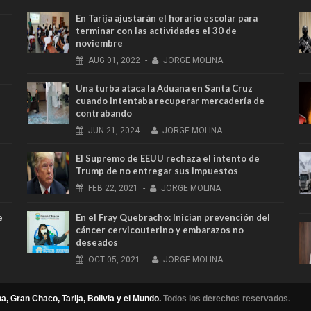
En Tarija ajustarán el horario escolar para
terminar con las actividades el 30 de
noviembre
AUG
01,
2022
-
JORGE MOLINA
Una turba ataca la Aduana en Santa Cruz
cuando intentaba recuperar mercadería de
contrabando
JUN
21,
2024
-
JORGE MOLINA
El Supremo de EEUU rechaza el intento de
Trump de no entregar sus impuestos
FEB
22,
2021
-
JORGE MOLINA
e
En el Fray Quebracho: Inician prevención del
cáncer cervicouterino y embarazos no
deseados
OCT
05,
2021
-
JORGE MOLINA
a, Gran Chaco, Tarija, Bolivia y el Mundo.
Todos los derechos reservados.