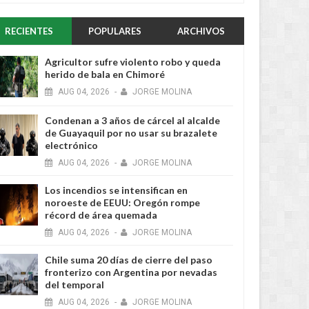
RECIENTES
POPULARES
ARCHIVOS
Agricultor sufre violento robo y queda
herido de bala en Chimoré
AUG
04,
2026
-
JORGE MOLINA
Condenan a 3 años de cárcel al alcalde
de Guayaquil por no usar su brazalete
electrónico
AUG
04,
2026
-
JORGE MOLINA
Los incendios se intensifican en
noroeste de EEUU: Oregón rompe
récord de área quemada
AUG
04,
2026
-
JORGE MOLINA
Chile suma 20 días de cierre del paso
fronterizo con Argentina por nevadas
del temporal
AUG
04,
2026
-
JORGE MOLINA