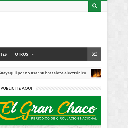
TES
OTROS
il por no usar su brazalete electrónico
Los i
INTERNACIONAL
Aug
04,
0
PUBLICITE AQUI
2026