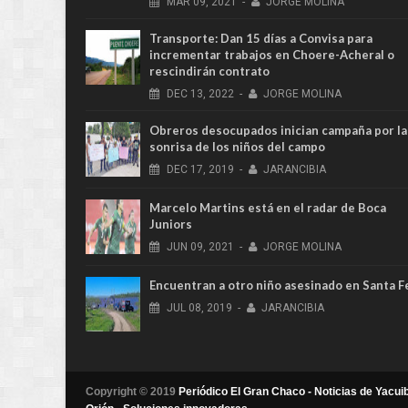
MAR
09,
2021
-
JORGE MOLINA
Transporte: Dan 15 días a Convisa para
incrementar trabajos en Choere-Acheral o
rescindirán contrato
DEC
13,
2022
-
JORGE MOLINA
Obreros desocupados inician campaña por la
sonrisa de los niños del campo
DEC
17,
2019
-
JARANCIBIA
Marcelo Martins está en el radar de Boca
Juniors
JUN
09,
2021
-
JORGE MOLINA
Encuentran a otro niño asesinado en Santa F
JUL
08,
2019
-
JARANCIBIA
Copyright © 2019
Periódico El Gran Chaco - Noticias de Yacuib