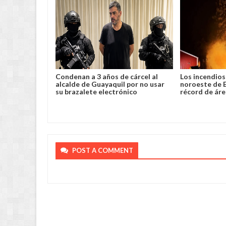
lento robo y
Condenan a 3 años de cárcel al
Los incendios 
a en Chimoré
alcalde de Guayaquil por no usar
noroeste de 
su brazalete electrónico
récord de ár
POST A COMMENT