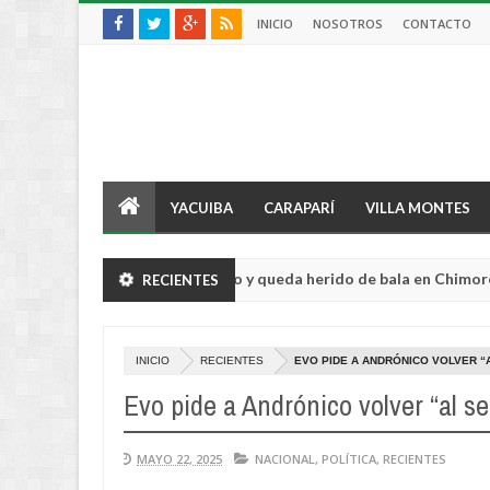
INICIO
NOSOTROS
CONTACTO
YACUIBA
CARAPARÍ
VILLA MONTES
icultor sufre violento robo y queda herido de bala en Chimoré
RECIENTES
Aug
04,
2026
INICIO
RECIENTES
EVO PIDE A ANDRÓNICO VOLVER “
Evo pide a Andrónico volver “al se
MAYO 22, 2025
NACIONAL
,
POLÍTICA
,
RECIENTES