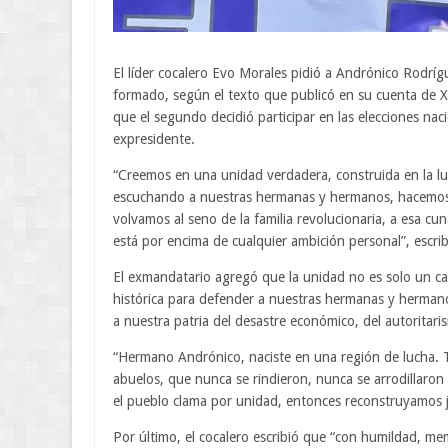
El líder cocalero Evo Morales pidió a Andrónico Rodrígu
formado, según el texto que publicó en su cuenta de X
que el segundo decidió participar en las elecciones nac
expresidente.
“Creemos en una unidad verdadera, construida en la lu
escuchando a nuestras hermanas y hermanos, hacemos
volvamos al seno de la familia revolucionaria, a esa cun
está por encima de cualquier ambición personal”, escri
El exmandatario agregó que la unidad no es solo un cam
histórica para defender a nuestras hermanas y hermanos
a nuestra patria del desastre económico, del autoritari
“Hermano Andrónico, naciste en una región de lucha. T
abuelos, que nunca se rindieron, nunca se arrodillaron
el pueblo clama por unidad, entonces reconstruyamos j
Por último, el cocalero escribió que “con humildad, mem