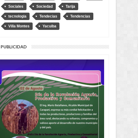
Sociales
Sociedad
Tarija
tecnologia
Tendecias
Tendencias
Villa Montes
Yacuiba
PUBLICIDAD
uis Lupo representará a
“No soy Diprove, no hagan el
a ante la OEA
ridículo”, dice Loza tras denuncia
de que se transportó en un auto
robado