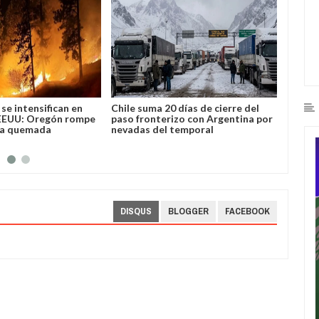
se intensifican en
Chile suma 20 días de cierre del
José L
EEUU: Oregón rompe
paso fronterizo con Argentina por
Bolivi
ea quemada
nevadas del temporal
DISQUS
BLOGGER
FACEBOOK