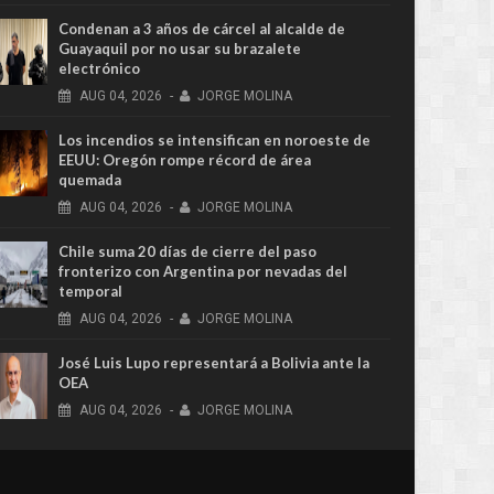
Condenan a 3 años de cárcel al alcalde de
Guayaquil por no usar su brazalete
electrónico
AUG
04,
2026
-
JORGE MOLINA
Los incendios se intensifican en noroeste de
EEUU: Oregón rompe récord de área
quemada
AUG
04,
2026
-
JORGE MOLINA
Chile suma 20 días de cierre del paso
fronterizo con Argentina por nevadas del
temporal
AUG
04,
2026
-
JORGE MOLINA
José Luis Lupo representará a Bolivia ante la
OEA
AUG
04,
2026
-
JORGE MOLINA