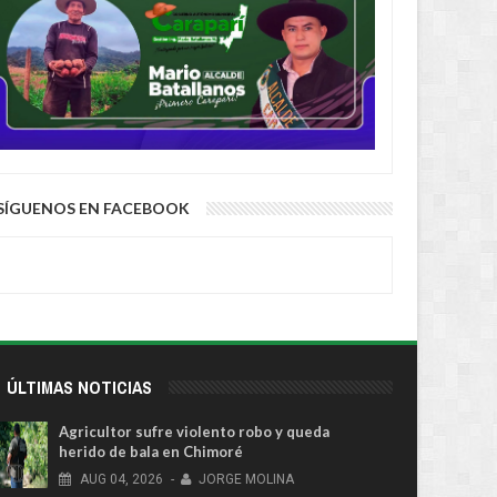
uis Lupo representará a
“No soy Diprove, no hagan el
a ante la OEA
ridículo”, dice Loza tras denuncia
de que se transportó en un auto
robado
SÍGUENOS EN FACEBOOK
ÚLTIMAS NOTICIAS
Agricultor sufre violento robo y queda
herido de bala en Chimoré
AUG
04,
2026
-
JORGE MOLINA