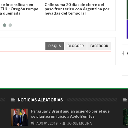
se intensifican en
Chile suma 20 días de cierre del
José L
EEUU: Oregón rompe
paso fronterizo con Argentina por
Bolivi
ea quemada
nevadas del temporal
DISQUS
BLOGGER
FACEBOOK
NOTICIAS ALEATORIAS
Paraguay y Brasil anulan acuerdo por el que
se plantea un juicio a Abdo Benítez
AUG
01,
2019
-
JORGE MOLINA