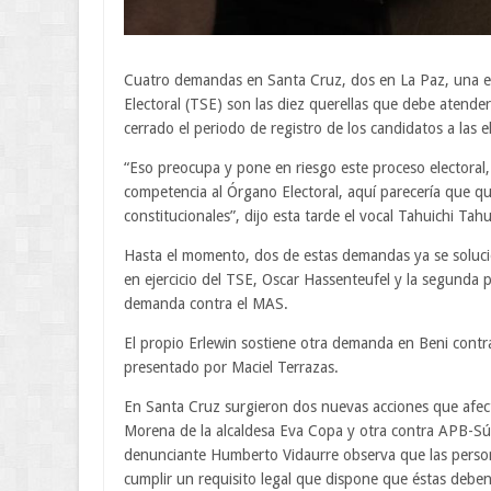
Cuatro demandas en Santa Cruz, dos en La Paz, una e
Electoral (TSE) son las diez querellas que debe atender
cerrado el periodo de registro de los candidatos a las e
“Eso preocupa y pone en riesgo este proceso electoral, 
competencia al Órgano Electoral, aquí parecería que qui
constitucionales”, dijo esta tarde el vocal Tahuichi Tah
Hasta el momento, dos de estas demandas ya se soluci
en ejercicio del TSE, Oscar Hassenteufel y la segunda 
demanda contra el MAS.
El propio Erlewin sostiene otra demanda en Beni cont
presentado por Maciel Terrazas.
En Santa Cruz surgieron dos nuevas acciones que afecta
Morena de la alcaldesa Eva Copa y otra contra APB-Súm
denunciante Humberto Vidaurre observa que las person
cumplir un requisito legal que dispone que éstas deben