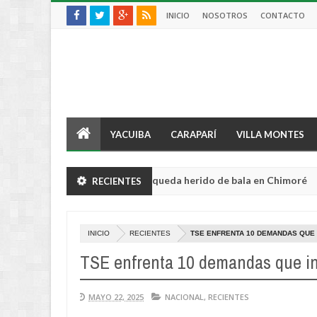
INICIO
NOSOTROS
CONTACTO
YACUIBA
CARAPARÍ
VILLA MONTES
tor sufre violento robo y queda herido de bala en Chimoré
RECIENTES
Aug
04,
0
2026
INICIO
RECIENTES
TSE ENFRENTA 10 DEMANDAS QUE 
TSE enfrenta 10 demandas que int
MAYO 22, 2025
NACIONAL
,
RECIENTES