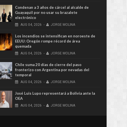
Condenan a 3 años de cárcel al alcalde de
Guayaquil por no usar su brazalete
electrónico
AUG
04,
2026
-
JORGE MOLINA
Los incendios se intensifican en noroeste de
EEUU: Oregón rompe récord de área
quemada
AUG
04,
2026
-
JORGE MOLINA
Chile suma 20 días de cierre del paso
fronterizo con Argentina por nevadas del
temporal
AUG
04,
2026
-
JORGE MOLINA
José Luis Lupo representará a Bolivia ante la
OEA
AUG
04,
2026
-
JORGE MOLINA