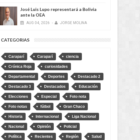
José Luis Lupo representará a Bolivia
ante la OEA
AUG
04,
2026
-
JORGE MOLINA
CATEGORIAS
Caraparí
Caraparì
ciencia
Crónica Roja
curiosidades
Departamental
Deportes
Destacado 2
Destacado 3
Destacados
Educación
Elecciones
Especial
Foto nota
Foto notas
fútbol
Gran Chaco
Historia
Internacional
Liga Nacional
Nacional
Opinión
Policial
Política
Recientes
Región
Salud