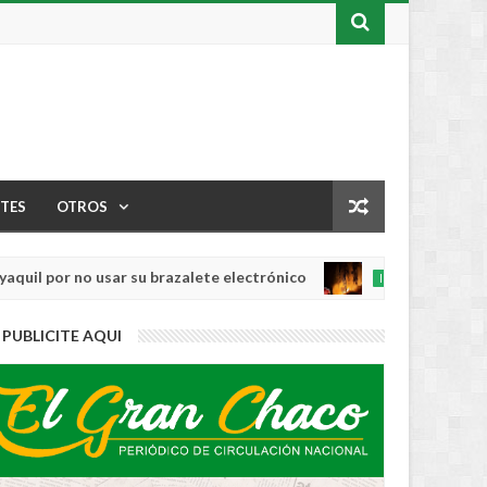
TES
OTROS
r no usar su brazalete electrónico
Los incen
INTERNACIONAL
Aug
04,
0
PUBLICITE AQUI
2026