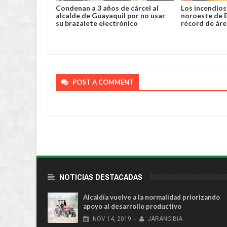
lento robo y
Condenan a 3 años de cárcel al
Los incendios 
a en Chimoré
alcalde de Guayaquil por no usar
noroeste de 
su brazalete electrónico
récord de ár
POST A COMMENT
NOTICIAS DESTACADAS
Alcaldía vuelve a la normalidad priorizando
apoyo al desarrollo productivo
NOV
14,
2019
-
JARANCIBIA