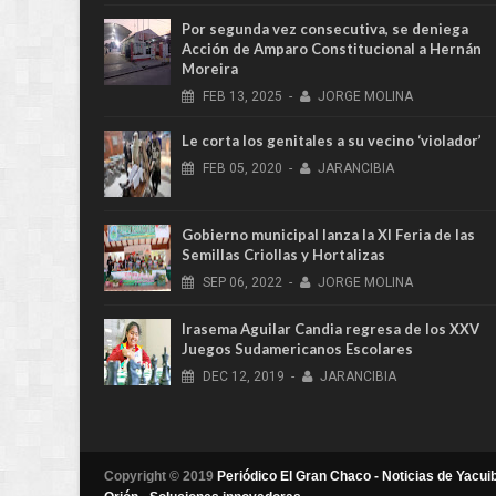
Por segunda vez consecutiva, se deniega
Acción de Amparo Constitucional a Hernán
Moreira
FEB
13,
2025
-
JORGE MOLINA
Le corta los genitales a su vecino ‘violador’
FEB
05,
2020
-
JARANCIBIA
Gobierno municipal lanza la XI Feria de las
Semillas Criollas y Hortalizas
SEP
06,
2022
-
JORGE MOLINA
Irasema Aguilar Candia regresa de los XXV
Juegos Sudamericanos Escolares
DEC
12,
2019
-
JARANCIBIA
Copyright © 2019
Periódico El Gran Chaco - Noticias de Yacuib