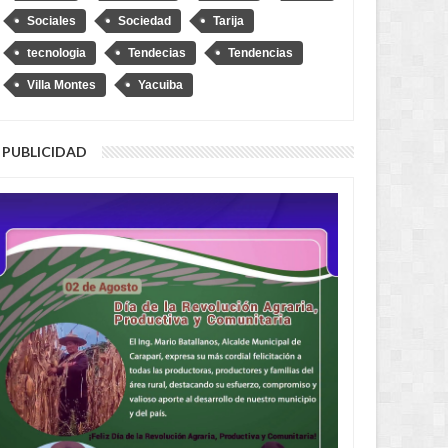
Sociales
Sociedad
Tarija
tecnologia
Tendecias
Tendencias
Villa Montes
Yacuiba
PUBLICIDAD
AUG
04,
2026
AUG
NACIONAL
NACIONAL