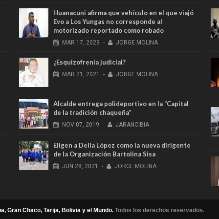
Huanacuni afirma que vehículo en el que viajó
Evo a Los Yungas no corresponde al
motorizado reportado como robado
MAR
17,
2023
-
JORGE MOLINA
¿Esquizofrenia judicial?
MAR
21,
2021
-
JORGE MOLINA
Alcalde entrega polideportivo en la “Capital
de la tradición chaqueña”
NOV
07,
2019
-
JARANCIBIA
Eligen a Delia López como la nueva dirigente
de la Organización Bartolina Sisa
JUN
28,
2021
-
JORGE MOLINA
a, Gran Chaco, Tarija, Bolivia y el Mundo.
Todos los derechos reservados.