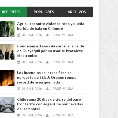
RECIENTES
POPULARES
ARCHIVOS
Agricultor sufre violento robo y queda
herido de bala en Chimoré
AUG
04,
2026
-
JORGE MOLINA
Condenan a 3 años de cárcel al alcalde
de Guayaquil por no usar su brazalete
electrónico
AUG
04,
2026
-
JORGE MOLINA
Los incendios se intensifican en
noroeste de EEUU: Oregón rompe
récord de área quemada
AUG
04,
2026
-
JORGE MOLINA
Chile suma 20 días de cierre del paso
fronterizo con Argentina por nevadas
del temporal
AUG
04,
2026
-
JORGE MOLINA