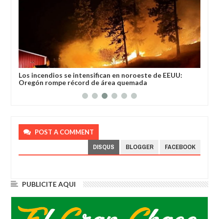
 por
Los incendios se intensifican en noroeste de EEUU:
Chi
Oregón rompe récord de área quemada
Arg
POST A COMMENT
DISQUS
BLOGGER
FACEBOOK
PUBLICITE AQUI