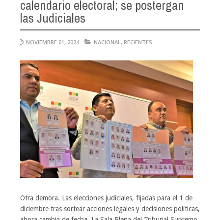
calendario electoral; se postergan
Aug
04,
las Judiciales
0
2026
NOVIEMBRE 01, 2024
NACIONAL
,
RECIENTES
Otra demora. Las elecciones judiciales, fijadas para el 1 de
diciembre tras sortear acciones legales y decisiones políticas,
ahora cambia de fecha. La Sala Plena del Tribunal Supremo