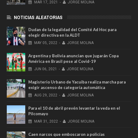
MAR
17,
2021
-
JORGE MOLINA
NOTICIAS ALEATORIAS
Dudan de la legalidad del Comité Ad Hoc para
elegir directiva en la ALDT
MAY
05,
2022
-
JORGE MOLINA
Argentina y Bolivia anuncian que jugarán Copa
América en Brasil pese al Covid-19
JUN
06,
2021
-
JORGE MOLINA
Magisterio Urbano de Yacuiba realiza marcha para
exigir ascenso de categoría automática
AUG
29,
2022
-
JORGE MOLINA
Para el 10 de abril prevén levantar la veda en el
Pilcomayo
MAR
31,
2022
-
JORGE MOLINA
Caen narcos que emboscaron a policías