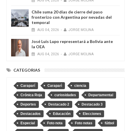
AUG
04,
2026
-
JORGE MOLINA
Chile suma 20 días de cierre del paso
fronterizo con Argentina por nevadas del
temporal
AUG
04,
2026
-
JORGE MOLINA
José Luis Lupo representará a Bolivia ante
la OEA
AUG
04,
2026
-
JORGE MOLINA
CATEGORIAS
Caraparí
Caraparì
ciencia
Crónica Roja
curiosidades
Departamental
Deportes
Destacado 2
Destacado 3
Destacados
Educación
Elecciones
Especial
Foto nota
Foto notas
fútbol