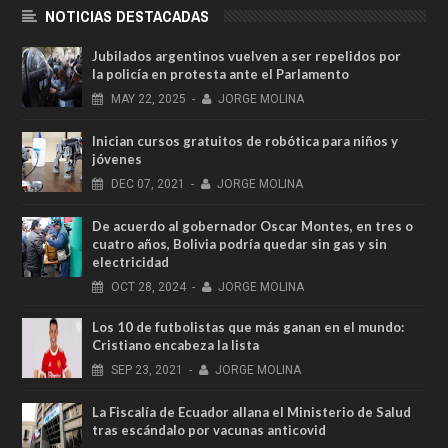
NOTICIAS DESTACADAS
Jubilados argentinos vuelven a ser repelidos por
la policía en protesta ante el Parlamento
MAY
22,
2025
-
JORGE MOLINA
Inician cursos gratuitos de robótica para niños y
jóvenes
DEC
07,
2021
-
JORGE MOLINA
De acuerdo al gobernador Oscar Montes, en tres o
cuatro años, Bolivia podría quedar sin gas y sin
electricidad
OCT
28,
2024
-
JORGE MOLINA
Los 10 de futbolistas que más ganan en el mundo:
Cristiano encabeza la lista
SEP
23,
2021
-
JORGE MOLINA
La Fiscalía de Ecuador allana el Ministerio de Salud
tras escándalo por vacunas anticovid