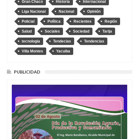
Gran Chaco
Historia
Internacional
Liga Nacional
Nacional
Opinión
Policial
Política
Recientes
Región
Salud
Sociales
Sociedad
Tarija
tecnologia
Tendecias
Tendencias
Villa Montes
Yacuiba
PUBLICIDAD