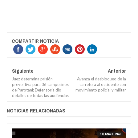
COMPARTIR NOTICIA
Siguiente
Anterior
Juez determina prisión
Avanza el desbloqueo de la
preventiva para 36 campesinos
carretera al occidente con
de Parotani; Defensoría dio
movimiento policial y militar
detalles de todas las audiencias
NOTICIAS RELACIONADAS
AUG
04,
2026
AL
JORGE MOLINA
INTERNACIONAL
JORGE M