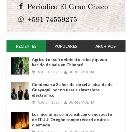
RECIENTES
POPULARES
ARCHIVOS
Agricultor sufre violento robo y queda
herido de bala en Chimoré
AUG
04,
2026
-
JORGE MOLINA
Condenan a 3 años de cárcel al alcalde de
Guayaquil por no usar su brazalete
electrónico
AUG
04,
2026
-
JORGE MOLINA
Los incendios se intensifican en noroeste
de EEUU: Oregón rompe récord de área
quemada