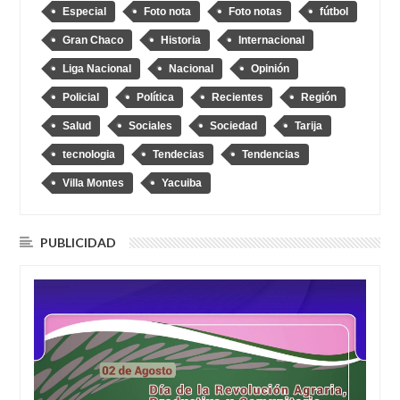
Especial
Foto nota
Foto notas
fútbol
Gran Chaco
Historia
Internacional
Liga Nacional
Nacional
Opinión
Policial
Política
Recientes
Región
Salud
Sociales
Sociedad
Tarija
tecnologia
Tendecias
Tendencias
Villa Montes
Yacuiba
PUBLICIDAD