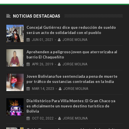
NOTICIAS DESTACADAS
Concejal Gutiérrez dice que reducción de sueldo
será un acto de solidaridad con el pueblo
JUN
01,
2021
-
JORGE MOLINA
Aprehenden a peligroso joven que aterrorizaba al
barrio El Chaqueñito
APR
26,
2019
-
JORGE MOLINA
Joven Boliviana fue sentenciada a pena de muerte
por tráfico de sustancias controladas en la India
MAR
14,
2023
-
JORGE MOLINA
Día Histórico Para Villa Montes: El Gran Chaco ya
es oficialmente un nuevo destino turístico de
Bolivia
OCT
02,
2022
-
JORGE MOLINA