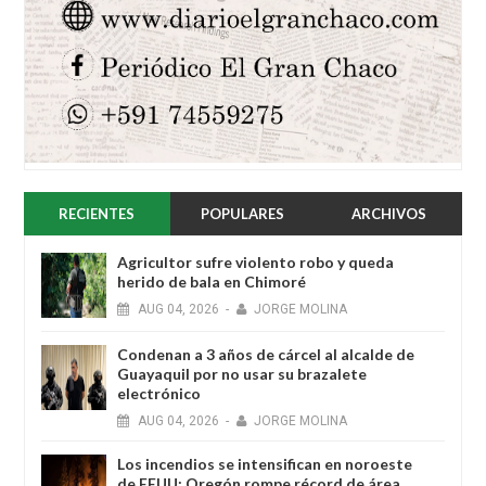
RECIENTES
POPULARES
ARCHIVOS
Agricultor sufre violento robo y queda
herido de bala en Chimoré
AUG
04,
2026
-
JORGE MOLINA
Condenan a 3 años de cárcel al alcalde de
Guayaquil por no usar su brazalete
electrónico
AUG
04,
2026
-
JORGE MOLINA
Los incendios se intensifican en noroeste
de EEUU: Oregón rompe récord de área