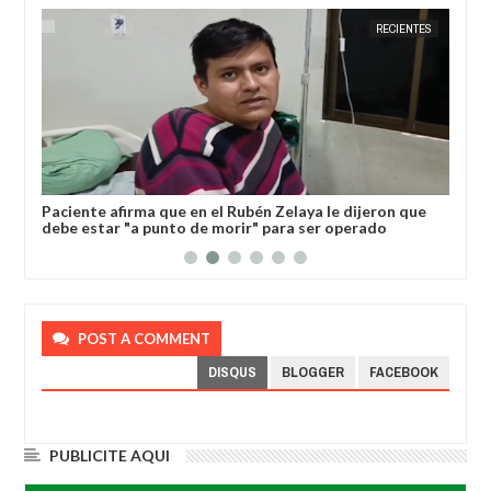
RÍ
JORGE MOLINA
RECIENTES
JORGE M
l
Paciente afirma que en el Rubén Zelaya le dijeron que
Gob
debe estar "a punto de morir" para ser operado
dev
POST A COMMENT
DISQUS
BLOGGER
FACEBOOK
PUBLICITE AQUI