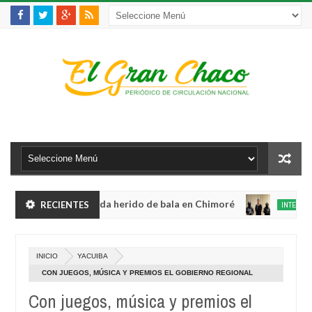
olento robo y queda herido de bala en Chimoré
RECIENTES
INTERNACIONAL
Aug
04,
inete a 12 ministerios y concentra competencias estratégicas
0
2026
Aug
INICIO
YACUIBA
04,
olento robo y queda herido de bala en Chimoré
INTERNACIONAL
2026
CON JUEGOS, MÚSICA Y PREMIOS EL GOBIERNO REGIONAL
Aug
CONFRATERNIZA CON LAS PERSONAS CON DISCAPACIDAD
04,
Con juegos, música y premios el
inete a 12 ministerios y concentra competencias estratégicas
0
2026