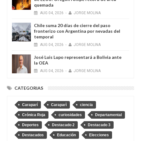
quemada
AUG
04,
2026
-
JORGE MOLINA
Chile suma 20 días de cierre del paso
fronterizo con Argentina por nevadas del
temporal
AUG
04,
2026
-
JORGE MOLINA
José Luis Lupo representará a Bolivia ante
la OEA
AUG
04,
2026
-
JORGE MOLINA
CATEGORIAS
Caraparí
Caraparì
ciencia
Crónica Roja
curiosidades
Departamental
Deportes
Destacado 2
Destacado 3
Destacados
Educación
Elecciones