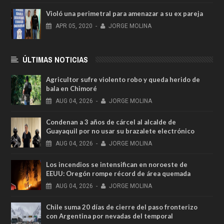
Violó una perimetral para amenazar a su ex pareja
APR
05,
2020
-
JORGE MOLINA
ÚLTIMAS NOTICIAS
Agricultor sufre violento robo y queda herido de
bala en Chimoré
AUG
04,
2026
-
JORGE MOLINA
Condenan a 3 años de cárcel al alcalde de
Guayaquil por no usar su brazalete electrónico
AUG
04,
2026
-
JORGE MOLINA
Los incendios se intensifican en noroeste de
EEUU: Oregón rompe récord de área quemada
AUG
04,
2026
-
JORGE MOLINA
Chile suma 20 días de cierre del paso fronterizo
con Argentina por nevadas del temporal