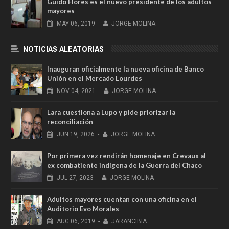
Guido Flores es el nuevo presidente de los adultos
mayores
MAY
06,
2019
-
JORGE MOLINA
NOTICIAS ALEATORIAS
Inauguran oficialmente la nueva oficina de Banco
Unión en el Mercado Lourdes
NOV
04,
2021
-
JORGE MOLINA
Lara cuestiona a Lupo y pide priorizar la
reconciliación
JUN
19,
2026
-
JORGE MOLINA
Por primera vez rendirán homenaje en Crevaux al
ex combatiente indígena de la Guerra del Chaco
JUL
27,
2023
-
JORGE MOLINA
Adultos mayores cuentan con una oficina en el
Auditorio Evo Morales
AUG
06,
2019
-
JARANCIBIA