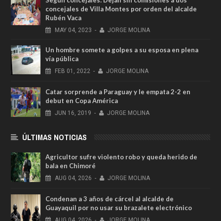
Según concejales: Dejan sin comisiones a dos
concejales de Villa Montes por orden del alcalde
Rubén Vaca
MAY
04,
2023
-
JORGE MOLINA
Un hombre somete a golpes a su esposa en plena
vía pública
FEB
01,
2022
-
JORGE MOLINA
Catar sorprende a Paraguay y le empata 2-2 en
debut en Copa América
JUN
16,
2019
-
JORGE MOLINA
ÚLTIMAS NOTICIAS
Agricultor sufre violento robo y queda herido de
bala en Chimoré
AUG
04,
2026
-
JORGE MOLINA
Condenan a 3 años de cárcel al alcalde de
Guayaquil por no usar su brazalete electrónico
AUG
04,
2026
-
JORGE MOLINA