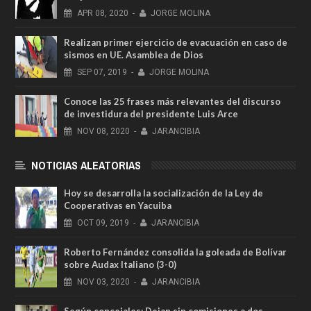
APR
08,
2020
-
JORGE MOLINA
Realizan primer ejercicio de evacuación en caso de
sismos en UE. Asamblea de Dios
SEP
07,
2019
-
JORGE MOLINA
Conoce las 25 frases más relevantes del discurso
de investidura del presidente Luis Arce
NOV
08,
2020
-
JARANCIBIA
NOTICIAS ALEATORIAS
Hoy se desarrolla la socialización de la Ley de
Cooperativas en Yacuiba
OCT
09,
2019
-
JARANCIBIA
Roberto Fernández consolida la goleada de Bolívar
sobre Audax Italiano (3-0)
NOV
03,
2020
-
JARANCIBIA