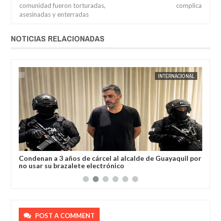
comunidad fueron torturadas,
complica
asesinadas y enterradas
NOTICIAS RELACIONADAS
AL
JORGE MOLINA
INTERNACIONAL
JORGE M
a
Condenan a 3 años de cárcel al alcalde de Guayaquil por
Los
no usar su brazalete electrónico
Ore
POST A COMMENT