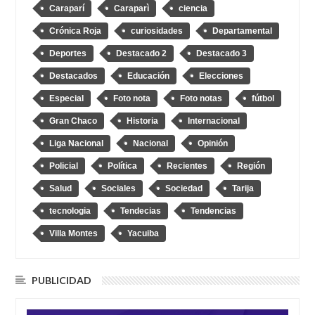
Caraparí
Caraparì
ciencia
Crónica Roja
curiosidades
Departamental
Deportes
Destacado 2
Destacado 3
Destacados
Educación
Elecciones
Especial
Foto nota
Foto notas
fútbol
Gran Chaco
Historia
Internacional
Liga Nacional
Nacional
Opinión
Policial
Política
Recientes
Región
Salud
Sociales
Sociedad
Tarija
tecnologia
Tendecias
Tendencias
Villa Montes
Yacuiba
PUBLICIDAD