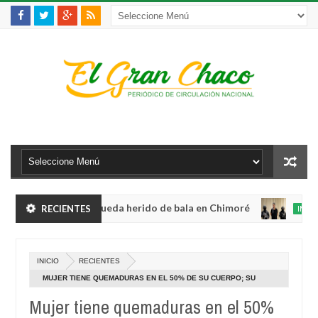
violento robo y queda herido de bala en Chimoré
RECIENTES
INTERNACION
Aug
04,
abinete a 12 ministerios y concentra competencias estratégicas
0
2026
A
INICIO
RECIENTES
04
violento robo y queda herido de bala en Chimoré
INTERNACION
2
MUJER TIENE QUEMADURAS EN EL 50% DE SU CUERPO; SU
Aug
AGRESOR YA ESTÁ PRESO
04,
Mujer tiene quemaduras en el 50%
abinete a 12 ministerios y concentra competencias estratégicas
0
2026