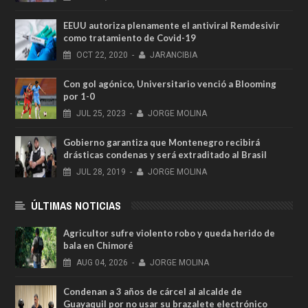
EEUU autoriza plenamente el antiviral Remdesivir
como tratamiento de Covid-19
OCT
22,
2020
-
JARANCIBIA
Con gol agónico, Universitario venció a Blooming
por 1-0
JUL
25,
2023
-
JORGE MOLINA
Gobierno garantiza que Montenegro recibirá
drásticas condenas y será extraditado al Brasil
JUL
28,
2019
-
JORGE MOLINA
ÚLTIMAS NOTICIAS
Agricultor sufre violento robo y queda herido de
bala en Chimoré
AUG
04,
2026
-
JORGE MOLINA
Condenan a 3 años de cárcel al alcalde de
Guayaquil por no usar su brazalete electrónico