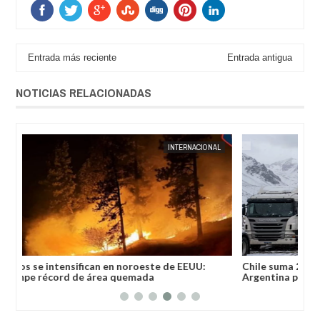
Entrada más reciente
Entrada antigua
NOTICIAS RELACIONADAS
04,
2026
AUG
04,
2026
AL
JORGE MOLINA
INTERNACIONAL
Chile suma 20 días de cierre del paso fronterizo con
Jos
Argentina por nevadas del temporal