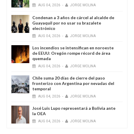
AUG
04,
2026
-
JORGE MOLINA
Condenan a 3 años de cárcel al alcalde de
Guayaquil por no usar su brazalete
electrónico
AUG
04,
2026
-
JORGE MOLINA
Los incendios se intensifican en noroeste
de EEUU: Oregón rompe récord de área
quemada
AUG
04,
2026
-
JORGE MOLINA
Chile suma 20 días de cierre del paso
fronterizo con Argentina por nevadas del
temporal
AUG
04,
2026
-
JORGE MOLINA
José Luis Lupo representará a Bolivia ante
la OEA
AUG
04,
2026
-
JORGE MOLINA