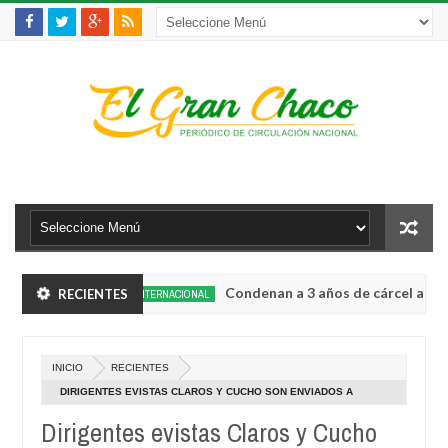
moré
Condenan a 3 años de cárcel al alcalde 
RECIENTES
INTERNACIONAL
Aug
04,
tencias estratégicas
La víctima 150 de femini
INTERNACIONAL
0
2026
Aug
INICIO
RECIENTES
04,
moré
Condenan a 3 años de cárcel al alcalde 
INTERNACIONAL
0
2026
DIRIGENTES EVISTAS CLAROS Y CUCHO SON ENVIADOS A
Aug
PRISIÓN POR CINCO MESES; NO FUERON A CHONCHOCORO
04,
Dirigentes evistas Claros y Cucho
tencias estratégicas
La víctima 150 de femini
INTERNACIONAL
0
2026