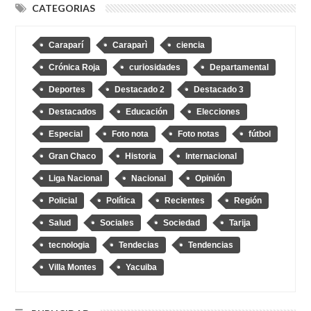
CATEGORIAS
Caraparí
Caraparì
ciencia
Crónica Roja
curiosidades
Departamental
Deportes
Destacado 2
Destacado 3
Destacados
Educación
Elecciones
Especial
Foto nota
Foto notas
fútbol
Gran Chaco
Historia
Internacional
Liga Nacional
Nacional
Opinión
Policial
Política
Recientes
Región
Salud
Sociales
Sociedad
Tarija
tecnologia
Tendecias
Tendencias
Villa Montes
Yacuiba