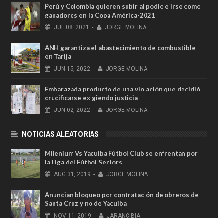
Perú y Colombia quieren subir al podio e irse como
ganadores en la Copa América-2021
JUL
08,
2021
-
JORGE MOLINA
ANH garantiza el abastecimiento de combustible
en Tarija
JUN
15,
2022
-
JORGE MOLINA
Embarazada producto de una violación que decidió
crucificarse exigiendo justicia
JUN
02,
2022
-
JORGE MOLINA
NOTICIAS ALEATORIAS
Milenium Vs Yacuiba Fútbol Club se enfrentan por
la Liga del Fútbol Seniors
AUG
31,
2019
-
JORGE MOLINA
Anuncian bloqueo por contratación de obreros de
Santa Cruz y no de Yacuiba
NOV
11,
2019
-
JARANCIBIA