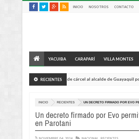
INICIO
NOSOTROS
CONTACTO
YACUIBA
CARAPARÍ
VILLA MONTES
Condenan a 3 años de cárcel al alcalde de Guayaquil por no usar
RECIENTES
AL
INICIO
RECIENTES
UN DECRETO FIRMADO POR EVO PE
Un decreto firmado por Evo permi
en Parotani
NOVIEMBRE 04, 2024
NACIONAL
,
RECIENTES