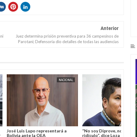
Anterior
ni
Juez determina prisión preventiva para 36 campesinos de
Parotani; Defensoría dio detalles de todas las audiencias
INTERNACIONAL
JORGE MOLINA
INTERNACIONAL
años de cárcel al
Los incendios se intensifican en
Chile 
ayaquil por no usar
noroeste de EEUU: Oregón rompe
paso f