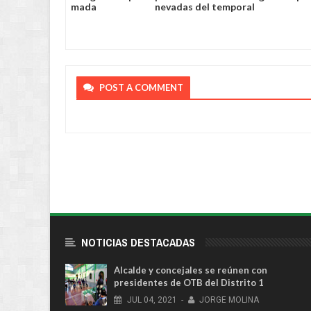
su brazalete 
POST A COMMENT
NOTICIAS DESTACADAS
Alcalde y concejales se reúnen con
presidentes de OTB del Distrito 1
JUL
04,
2021
-
JORGE MOLINA