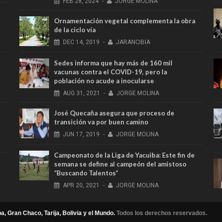
FEB
28,
2024
-
JORGE MOLINA
Ornamentación vegetal complementa la obra
de la ciclo vía
DEC
14,
2019
-
JARANCIBIA
Sedes informa que hay más de 160 mil
vacunas contra el COVID-19, pero la
población no acude a inocularse
AUG
31,
2021
-
JORGE MOLINA
José Quecaña asegura que proceso de
transición va por buen camino
JUN
17,
2019
-
JORGE MOLINA
Campeonato de la Liga de Yacuiba: Este fin de
semana se define al campeón del amistoso
“Buscando Talentos”
APR
20,
2021
-
JORGE MOLINA
a, Gran Chaco, Tarija, Bolivia y el Mundo.
Todos los derechos reservados.