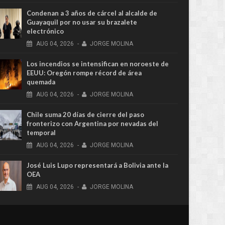
Condenan a 3 años de cárcel al alcalde de
Guayaquil por no usar su brazalete
electrónico
AUG
04,
2026
-
JORGE MOLINA
Los incendios se intensifican en noroeste de
EEUU: Oregón rompe récord de área
quemada
AUG
04,
2026
-
JORGE MOLINA
Chile suma 20 días de cierre del paso
fronterizo con Argentina por nevadas del
temporal
AUG
04,
2026
-
JORGE MOLINA
José Luis Lupo representará a Bolivia ante la
OEA
AUG
04,
2026
-
JORGE MOLINA