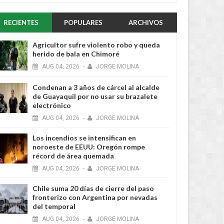
RECIENTES
POPULARES
ARCHIVOS
Agricultor sufre violento robo y queda
herido de bala en Chimoré
AUG
04,
2026
-
JORGE MOLINA
Condenan a 3 años de cárcel al alcalde
de Guayaquil por no usar su brazalete
electrónico
AUG
04,
2026
-
JORGE MOLINA
Los incendios se intensifican en
noroeste de EEUU: Oregón rompe
récord de área quemada
AUG
04,
2026
-
JORGE MOLINA
Chile suma 20 días de cierre del paso
fronterizo con Argentina por nevadas
del temporal
AUG
04,
2026
-
JORGE MOLINA