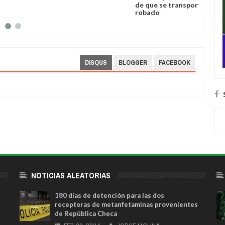
electrónico
récord de área quemada
nevada
DISQUS
BLOGGER
FACEBOOK
NOTICIAS ALEATORIAS
180 días de detención para las dos
receptoras de metanfetaminas provenientes
de República Checa