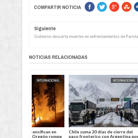
COMPARTIR NOTICIA
Siguiente
Gobierno descarta muertes en enfrentamientos de Parota
NOTICIAS RELACIONADAS
JORGE MOLINA
POLICIAL
JORGE MOLINA
Agricultor sufre violento robo y
Condenan a 3 
queda herido de bala en Chimoré
alcalde de Gu