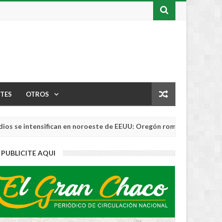
TES
OTROS
ntensifican en noroeste de EEUU: Oregón rompe récord de área que
PUBLICITE AQUI