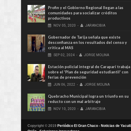
Profin y el Gobierno Regional llegan a las
comunidades para socializar créditos
productivos
NOV
05,
2020
-
JARANCIBIA
Gobernador de Tarija señala que existe
desconfianza en los resultados del censo y
critica al MAS
SEP
02,
2024
-
JORGE MOLINA
Estación policial integral de Caraparí trabaja
sobre el 'Plan de seguridad estudiantil' con
ferias de prevención
JUN
06,
2022
-
JORGE MOLINA
Quebracho Municipal logra un triunfo en su
reducto con un mal arbitraje
NOV
10,
2020
-
JARANCIBIA
Copyright © 2019
Periódico El Gran Chaco - Noticias de Yacuib