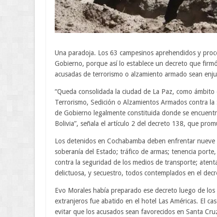
Una paradoja. Los 63 campesinos aprehendidos y proce
Gobierno, porque así lo establece un decreto que fir
acusadas de terrorismo o alzamiento armado sean enjui
“Queda consolidada la ciudad de La Paz, como ámbito de
Terrorismo, Sedición o Alzamientos Armados contra la 
de Gobierno legalmente constituida donde se encuentran
Bolivia”, señala el artículo 2 del decreto 138, que pr
Los detenidos en Cochabamba deben enfrentar nueve de
soberanía del Estado; tráfico de armas; tenencia porte, p
contra la seguridad de los medios de transporte; atenta
delictuosa, y secuestro, todos contemplados en el dec
Evo Morales había preparado ese decreto luego de los
extranjeros fue abatido en el hotel Las Américas. El c
evitar que los acusados sean favorecidos en Santa Cruz p