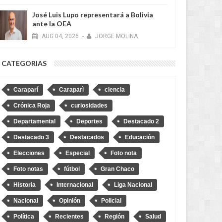
José Luis Lupo representará a Bolivia
ante la OEA
AUG
04,
2026
-
JORGE MOLINA
CATEGORIAS
Caraparí
Caraparì
ciencia
Crónica Roja
curiosidades
Departamental
Deportes
Destacado 2
Destacado 3
Destacados
Educación
Elecciones
Especial
Foto nota
Foto notas
fútbol
Gran Chaco
Historia
Internacional
Liga Nacional
Nacional
Opinión
Policial
Política
Recientes
Región
Salud