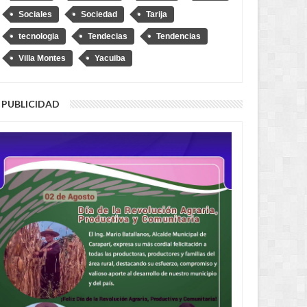
Sociales
Sociedad
Tarija
tecnologia
Tendecias
Tendencias
Villa Montes
Yacuiba
PUBLICIDAD
AUG
04,
2026
AUG
INTERNACIONAL
NACIONAL
suma 20 días de cierre del
José Luis Lupo representará a
ronterizo con Argentina por
Bolivia ante la OEA