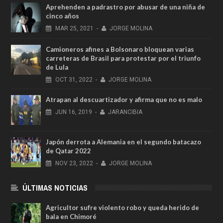
Aprehenden a padrastro por abusar de una niña de
cinco años
MAR
25,
2021
-
JORGE MOLINA
Camioneros afines a Bolsonaro bloquean varias
carreteras de Brasil para protestar por el triunfo
de Lula
OCT
31,
2022
-
JORGE MOLINA
Atrapan al descuartizador y afirma que no es malo
JUN
16,
2019
-
JARANCIBIA
Japón derrota a Alemania en el segundo batacazo
de Qatar 2022
NOV
23,
2022
-
JORGE MOLINA
ÚLTIMAS NOTICIAS
Agricultor sufre violento robo y queda herido de
bala en Chimoré