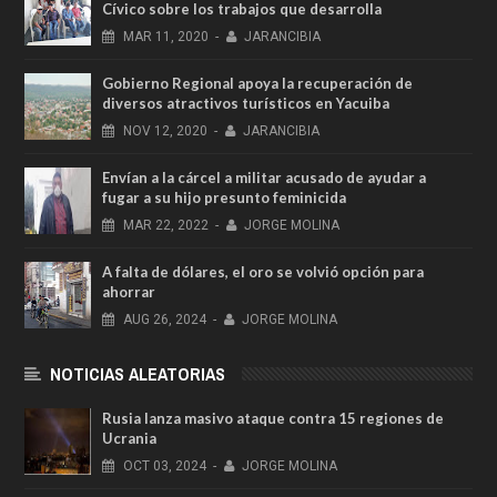
Cívico sobre los trabajos que desarrolla
MAR
11,
2020
-
JARANCIBIA
Gobierno Regional apoya la recuperación de
diversos atractivos turísticos en Yacuiba
NOV
12,
2020
-
JARANCIBIA
Envían a la cárcel a militar acusado de ayudar a
fugar a su hijo presunto feminicida
MAR
22,
2022
-
JORGE MOLINA
A falta de dólares, el oro se volvió opción para
ahorrar
AUG
26,
2024
-
JORGE MOLINA
NOTICIAS ALEATORIAS
Rusia lanza masivo ataque contra 15 regiones de
Ucrania
OCT
03,
2024
-
JORGE MOLINA