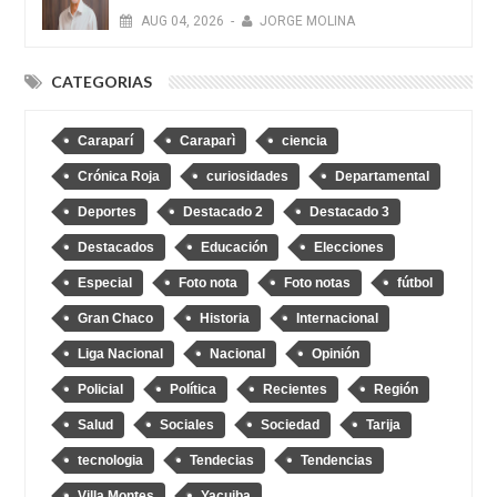
AUG
04,
2026
-
JORGE MOLINA
CATEGORIAS
Caraparí
Caraparì
ciencia
Crónica Roja
curiosidades
Departamental
Deportes
Destacado 2
Destacado 3
Destacados
Educación
Elecciones
Especial
Foto nota
Foto notas
fútbol
Gran Chaco
Historia
Internacional
Liga Nacional
Nacional
Opinión
Policial
Política
Recientes
Región
Salud
Sociales
Sociedad
Tarija
tecnologia
Tendecias
Tendencias
Villa Montes
Yacuiba