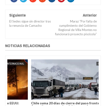
Siguiente
Anterior
El Sedes sigue sin director tras
Maraz “Por falta de
la renuncia de Camacho
cumplimiento del Gobierno
Regional de Villa Montes no
funcionará proyecto piscícola”
NOTICIAS RELACIONADAS
04,
2026
AUG
04,
2026
AL
JORGE MOLINA
INTERNACIONAL
Chile suma 20 días de cierre del paso fronterizo con
Jos