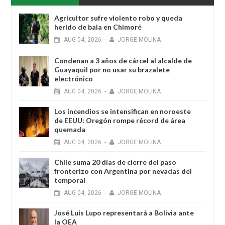
Agricultor sufre violento robo y queda
herido de bala en Chimoré
AUG
04,
2026
-
JORGE MOLINA
Condenan a 3 años de cárcel al alcalde de
Guayaquil por no usar su brazalete
electrónico
AUG
04,
2026
-
JORGE MOLINA
Los incendios se intensifican en noroeste
de EEUU: Oregón rompe récord de área
quemada
AUG
04,
2026
-
JORGE MOLINA
Chile suma 20 días de cierre del paso
fronterizo con Argentina por nevadas del
temporal
AUG
04,
2026
-
JORGE MOLINA
José Luis Lupo representará a Bolivia ante
la OEA