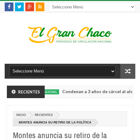
é
Condenan a 3 años de cárcel al alcalde de 
RECIENTES
INTERNACIONAL
Aug
04,
ias estratégicas
La víctima 150 de feminicid
INTERNACIONAL
0
2026
Aug
INICIO
RECIENTES
04,
é
Condenan a 3 años de cárcel al alcalde de 
INTERNACIONAL
0
2026
MONTES ANUNCIA SU RETIRO DE LA POLÍTICA
Aug
04,
Montes anuncia su retiro de la
ias estratégicas
La víctima 150 de feminicid
INTERNACIONAL
0
2026