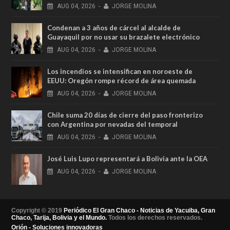
AUG
04,
2026
-
JORGE MOLINA
Condenan a 3 años de cárcel al alcalde de
Guayaquil por no usar su brazalete electrónico
AUG
04,
2026
-
JORGE MOLINA
Los incendios se intensifican en noroeste de
EEUU: Oregón rompe récord de área quemada
AUG
04,
2026
-
JORGE MOLINA
Chile suma 20 días de cierre del paso fronterizo
con Argentina por nevadas del temporal
AUG
04,
2026
-
JORGE MOLINA
José Luis Lupo representará a Bolivia ante la OEA
AUG
04,
2026
-
JORGE MOLINA
Copyright © 2019
Periódico El Gran Chaco - Noticias de Yacuiba, Gran
Chaco, Tarija, Bolivia y el Mundo.
Todos los derechos reservados.
Orión - Soluciones innovadoras