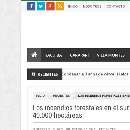
INICIO
NOSOTROS
CONTACTO
YACUIBA
CARAPARÍ
VILLA MONTES
Condenan a 3 años de cárcel al alcalde de Guay
RECIENTES
INTERNACIONAL
Aug
04,
0
2026
INICIO
RECIENTES
LOS INCENDIOS FORESTALES EN E
Los incendios forestales en el su
40.000 hectáreas
FEBRERO 13, 2025
INTERNACIONAL
,
RECIENTES