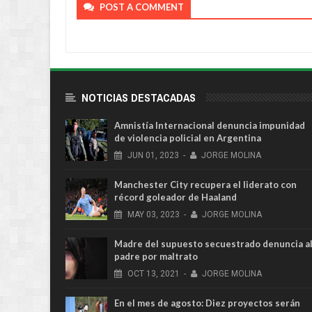
POST A COMMENT
NOTICIAS DESTACADAS
Amnistía Internacional denuncia impunidad
de violencia policial en Argentina
JUN
01,
2023
-
JORGE MOLINA
Manchester City recupera el liderato con
récord goleador de Haaland
MAY
03,
2023
-
JORGE MOLINA
Madre del supuesto secuestrado denuncia a
padre por maltrato
OCT
13,
2021
-
JORGE MOLINA
En el mes de agosto: Diez proyectos serán