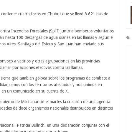
 contener cuatro focos en Chubut que se llevó 8.621 has de
contra Incendios Forestales (Splif) junto a bomberos voluntarios
zan hasta 100 descargas de agua diarias en las llamas y según el
os Aires, Santiago del Estero y San Juan han enviado sus
 convocó a vecinos y otras agrupaciones en las provincias
clamar por acciones efectivas contra las llamas.
tosierra que también golpea sobre los programas de combate a
lidarizamos con los territorios afectados y nos unimos en
on en un comunicado en su cuenta de X.
Gobierno de Milei anunció el martes la creación de una agencia
idades de doce organismos nacionales distribuidos en distintos
cional, Patricia Bullrich, en una declaración conjunta con el
 localidades más afectadas por el fuego.