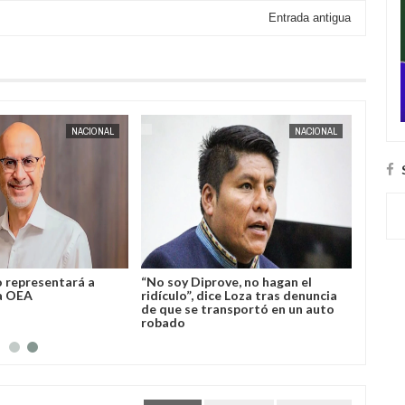
Entrada antigua
AUG
04,
2026
AUG
04,
2026
NACIONAL
NACIONAL
o representará a
“No soy Diprove, no hagan el
la OEA
ridículo”, dice Loza tras denuncia
de que se transportó en un auto
robado