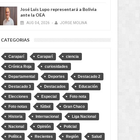
José Luis Lupo representará a Bolivia
ante la OEA
AUG
04,
2026
-
JORGE MOLINA
CATEGORIAS
Caraparí
Caraparì
ciencia
Crónica Roja
curiosidades
Departamental
Deportes
Destacado 2
Destacado 3
Destacados
Educación
Elecciones
Especial
Foto nota
Foto notas
fútbol
Gran Chaco
Historia
Internacional
Liga Nacional
Nacional
Opinión
Policial
Política
Recientes
Región
Salud