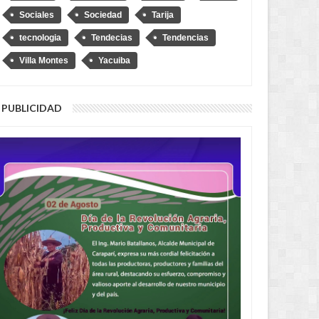
Sociales
Sociedad
Tarija
tecnologia
Tendecias
Tendencias
Villa Montes
Yacuiba
PUBLICIDAD