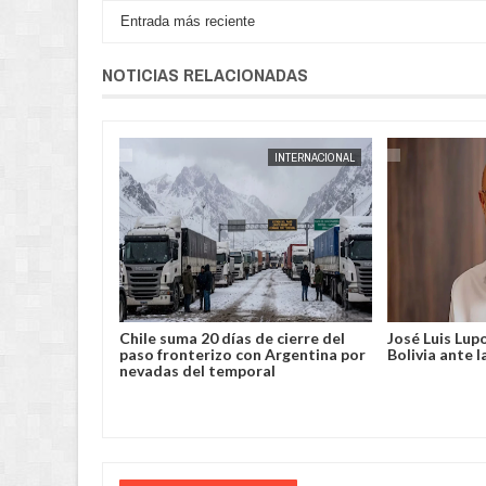
Entrada más reciente
NOTICIAS RELACIONADAS
AUG
04,
2026
INTERNACIONAL
INTERNACIONAL
nsifican en
Chile suma 20 días de cierre del
José Luis Lup
Oregón rompe
paso fronterizo con Argentina por
Bolivia ante 
mada
nevadas del temporal