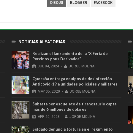
DISQUS
BLOGGER
FACEBOOK
NOTICIAS ALEATORIAS
Realizan el lanzamiento de la “X Feria de
Porcinos y sus Derivados”
JUL
04,
2024
-
JORGE MOLINA
Quecaña entrega equipos de desinfección
Anticovid-19 a unidades policiales y militares
MAY
05,
2020
-
JORGE MOLINA
l
Subasta por esqueleto de tiranosaurio capta
más de 6 millones de dólares
APR
20,
2023
-
JORGE MOLINA
Soldado denuncia tortura en el regimiento