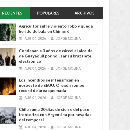
RECIENTES
POPULARES
ARCHIVOS
Agricultor sufre violento robo y queda
herido de bala en Chimoré
AUG
04,
2026
-
JORGE MOLINA
Condenan a 3 años de cárcel al alcalde
de Guayaquil por no usar su brazalete
electrónico
AUG
04,
2026
-
JORGE MOLINA
Los incendios se intensifican en
noroeste de EEUU: Oregón rompe
récord de área quemada
AUG
04,
2026
-
JORGE MOLINA
Chile suma 20 días de cierre del paso
fronterizo con Argentina por nevadas
del temporal
AUG
04,
2026
-
JORGE MOLINA