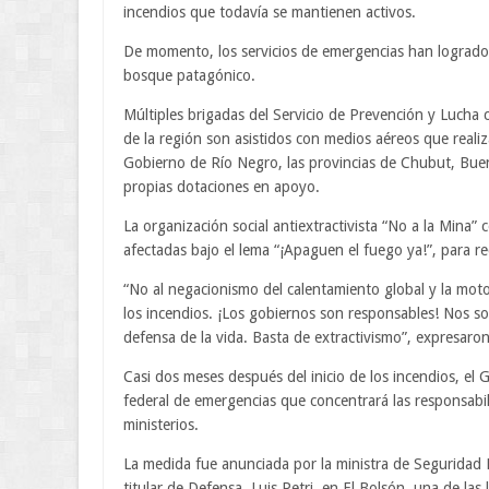
incendios que todavía se mantienen activos.
De momento, los servicios de emergencias han logrado
bosque patagónico.
Múltiples brigadas del Servicio de Prevención y Lucha 
de la región son asistidos con medios aéreos que reali
Gobierno de Río Negro, las provincias de Chubut, Buen
propias dotaciones en apoyo.
La organización social antiextractivista “No a la Mina”
afectadas bajo el lema “¡Apaguen el fuego ya!”, para re
“No al negacionismo del calentamiento global y la mo
los incendios. ¡Los gobiernos son responsables! Nos so
defensa de la vida. Basta de extractivismo”, expresar
Casi dos meses después del inicio de los incendios, el 
federal de emergencias que concentrará las responsabil
ministerios.
La medida fue anunciada por la ministra de Seguridad Na
titular de Defensa, Luis Petri, en El Bolsón, una de las