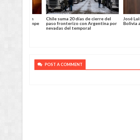
Agricultor sufre violento robo y
Condenan a 3 
queda herido de bala en Chimoré
alcalde de Gu
su brazalete 
POST A COMMENT