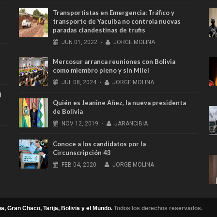
Transportistas en Emergencia: Tráfico y
transporte de Yacuiba no controla nuevas
paradas clandestinas de trufis
JUN
01,
2022
-
JORGE MOLINA
Mercosur arranca reuniones con Bolivia
como miembro pleno y sin Milei
JUL
08,
2024
-
JORGE MOLINA
l
Quién es Jeanine Añez, la nueva presidenta
de Bolivia
NOV
12,
2019
-
JARANCIBIA
Conoce a los candidatos por la
Circunscripción 43
FEB
04,
2020
-
JORGE MOLINA
a, Gran Chaco, Tarija, Bolivia y el Mundo.
Todos los derechos reservados.