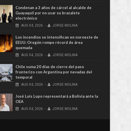
Condenan a 3 años de cárcel al alcalde de
Guayaquil por no usar su brazalete
electrónico
AUG
04,
2026
-
JORGE MOLINA
Los incendios se intensifican en noroeste de
EEUU: Oregón rompe récord de área
quemada
AUG
04,
2026
-
JORGE MOLINA
Chile suma 20 días de cierre del paso
fronterizo con Argentina por nevadas del
temporal
AUG
04,
2026
-
JORGE MOLINA
José Luis Lupo representará a Bolivia ante la
OEA
AUG
04,
2026
-
JORGE MOLINA