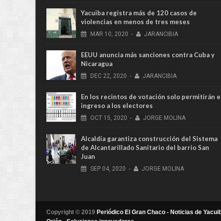
Yacuiba registra más de 120 casos de
violencias en menos de tres meses
MAR
10,
2020
-
JARANCIBIA
EEUU anuncia más sanciones contra Cuba y
Nicaragua
DEC
22,
2020
-
JARANCIBIA
En los recintos de votación solo permitirán e
ingreso a los electores
OCT
15,
2020
-
JORGE MOLINA
Alcaldía garantiza construcción del Sistema
de Alcantarillado Sanitario del barrio San
Juan
SEP
04,
2020
-
JORGE MOLINA
Copyright © 2019
Periódico El Gran Chaco - Noticias de Yacuib