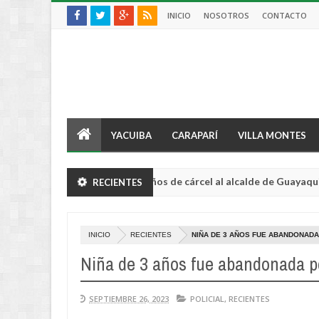
INICIO
NOSOTROS
CONTACTO
YACUIBA
CARAPARÍ
VILLA MONTES
Condenan a 3 años de cárcel al alcalde de Guayaquil por no 
RECIENTES
ACIONAL
INICIO
RECIENTES
NIÑA DE 3 AÑOS FUE ABANDONADA
Niña de 3 años fue abandonada po
SEPTIEMBRE 26, 2023
POLICIAL
,
RECIENTES