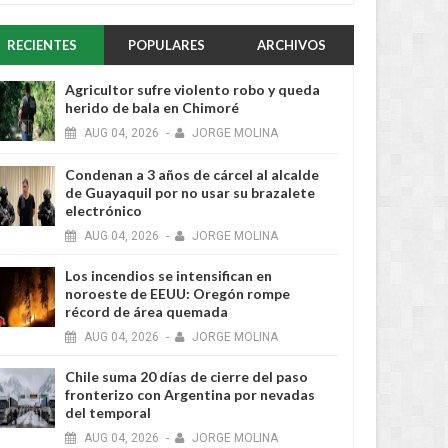
RECIENTES
POPULARES
ARCHIVOS
Agricultor sufre violento robo y queda
herido de bala en Chimoré
AUG
04,
2026
-
JORGE MOLINA
Condenan a 3 años de cárcel al alcalde
de Guayaquil por no usar su brazalete
electrónico
AUG
04,
2026
-
JORGE MOLINA
Los incendios se intensifican en
noroeste de EEUU: Oregón rompe
récord de área quemada
AUG
04,
2026
-
JORGE MOLINA
Chile suma 20 días de cierre del paso
fronterizo con Argentina por nevadas
del temporal
AUG
04,
2026
-
JORGE MOLINA