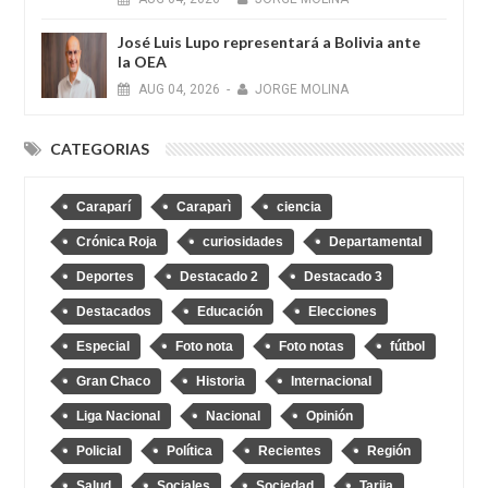
José Luis Lupo representará a Bolivia ante
la OEA
AUG
04,
2026
-
JORGE MOLINA
CATEGORIAS
Caraparí
Caraparì
ciencia
Crónica Roja
curiosidades
Departamental
Deportes
Destacado 2
Destacado 3
Destacados
Educación
Elecciones
Especial
Foto nota
Foto notas
fútbol
Gran Chaco
Historia
Internacional
Liga Nacional
Nacional
Opinión
Policial
Política
Recientes
Región
Salud
Sociales
Sociedad
Tarija