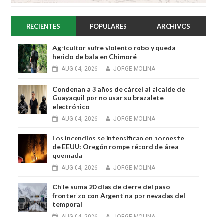
RECIENTES
POPULARES
ARCHIVOS
Agricultor sufre violento robo y queda
herido de bala en Chimoré
AUG
04,
2026
-
JORGE MOLINA
Condenan a 3 años de cárcel al alcalde de
Guayaquil por no usar su brazalete
electrónico
AUG
04,
2026
-
JORGE MOLINA
Los incendios se intensifican en noroeste
de EEUU: Oregón rompe récord de área
quemada
AUG
04,
2026
-
JORGE MOLINA
Chile suma 20 días de cierre del paso
fronterizo con Argentina por nevadas del
temporal
AUG
04,
2026
-
JORGE MOLINA