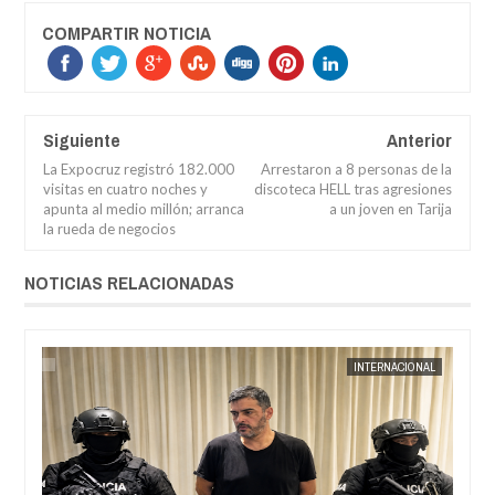
COMPARTIR NOTICIA
Siguiente
Anterior
La Expocruz registró 182.000
Arrestaron a 8 personas de la
visitas en cuatro noches y
discoteca HELL tras agresiones
apunta al medio millón; arranca
a un joven en Tarija
la rueda de negocios
NOTICIAS RELACIONADAS
AL
JORGE MOLINA
INTERNACIONAL
JORGE M