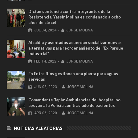
Dictan sentencia contra integrantes de la
Resistencia, Yassir Molina es condenado a ocho
años de cárcel
JUL
04,
2024
-
JORGE MOLINA
Alcaldía y asentados acuerdan socializar nuevas
alternativas para reordenamiento del “Ex Parque
Industrial”
FEB
14,
2022
-
JORGE MOLINA
En Entre Ríos gestionan una planta para aguas
servidas
JUN
08,
2023
-
JORGE MOLINA
Comandante Tapia: Ambulancias del hospital no
apoyan a la Policía con traslado de pacientes
APR
06,
2020
-
JORGE MOLINA
NOTICIAS ALEATORIAS