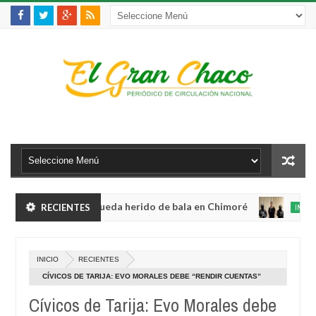
 violento robo y queda herido de bala en Chimoré
RECIENTES
INTERNACION
Aug
04,
abinete a 12 ministerios y concentra competencias estratégicas
0
2026
A
INICIO
RECIENTES
04
 violento robo y queda herido de bala en Chimoré
INTERNACION
2
CÍVICOS DE TARIJA: EVO MORALES DEBE “RENDIR CUENTAS”
Aug
ANTES DE POSTULARSE A CANDIDATO
04,
Cívicos de Tarija: Evo Morales debe
abinete a 12 ministerios y concentra competencias estratégicas
0
2026