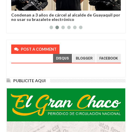
a
Condenan a 3 años de cárcel al alcalde de Guayaquil por
Los
no usar su brazalete electrónico
Ore
POST A COMMENT
DISQUS
BLOGGER
FACEBOOK
PUBLICITE AQUI