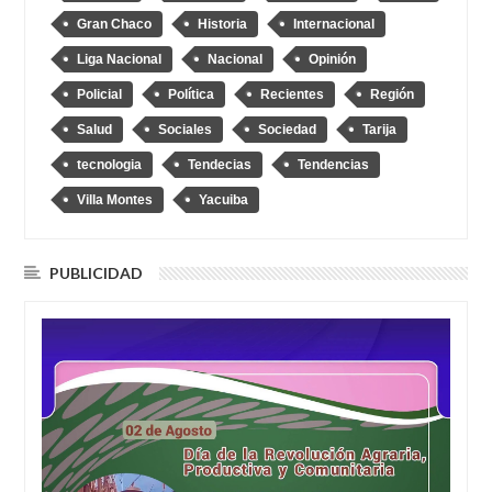
Gran Chaco
Historia
Internacional
Liga Nacional
Nacional
Opinión
Policial
Política
Recientes
Región
Salud
Sociales
Sociedad
Tarija
tecnologia
Tendecias
Tendencias
Villa Montes
Yacuiba
PUBLICIDAD