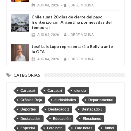
AUG
04,
2026
-
JORGE MOLINA
Chile suma 20 días de cierre del paso
fronterizo con Argentina por nevadas del
temporal
AUG
04,
2026
-
JORGE MOLINA
José Luis Lupo representará a Bolivia ante
la OEA
AUG
04,
2026
-
JORGE MOLINA
CATEGORIAS
Caraparí
Caraparì
ciencia
Crónica Roja
curiosidades
Departamental
Deportes
Destacado 2
Destacado 3
Destacados
Educación
Elecciones
Especial
Foto nota
Foto notas
fútbol