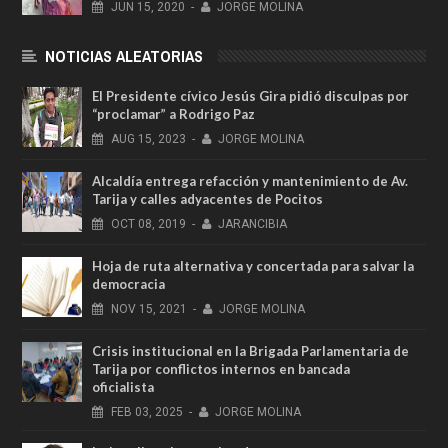
JUN
15,
2020
-
JORGE MOLINA
NOTICIAS ALEATORIAS
El Presidente cívico Jesús Gira pidió disculpas por
“proclamar” a Rodrigo Paz
AUG
15,
2023
-
JORGE MOLINA
Alcaldía entrega refacción y mantenimiento de Av.
Tarija y calles adyacentes de Pocitos
OCT
08,
2019
-
JARANCIBIA
Hoja de ruta alternativa y concertada para salvar la
democracia
NOV
15,
2021
-
JORGE MOLINA
Crisis institucional en la Brigada Parlamentaria de
Tarija por conflictos internos en bancada
oficialista
FEB
03,
2025
-
JORGE MOLINA