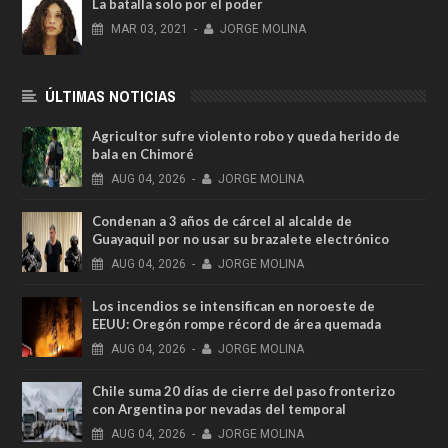
La batalla solo por el poder
MAR
03,
2021
-
JORGE MOLINA
ÚLTIMAS NOTICIAS
Agricultor sufre violento robo y queda herido de
bala en Chimoré
AUG
04,
2026
-
JORGE MOLINA
Condenan a 3 años de cárcel al alcalde de
Guayaquil por no usar su brazalete electrónico
AUG
04,
2026
-
JORGE MOLINA
Los incendios se intensifican en noroeste de
EEUU: Oregón rompe récord de área quemada
AUG
04,
2026
-
JORGE MOLINA
Chile suma 20 días de cierre del paso fronterizo
con Argentina por nevadas del temporal
AUG
04,
2026
-
JORGE MOLINA