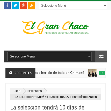
olento robo y queda herido de bala en Chimoré
RECIENTES
INTERNACIONAL
Aug
04,
inete a 12 ministerios y concentra competencias estratégicas
0
2026
Aug
INICIO
RECIENTES
04,
olento robo y queda herido de bala en Chimoré
INTERNACIONAL
2026
LA SELECCIÓN TENDRÁ 10 DÍAS DE TRABAJO ESPECÍFICO ANTES
Aug
DE RECIBIR A COLOMBIA
04,
La selección tendrá 10 días de
inete a 12 ministerios y concentra competencias estratégicas
0
2026