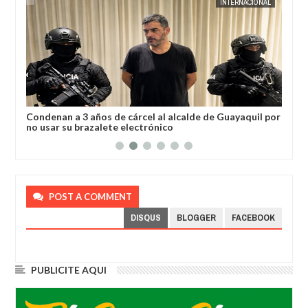
AL
JORGE MOLINA
INTERNACIONAL
JORGE M
a
Condenan a 3 años de cárcel al alcalde de Guayaquil por
Los
no usar su brazalete electrónico
Ore
POST A COMMENT
DISQUS
BLOGGER
FACEBOOK
PUBLICITE AQUI