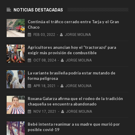
NOTICIAS DESTACADAS
Continúa el tráfico cerrado entre Tarja y el Gran
Chaco
FEB
03,
2022
-
JORGE MOLINA
Agricultores anuncian hoy el “tractorazo” para
exigir más provisión de combustible
OCT
08,
2024
-
JORGE MOLINA
La variante brasileña podría estar mutando de
forma peligrosa
APR
18,
2021
-
JORGE MOLINA
Roxana Galarza afirma que el rodeo de la tradición
chaqueña se encuentra abandonado
NOV
17,
2021
-
JORGE MOLINA
Bebé intenta reanimar a su madre que murió por
posible covid-19