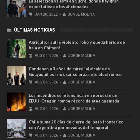
La selección ya está en Sucre, donde hay gran
expectativa de los aficionados
JAN
20,
2022
-
JORGE MOLINA
ÚLTIMAS NOTICIAS
Agricultor sufre violento robo y queda herido de
bala en Chimoré
AUG
04,
2026
-
JORGE MOLINA
Condenan a 3 años de cárcel al alcalde de
Guayaquil por no usar su brazalete electrónico
AUG
04,
2026
-
JORGE MOLINA
Los incendios se intensifican en noroeste de
EEUU: Oregón rompe récord de área quemada
AUG
04,
2026
-
JORGE MOLINA
Chile suma 20 días de cierre del paso fronterizo
con Argentina por nevadas del temporal
AUG
04,
2026
-
JORGE MOLINA