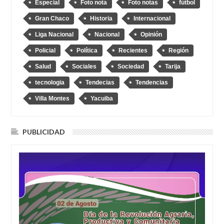
Especial
Foto nota
Foto notas
fútbol
Gran Chaco
Historia
Internacional
Liga Nacional
Nacional
Opinión
Policial
Política
Recientes
Región
Salud
Sociales
Sociedad
Tarija
tecnologia
Tendecias
Tendencias
Villa Montes
Yacuiba
PUBLICIDAD