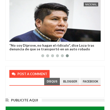
04,
2026
AUG
04,
2026
AL
NACIONAL
“No soy Diprove, no hagan el ridículo”, dice Loza tras
denuncia de que se transportó en un auto robado
POST A COMMENT
DISQUS
BLOGGER
FACEBOOK
PUBLICITE AQUI