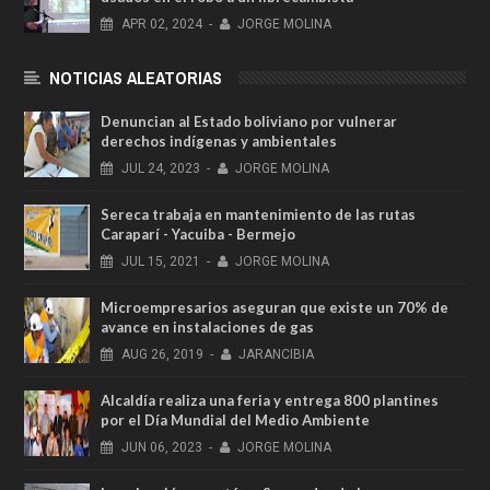
APR
02,
2024
-
JORGE MOLINA
NOTICIAS ALEATORIAS
Denuncian al Estado boliviano por vulnerar
derechos indígenas y ambientales
JUL
24,
2023
-
JORGE MOLINA
Sereca trabaja en mantenimiento de las rutas
Caraparí - Yacuiba - Bermejo
JUL
15,
2021
-
JORGE MOLINA
Microempresarios aseguran que existe un 70% de
avance en instalaciones de gas
AUG
26,
2019
-
JARANCIBIA
Alcaldía realiza una feria y entrega 800 plantines
por el Día Mundial del Medio Ambiente
JUN
06,
2023
-
JORGE MOLINA