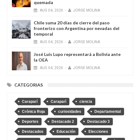
quemada
AUG
04,
2026
-
JORGE MOLINA
Chile suma 20 días de cierre del paso
fronterizo con Argentina por nevadas del
temporal
AUG
04,
2026
-
JORGE MOLINA
José Luis Lupo representará a Bolivia ante
la OEA
AUG
04,
2026
-
JORGE MOLINA
CATEGORIAS
Caraparí
Caraparì
ciencia
Crónica Roja
curiosidades
Departamental
Deportes
Destacado 2
Destacado 3
Destacados
Educación
Elecciones