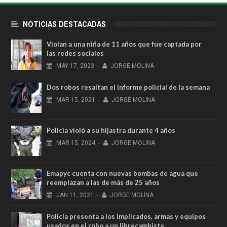
NOTICIAS DESTACADAS
Violan a una niña de 11 años que fue captada por
las redes sociales
MAY
17,
2023
-
JORGE MOLINA
Dos robos resaltan el informe policial de la semana
MAR
15,
2021
-
JORGE MOLINA
Policía violó a su hijastra durante 4 años
MAR
15,
2024
-
JORGE MOLINA
Emapyc cuenta con nuevas bombas de agua que
reemplazan a las de más de 25 años
JAN
11,
2021
-
JORGE MOLINA
Policía presenta a los implicados, armas y equipos
usados en el robo a un librecambista