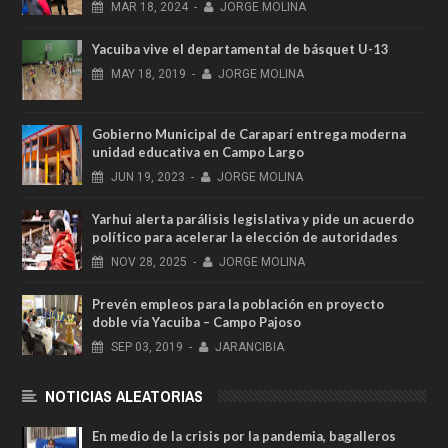
MAR
18,
2024
-
JORGE MOLINA
Yacuiba vive el departamental de básquet U-13
MAY
18,
2019
-
JORGE MOLINA
Gobierno Municipal de Caraparí entrega moderna
unidad educativa en Campo Largo
JUN
19,
2023
-
JORGE MOLINA
Yarhui alerta parálisis legislativa y pide un acuerdo
político para acelerar la elección de autoridades
NOV
28,
2025
-
JORGE MOLINA
Prevén empleos para la población en proyecto
doble vía Yacuiba – Campo Pajoso
SEP
03,
2019
-
JARANCIBIA
NOTICIAS ALEATORIAS
En medio de la crisis por la pandemia, bagalleros