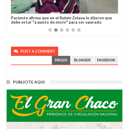
l
Paciente afirma que en el Rubén Zelaya le dijeron que
Gob
debe estar "a punto de morir" para ser operado
dev
POST A COMMENT
DISQUS
BLOGGER
FACEBOOK
PUBLICITE AQUI