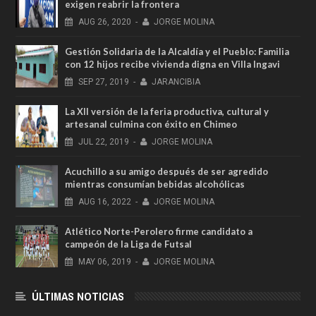
exigen reabrir la frontera
AUG
26,
2020
-
JORGE MOLINA
Gestión Solidaria de la Alcaldía y el Pueblo: Familia
con 12 hijos recibe vivienda digna en Villa Ingavi
SEP
27,
2019
-
JARANCIBIA
La XII versión de la feria productiva, cultural y
artesanal culmina con éxito en Chimeo
JUL
22,
2019
-
JORGE MOLINA
Acuchillo a su amigo después de ser agredido
mientras consumían bebidas alcohólicas
AUG
16,
2022
-
JORGE MOLINA
Atlético Norte-Perolero firme candidato a
campeón de la Liga de Futsal
MAY
06,
2019
-
JORGE MOLINA
ÚLTIMAS NOTICIAS