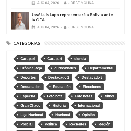
AUG
04,
2026
-
JORGE MOLINA
José Luis Lupo representará a Bolivia ante
la OEA
AUG
04,
2026
-
JORGE MOLINA
CATEGORIAS
Caraparí
Caraparì
ciencia
Crónica Roja
curiosidades
Departamental
Deportes
Destacado 2
Destacado 3
Destacados
Educación
Elecciones
Especial
Foto nota
Foto notas
fútbol
Gran Chaco
Historia
Internacional
Liga Nacional
Nacional
Opinión
Policial
Política
Recientes
Región