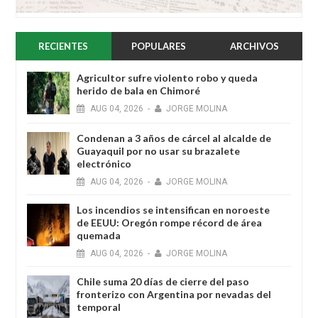
RECIENTES
POPULARES
ARCHIVOS
Agricultor sufre violento robo y queda
herido de bala en Chimoré
AUG
04,
2026
-
JORGE MOLINA
Condenan a 3 años de cárcel al alcalde de
Guayaquil por no usar su brazalete
electrónico
AUG
04,
2026
-
JORGE MOLINA
Los incendios se intensifican en noroeste
de EEUU: Oregón rompe récord de área
quemada
AUG
04,
2026
-
JORGE MOLINA
Chile suma 20 días de cierre del paso
fronterizo con Argentina por nevadas del
temporal