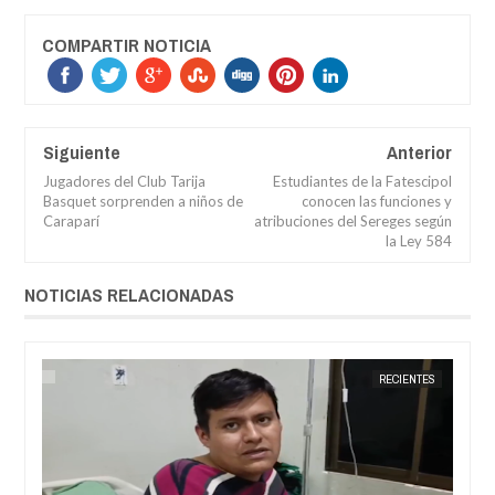
COMPARTIR NOTICIA
Siguiente
Anterior
Jugadores del Club Tarija
Estudiantes de la Fatescipol
Basquet sorprenden a niños de
conocen las funciones y
Caraparí
atribuciones del Sereges según
la Ley 584
NOTICIAS RELACIONADAS
RÍ
JORGE MOLINA
RECIENTES
JORGE M