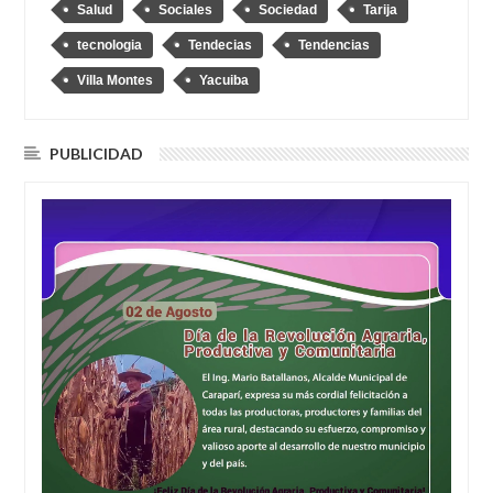
Salud
Sociales
Sociedad
Tarija
tecnologia
Tendecias
Tendencias
Villa Montes
Yacuiba
PUBLICIDAD