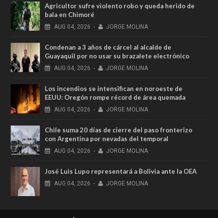
Agricultor sufre violento robo y queda herido de
bala en Chimoré
AUG
04,
2026
-
JORGE MOLINA
Condenan a 3 años de cárcel al alcalde de
Guayaquil por no usar su brazalete electrónico
AUG
04,
2026
-
JORGE MOLINA
Los incendios se intensifican en noroeste de
EEUU: Oregón rompe récord de área quemada
AUG
04,
2026
-
JORGE MOLINA
Chile suma 20 días de cierre del paso fronterizo
con Argentina por nevadas del temporal
AUG
04,
2026
-
JORGE MOLINA
José Luis Lupo representará a Bolivia ante la OEA
AUG
04,
2026
-
JORGE MOLINA