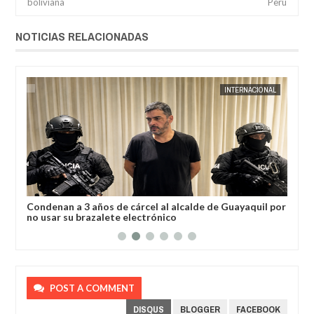
boliviana
Perú
NOTICIAS RELACIONADAS
AL
JORGE MOLINA
INTERNACIONAL
JORGE M
a
Condenan a 3 años de cárcel al alcalde de Guayaquil por
Los
no usar su brazalete electrónico
Ore
POST A COMMENT
DISQUS
BLOGGER
FACEBOOK