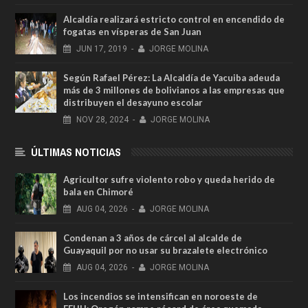
Alcaldía realizará estricto control en encendido de
fogatas en vísperas de San Juan
JUN
17,
2019
-
JORGE MOLINA
Según Rafael Pérez: La Alcaldía de Yacuiba adeuda
más de 3 millones de bolivianos a las empresas que
distribuyen el desayuno escolar
NOV
28,
2024
-
JORGE MOLINA
ÚLTIMAS NOTICIAS
Agricultor sufre violento robo y queda herido de
bala en Chimoré
AUG
04,
2026
-
JORGE MOLINA
Condenan a 3 años de cárcel al alcalde de
Guayaquil por no usar su brazalete electrónico
AUG
04,
2026
-
JORGE MOLINA
Los incendios se intensifican en noroeste de