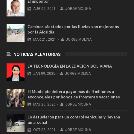
El impostor
AUG
02,
2021
-
JORGE MOLINA
Caminos afectados por las lluvias son mejorados
por la Alcaldía
MAR
21,
2021
-
JORGE MOLINA
NOTICIAS ALEATORIAS
LA TECNOLOGÍA EN LA EDACIÓN BOLIVIANA
JAN
09,
2025
-
JORGE MOLINA
El Municipio deberá pagar más de 4 millones a
exconcejales por bonos de frontera y vacaciones
MAY
20,
2026
-
JORGE MOLINA
Lo detuvieron para un control vehicular y llevaba
un arsenal
OCT
03,
2021
-
JORGE MOLINA