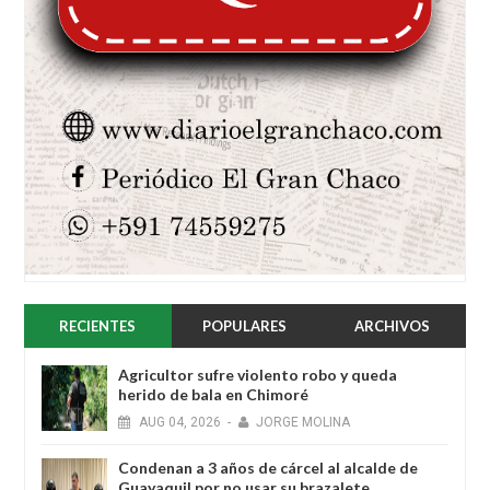
RECIENTES
POPULARES
ARCHIVOS
Agricultor sufre violento robo y queda
herido de bala en Chimoré
AUG
04,
2026
-
JORGE MOLINA
Condenan a 3 años de cárcel al alcalde de
Guayaquil por no usar su brazalete