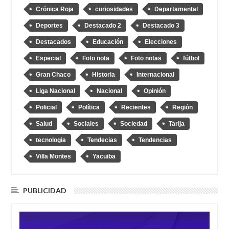
Crónica Roja
curiosidades
Departamental
Deportes
Destacado 2
Destacado 3
Destacados
Educación
Elecciones
Especial
Foto nota
Foto notas
fútbol
Gran Chaco
Historia
Internacional
Liga Nacional
Nacional
Opinión
Policial
Política
Recientes
Región
Salud
Sociales
Sociedad
Tarija
tecnologia
Tendecias
Tendencias
Villa Montes
Yacuiba
PUBLICIDAD