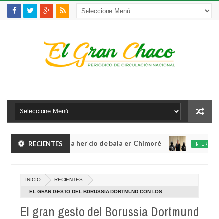
lento robo y queda herido de bala en Chimoré
RECIENTES
INTERNACIONAL
Aug
04,
ete a 12 ministerios y concentra competencias estratégicas
0
2026
Aug
INICIO
RECIENTES
04,
lento robo y queda herido de bala en Chimoré
INTERNACIONAL
0
2026
EL GRAN GESTO DEL BORUSSIA DORTMUND CON LOS
Aug
EMPLEADOS DEL CLUB
04,
El gran gesto del Borussia Dortmund
ete a 12 ministerios y concentra competencias estratégicas
0
2026