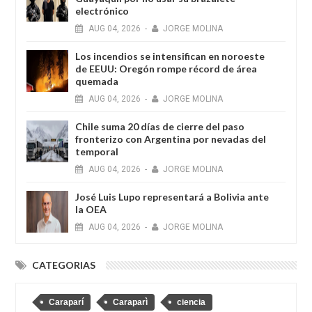
electrónico
AUG
04,
2026
-
JORGE MOLINA
Los incendios se intensifican en noroeste
de EEUU: Oregón rompe récord de área
quemada
AUG
04,
2026
-
JORGE MOLINA
Chile suma 20 días de cierre del paso
fronterizo con Argentina por nevadas del
temporal
AUG
04,
2026
-
JORGE MOLINA
José Luis Lupo representará a Bolivia ante
la OEA
AUG
04,
2026
-
JORGE MOLINA
CATEGORIAS
Caraparí
Caraparì
ciencia