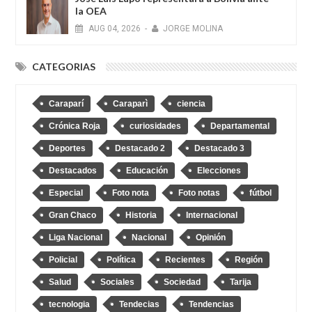
la OEA
AUG
04,
2026
-
JORGE MOLINA
CATEGORIAS
Caraparí
Caraparì
ciencia
Crónica Roja
curiosidades
Departamental
Deportes
Destacado 2
Destacado 3
Destacados
Educación
Elecciones
Especial
Foto nota
Foto notas
fútbol
Gran Chaco
Historia
Internacional
Liga Nacional
Nacional
Opinión
Policial
Política
Recientes
Región
Salud
Sociales
Sociedad
Tarija
tecnologia
Tendecias
Tendencias