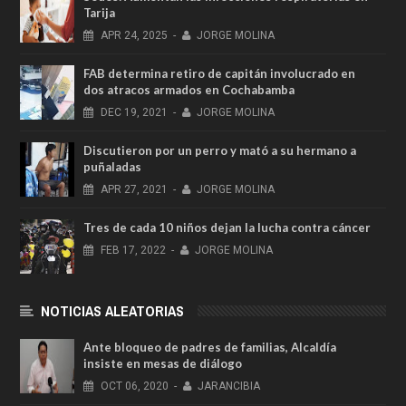
Tarija
APR
24,
2025
-
JORGE MOLINA
FAB determina retiro de capitán involucrado en
dos atracos armados en Cochabamba
DEC
19,
2021
-
JORGE MOLINA
Discutieron por un perro y mató a su hermano a
puñaladas
APR
27,
2021
-
JORGE MOLINA
Tres de cada 10 niños dejan la lucha contra cáncer
FEB
17,
2022
-
JORGE MOLINA
NOTICIAS ALEATORIAS
Ante bloqueo de padres de familias, Alcaldía
insiste en mesas de diálogo
OCT
06,
2020
-
JARANCIBIA