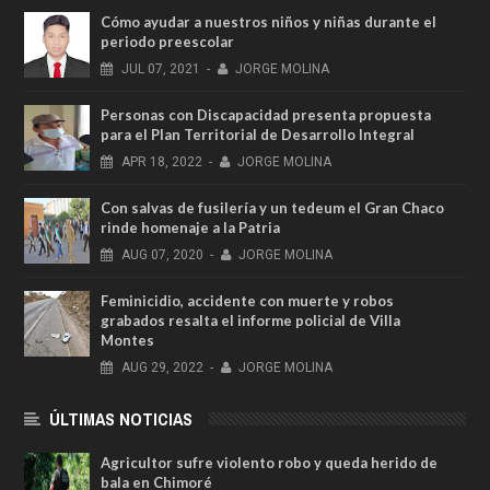
Cómo ayudar a nuestros niños y niñas durante el
periodo preescolar
JUL
07,
2021
-
JORGE MOLINA
Personas con Discapacidad presenta propuesta
para el Plan Territorial de Desarrollo Integral
APR
18,
2022
-
JORGE MOLINA
Con salvas de fusilería y un tedeum el Gran Chaco
rinde homenaje a la Patria
AUG
07,
2020
-
JORGE MOLINA
Feminicidio, accidente con muerte y robos
grabados resalta el informe policial de Villa
Montes
AUG
29,
2022
-
JORGE MOLINA
ÚLTIMAS NOTICIAS
Agricultor sufre violento robo y queda herido de
bala en Chimoré