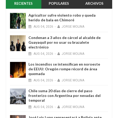
RECIENTES
POPULARES
ARCHIVOS
Agricultor sufre violento robo y queda
herido de bala en Chimoré
AUG
04,
2026
-
JORGE MOLINA
Condenan a 3 años de cárcel al alcalde de
Guayaquil por no usar su brazalete
electrónico
AUG
04,
2026
-
JORGE MOLINA
Los incendios se intensifican en noroeste
de EEUU: Oregón rompe récord de área
quemada
AUG
04,
2026
-
JORGE MOLINA
Chile suma 20 días de cierre del paso
fronterizo con Argentina por nevadas del
temporal
AUG
04,
2026
-
JORGE MOLINA
José Luis Lupo representará a Bolivia ante