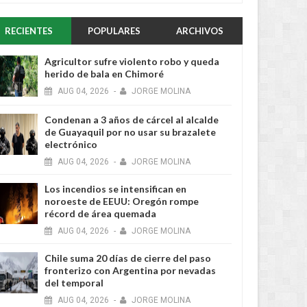
RECIENTES
POPULARES
ARCHIVOS
Agricultor sufre violento robo y queda
herido de bala en Chimoré
AUG
04,
2026
-
JORGE MOLINA
Condenan a 3 años de cárcel al alcalde
de Guayaquil por no usar su brazalete
electrónico
AUG
04,
2026
-
JORGE MOLINA
Los incendios se intensifican en
noroeste de EEUU: Oregón rompe
récord de área quemada
AUG
04,
2026
-
JORGE MOLINA
Chile suma 20 días de cierre del paso
fronterizo con Argentina por nevadas
del temporal
AUG
04,
2026
-
JORGE MOLINA