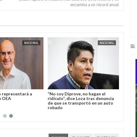
encamina a un récord anual
AUG
04,
2026
AUG
04,
2026
NACIONAL
NACIONAL
o representará a
“No soy Diprove, no hagan el
la OEA
ridículo”, dice Loza tras denuncia
de que se transportó en un auto
robado