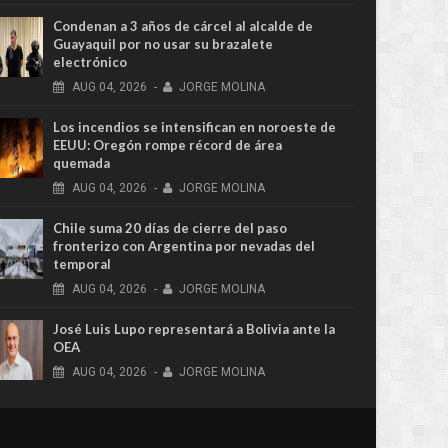
Condenan a 3 años de cárcel al alcalde de
Guayaquil por no usar su brazalete
electrónico
AUG
04,
2026
-
JORGE MOLINA
Los incendios se intensifican en noroeste de
EEUU: Oregón rompe récord de área
quemada
AUG
04,
2026
-
JORGE MOLINA
Chile suma 20 días de cierre del paso
fronterizo con Argentina por nevadas del
temporal
AUG
04,
2026
-
JORGE MOLINA
José Luis Lupo representará a Bolivia ante la
OEA
AUG
04,
2026
-
JORGE MOLINA