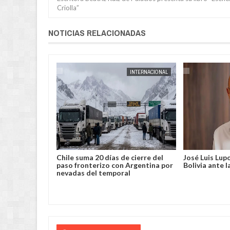
Criolla”
NOTICIAS RELACIONADAS
AUG
04,
2026
INTERNACIONAL
INTERNACIONAL
nsifican en
Chile suma 20 días de cierre del
José Luis Lup
Oregón rompe
paso fronterizo con Argentina por
Bolivia ante 
mada
nevadas del temporal