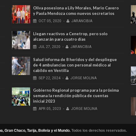
Oliva posesiona a Lily Morales, Mario Cavero
y Paola Mendoza como nuevos secretarios
OCT
05,
2020
-
JARANCIBIA
Llegan reactivos a Cenetrop, pero solo
alcanzarán para cuatro días
JUL
27,
2020
-
JARANCIBIA
Salud informa de 8 heridos y del despliegue
de 4 ambulancias con personal médico al
cabildo en Ventilla
SEP
22,
2024
-
JORGE MOLINA
Gobierno Regional programa para la próxima
semana la rendición pública de cuentas
inicial 2023
APR
05,
2023
-
JORGE MOLINA
a, Gran Chaco, Tarija, Bolivia y el Mundo.
Todos los derechos reservados.