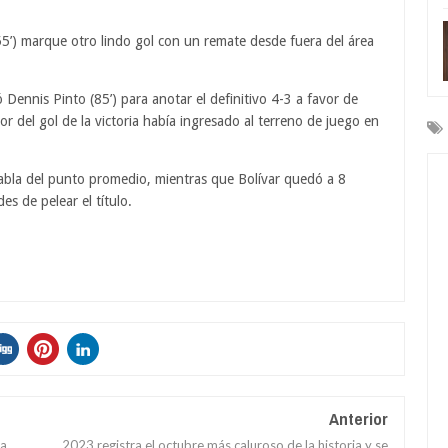
5’) marque otro lindo gol con un remate desde fuera del área
 Dennis Pinto (85’) para anotar el definitivo 4-3 a favor de
or del gol de la victoria había ingresado al terreno de juego en
tabla del punto promedio, mientras que Bolívar quedó a 8
es de pelear el título.
Anterior
ia
2023 registra el octubre más caluroso de la historia y se