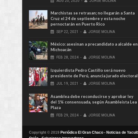
AUG
20,
2020
-
JORGE MOLINA
Marchistas se retrasan; no llegarán a Santa
Cruz el 24 de septiembre y esta noche
pernoctarán en Puerto Rico
SEP
22,
2021
-
JORGE MOLINA
México: asesinan a precandidato a alcalde en
Michoacán
FEB
28,
2024
-
JORGE MOLINA
Izquierdista Pedro Castillo será nuevo
presidente de Perú, anuncia jurado electoral
JUL
19,
2021
-
JORGE MOLINA
Asamblea debe reconducirse y aprobar ley
del 1% consensuada, según Asambleísta Lea
Plaza
FEB
29,
2024
-
JORGE MOLINA
Copyright © 2019
Periódico El Gran Chaco - Noticias de Yacuib