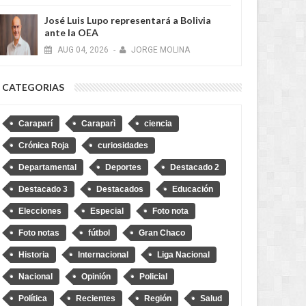
José Luis Lupo representará a Bolivia
ante la OEA
AUG
04,
2026
-
JORGE MOLINA
CATEGORIAS
Caraparí
Caraparì
ciencia
Crónica Roja
curiosidades
Departamental
Deportes
Destacado 2
Destacado 3
Destacados
Educación
Elecciones
Especial
Foto nota
Foto notas
fútbol
Gran Chaco
Historia
Internacional
Liga Nacional
Nacional
Opinión
Policial
Política
Recientes
Región
Salud