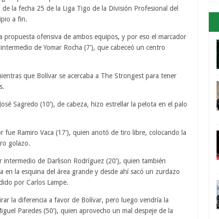
de la fecha 25 de la Liga Tigo de la División Profesional del
pio a fin.
r la propuesta ofensiva de ambos equipos, y por eso el marcador
r intermedio de Yomar Rocha (7’), que cabeceó un centro
 mientras que Bolívar se acercaba a The Strongest para tener
s.
é Sagredo (10’), de cabeza, hizo estrellar la pelota en el palo
r fue Ramiro Vaca (17’), quien anotó de tiro libre, colocando la
ro golazo.
por intermedio de Darlison Rodríguez (20’), quien también
ta en la esquina del área grande y desde ahí sacó un zurdazo
ndido por Carlos Lampe.
ar la diferencia a favor de Bolívar, pero luego vendría la
iguel Paredes (50’), quien aprovecho un mal despeje de la