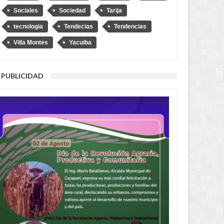
Sociales
Sociedad
Tarija
tecnologia
Tendecias
Tendencias
Villa Montes
Yacuiba
AUG
04,
2026
AUG
PUBLICIDAD