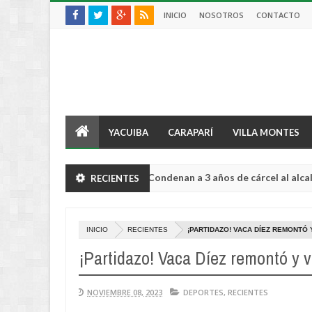
INICIO
NOSOTROS
CONTACTO
YACUIBA
CARAPARÍ
VILLA MONTES
é
Condenan a 3 años de cárcel al alcalde de G
RECIENTES
INTERNACIONAL
Aug
04,
0
2026
INICIO
RECIENTES
¡PARTIDAZO! VACA DÍEZ REMONTÓ 
¡Partidazo! Vaca Díez remontó y v
NOVIEMBRE 08, 2023
DEPORTES
,
RECIENTES