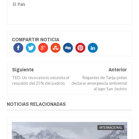
El País
COMPARTIR NOTICIA
Siguiente
Anterior
TED: Un revocatorio necesita el
Regantes de Tarija piden
respaldo del 25% del padrón
declarar emergencia ambiental
al lago San Jacinto
NOTICIAS RELACIONADAS
04,
2026
AUG
04,
2026
AL
JORGE MOLINA
INTERNACIONAL