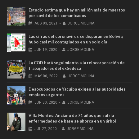
Estudio estima que hay un millón más de muertos
por covid de los comunicados
AUG
03,
2021
-
JORGE MOLINA
Las cifras del coronavirus se disparan en Bolivia,
hubo casi mil contagiados en un solo día
JUN
19,
2020
-
JORGE MOLINA
La COD hará seguimiento a la reincorporación de
trabajadores del exSedeca
MAY
06,
2022
-
JORGE MOLINA
Desocupados de Yacuiba exigen a las autoridades
empleos urgentes
JUN
30,
2020
-
JORGE MOLINA
Villa Montes: Anciano de 71 años que sufría
enfermedades de base se ahorca en un árbol
JUL
27,
2020
-
JORGE MOLINA