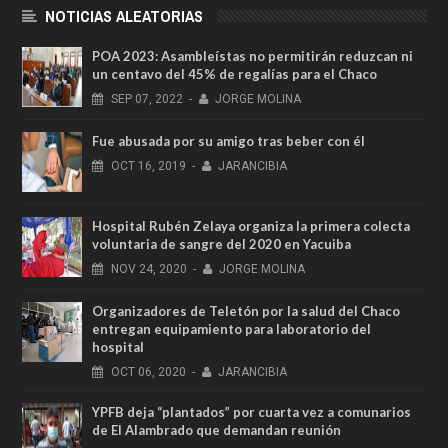
NOTICIAS ALEATORIAS
POA 2023: Asambleístas no permitirán reduzcan ni
un centavo del 45% de regalías para el Chaco
SEP
07,
2022
-
JORGE MOLINA
Fue abusada por su amigo tras beber con él
OCT
16,
2019
-
JARANCIBIA
Hospital Rubén Zelaya organiza la primera colecta
voluntaria de sangre del 2020 en Yacuiba
NOV
24,
2020
-
JORGE MOLINA
Organizadores de Teletón por la salud del Chaco
entregan equipamiento para laboratorio del
hospital
OCT
06,
2020
-
JARANCIBIA
YPFB deja “plantados” por cuarta vez a comunarios
de El Alambrado que demandan reunión