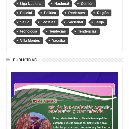
Liga Nacional
Nacional
Opinión
Policial
Política
Recientes
Región
Salud
Sociales
Sociedad
Tarija
tecnologia
Tendecias
Tendencias
Villa Montes
Yacuiba
PUBLICIDAD