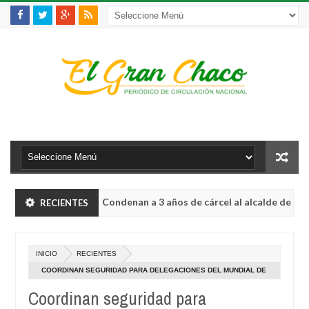
Condenan a 3 años de cárcel al alcalde de Guayaqui
RECIENTES
INTERNACIONAL
ratégicas
La víctima 150 de feminicidios en A
INTERNACIONAL
0
Aug
INICIO
RECIENTES
04,
Condenan a 3 años de cárcel al alcalde de Guayaqui
INTERNACIONAL
0
2026
COORDINAN SEGURIDAD PARA DELEGACIONES DEL MUNDIAL DE
RÁQUET
Coordinan seguridad para
ratégicas
La víctima 150 de feminicidios en A
INTERNACIONAL
0