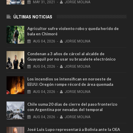
MAY
31,
2021
-
JORGE MOLINA
ÚLTIMAS NOTICIAS
Agricultor sufre violento robo y queda herido de
bala en Chimoré
AUG
04,
2026
-
JORGE MOLINA
Condenan a 3 años de cárcel al alcalde de
Guayaquil por no usar su brazalete electrónico
AUG
04,
2026
-
JORGE MOLINA
Los incendios se intensifican en noroeste de
EEUU: Oregón rompe récord de área quemada
AUG
04,
2026
-
JORGE MOLINA
Chile suma 20 días de cierre del paso fronterizo
con Argentina por nevadas del temporal
AUG
04,
2026
-
JORGE MOLINA
José Luis Lupo representará a Bolivia ante la OEA