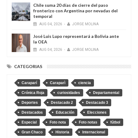
Chile suma 20 días de cierre del paso
fronterizo con Argentina por nevadas del
temporal
AUG
04,
2026
-
JORGE MOLINA
José Luis Lupo representará a Bolivia ante
la OEA
AUG
04,
2026
-
JORGE MOLINA
CATEGORIAS
Caraparí
Caraparì
ciencia
Crónica Roja
curiosidades
Departamental
Deportes
Destacado 2
Destacado 3
Destacados
Educación
Elecciones
Especial
Foto nota
Foto notas
fútbol
Gran Chaco
Historia
Internacional