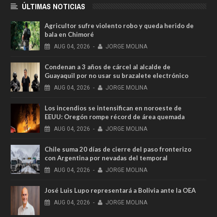
ÚLTIMAS NOTICIAS
Agricultor sufre violento robo y queda herido de
bala en Chimoré
AUG
04,
2026
-
JORGE MOLINA
Condenan a 3 años de cárcel al alcalde de
Guayaquil por no usar su brazalete electrónico
AUG
04,
2026
-
JORGE MOLINA
Los incendios se intensifican en noroeste de
EEUU: Oregón rompe récord de área quemada
AUG
04,
2026
-
JORGE MOLINA
Chile suma 20 días de cierre del paso fronterizo
con Argentina por nevadas del temporal
AUG
04,
2026
-
JORGE MOLINA
José Luis Lupo representará a Bolivia ante la OEA
AUG
04,
2026
-
JORGE MOLINA