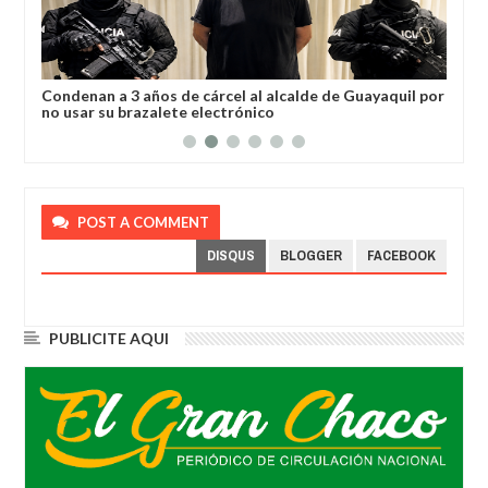
a
Condenan a 3 años de cárcel al alcalde de Guayaquil por
Los
no usar su brazalete electrónico
Ore
POST A COMMENT
DISQUS
BLOGGER
FACEBOOK
PUBLICITE AQUI