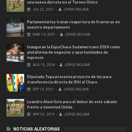
una nueva derrota en el Torneo Único
JUL
22,
2021
-
JORGE MOLINA
Parlamentarios tratan reapertura de fronteras en
nuestro departamento
MAR
14,
2021
-
JORGE MOLINA
Inauguran la ExpoChaco Sudamericano 2024 como
plataforma de negocios y oportunidades de
ingresos
AUG
15,
2024
-
JORGE MOLINA
Diputada Tupa presenta proyecto de ley para
transferencia directa de IDH al Chaco
SEP
13,
2021
-
JORGE MOLINA
Leandro Alem listo para el debut de este sábado
frente a Juventud Unida
APR
03,
2019
-
JORGE MOLINA
NOTICIAS ALEATORIAS