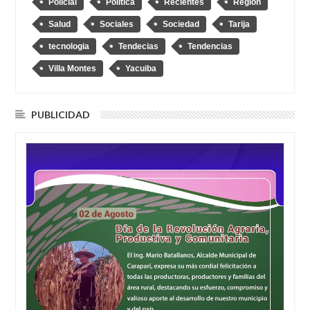
Policial
Política
Recientes
Región
Salud
Sociales
Sociedad
Tarija
tecnologia
Tendecias
Tendencias
Villa Montes
Yacuiba
PUBLICIDAD