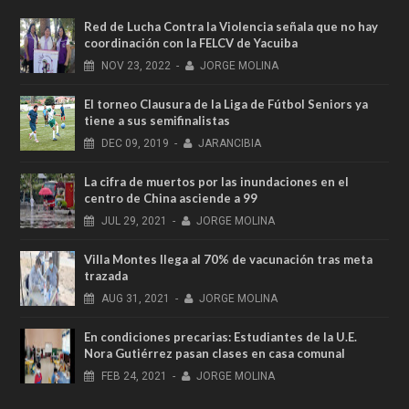
Red de Lucha Contra la Violencia señala que no hay
coordinación con la FELCV de Yacuiba
NOV
23,
2022
-
JORGE MOLINA
El torneo Clausura de la Liga de Fútbol Seniors ya
tiene a sus semifinalistas
DEC
09,
2019
-
JARANCIBIA
La cifra de muertos por las inundaciones en el
centro de China asciende a 99
JUL
29,
2021
-
JORGE MOLINA
Villa Montes llega al 70% de vacunación tras meta
trazada
AUG
31,
2021
-
JORGE MOLINA
En condiciones precarias: Estudiantes de la U.E.
Nora Gutiérrez pasan clases en casa comunal
FEB
24,
2021
-
JORGE MOLINA