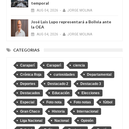
temporal
AUG
04,
2026
-
JORGE MOLINA
José Luis Lupo representará a Bolivia ante
la OEA
AUG
04,
2026
-
JORGE MOLINA
CATEGORIAS
Caraparí
Caraparì
ciencia
Crónica Roja
curiosidades
Departamental
Deportes
Destacado 2
Destacado 3
Destacados
Educación
Elecciones
Especial
Foto nota
Foto notas
fútbol
Gran Chaco
Historia
Internacional
Liga Nacional
Nacional
Opinión