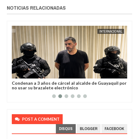
NOTICIAS RELACIONADAS
AL
JORGE MOLINA
INTERNACIONAL
JORGE M
a
Condenan a 3 años de cárcel al alcalde de Guayaquil por
Los
no usar su brazalete electrónico
Ore
POST A COMMENT
DISQUS
BLOGGER
FACEBOOK