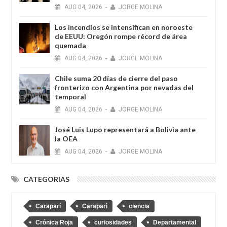
AUG
04,
2026
-
JORGE MOLINA
Los incendios se intensifican en noroeste
de EEUU: Oregón rompe récord de área
quemada
AUG
04,
2026
-
JORGE MOLINA
Chile suma 20 días de cierre del paso
fronterizo con Argentina por nevadas del
temporal
AUG
04,
2026
-
JORGE MOLINA
José Luis Lupo representará a Bolivia ante
la OEA
AUG
04,
2026
-
JORGE MOLINA
CATEGORIAS
Caraparí
Caraparì
ciencia
Crónica Roja
curiosidades
Departamental