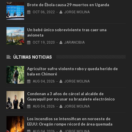
Brote de Ébola causa 29 muertos en Uganda
OCT
06,
2022
-
JORGE MOLINA
Un bebé único sobreviviente tras caer una
avioneta
OCT
19,
2020
-
JARANCIBIA
ÚLTIMAS NOTICIAS
Agricultor sufre violento robo y queda herido de
bala en Chimoré
AUG
04,
2026
-
JORGE MOLINA
Condenan a 3 años de cárcel al alcalde de
Guayaquil por no usar su brazalete electrónico
AUG
04,
2026
-
JORGE MOLINA
Los incendios se intensifican en noroeste de
EEUU: Oregón rompe récord de área quemada
AUG
04,
2026
-
JORGE MOLINA