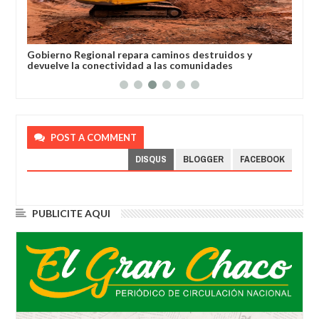
e
Gobierno Regional repara caminos destruidos y
El 
devuelve la conectividad a las comunidades
exc
POST A COMMENT
DISQUS
BLOGGER
FACEBOOK
PUBLICITE AQUI