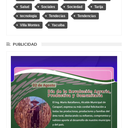
Salud
Sociales
Sociedad
Tarija
tecnologia
Tendecias
Tendencias
Villa Montes
Yacuiba
PUBLICIDAD