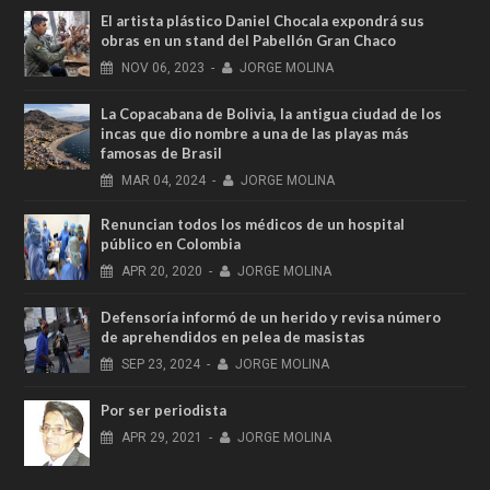
El artista plástico Daniel Chocala expondrá sus
obras en un stand del Pabellón Gran Chaco
NOV
06,
2023
-
JORGE MOLINA
La Copacabana de Bolivia, la antigua ciudad de los
incas que dio nombre a una de las playas más
famosas de Brasil
MAR
04,
2024
-
JORGE MOLINA
Renuncian todos los médicos de un hospital
público en Colombia
APR
20,
2020
-
JORGE MOLINA
Defensoría informó de un herido y revisa número
de aprehendidos en pelea de masistas
SEP
23,
2024
-
JORGE MOLINA
Por ser periodista
APR
29,
2021
-
JORGE MOLINA