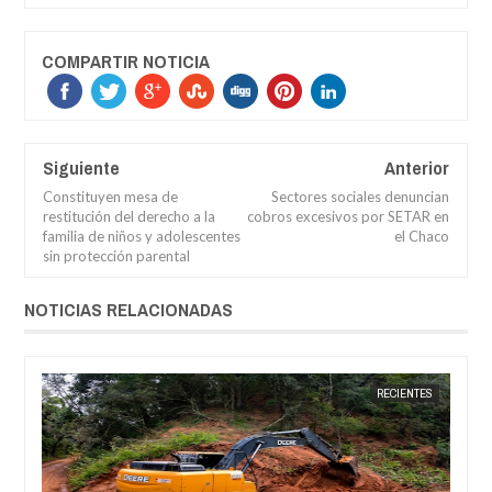
COMPARTIR NOTICIA
Siguiente
Anterior
Constituyen mesa de
Sectores sociales denuncian
restitución del derecho a la
cobros excesivos por SETAR en
familia de niños y adolescentes
el Chaco
sin protección parental
NOTICIAS RELACIONADAS
JUN
19,
2026
ES
JORGE MOLINA
RECIENTES
JORGE M