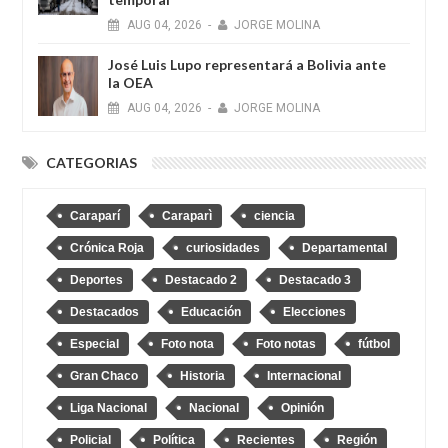
AUG
04,
2026
-
JORGE MOLINA
José Luis Lupo representará a Bolivia ante
la OEA
AUG
04,
2026
-
JORGE MOLINA
CATEGORIAS
Caraparí
Caraparì
ciencia
Crónica Roja
curiosidades
Departamental
Deportes
Destacado 2
Destacado 3
Destacados
Educación
Elecciones
Especial
Foto nota
Foto notas
fútbol
Gran Chaco
Historia
Internacional
Liga Nacional
Nacional
Opinión
Policial
Política
Recientes
Región