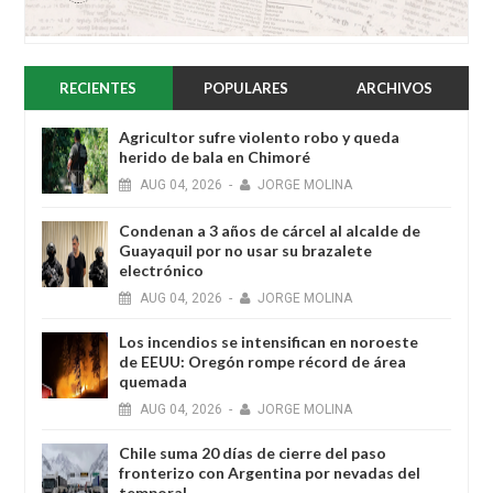
RECIENTES
POPULARES
ARCHIVOS
Agricultor sufre violento robo y queda
herido de bala en Chimoré
AUG
04,
2026
-
JORGE MOLINA
Condenan a 3 años de cárcel al alcalde de
Guayaquil por no usar su brazalete
electrónico
AUG
04,
2026
-
JORGE MOLINA
Los incendios se intensifican en noroeste
de EEUU: Oregón rompe récord de área
quemada
AUG
04,
2026
-
JORGE MOLINA
Chile suma 20 días de cierre del paso
fronterizo con Argentina por nevadas del
temporal