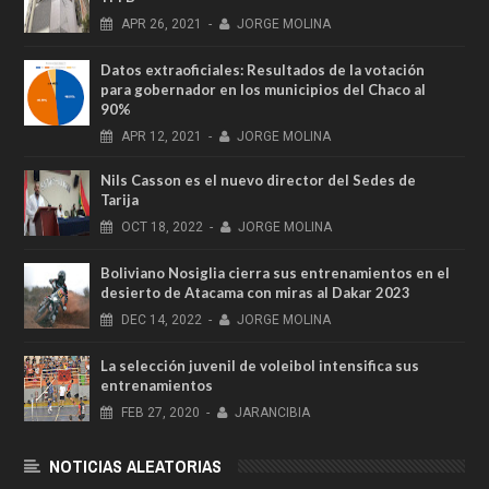
APR
26,
2021
-
JORGE MOLINA
Datos extraoficiales: Resultados de la votación
para gobernador en los municipios del Chaco al
90%
APR
12,
2021
-
JORGE MOLINA
Nils Casson es el nuevo director del Sedes de
Tarija
OCT
18,
2022
-
JORGE MOLINA
Boliviano Nosiglia cierra sus entrenamientos en el
desierto de Atacama con miras al Dakar 2023
DEC
14,
2022
-
JORGE MOLINA
La selección juvenil de voleibol intensifica sus
entrenamientos
FEB
27,
2020
-
JARANCIBIA
NOTICIAS ALEATORIAS