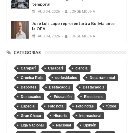
temporal
AUG
04,
2026
-
JORGE MOLINA
José Luis Lupo representará a Bolivia ante
la OEA
AUG
04,
2026
-
JORGE MOLINA
CATEGORIAS
Caraparí
Caraparì
ciencia
Crónica Roja
curiosidades
Departamental
Deportes
Destacado 2
Destacado 3
Destacados
Educación
Elecciones
Especial
Foto nota
Foto notas
fútbol
Gran Chaco
Historia
Internacional
Liga Nacional
Nacional
Opinión