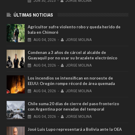
JUN
30,
2023
-
JORGE MOLINA
ÚLTIMAS NOTICIAS
Agricultor sufre violento robo y queda herido de
bala en Chimoré
AUG
04,
2026
-
JORGE MOLINA
Condenan a 3 años de cárcel al alcalde de
Guayaquil por no usar su brazalete electrónico
AUG
04,
2026
-
JORGE MOLINA
Los incendios se intensifican en noroeste de
EEUU: Oregón rompe récord de área quemada
AUG
04,
2026
-
JORGE MOLINA
Chile suma 20 días de cierre del paso fronterizo
con Argentina por nevadas del temporal
AUG
04,
2026
-
JORGE MOLINA
José Luis Lupo representará a Bolivia ante la OEA