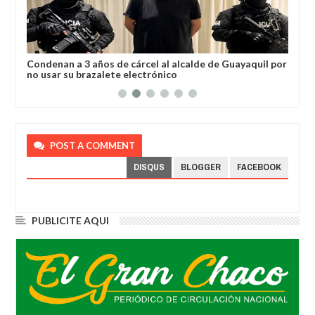
a
Condenan a 3 años de cárcel al alcalde de Guayaquil por
Los
no usar su brazalete electrónico
Ore
POST A COMMENT
DISQUS
BLOGGER
FACEBOOK
PUBLICITE AQUI