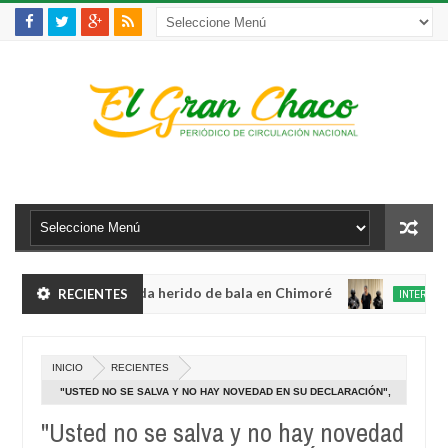
lento robo y queda herido de bala en Chimoré
RECIENTES
INTERNACIONAL
Aug
04,
ete a 12 ministerios y concentra competencias estratégicas
0
2026
Aug
INICIO
RECIENTES
04,
lento robo y queda herido de bala en Chimoré
INTERNACIONAL
0
2026
"USTED NO SE SALVA Y NO HAY NOVEDAD EN SU DECLARACIÓN",
Aug
LE DICE ÁÑEZ A LIMA, QUIEN RECONOCIÓ QUE FUE UN CAPRICHO
04,
"Usted no se salva y no hay novedad
ete a 12 ministerios y concentra competencias estratégicas
0
2026
DE EVO LLEVARLA A JUICIO ORDINARIO