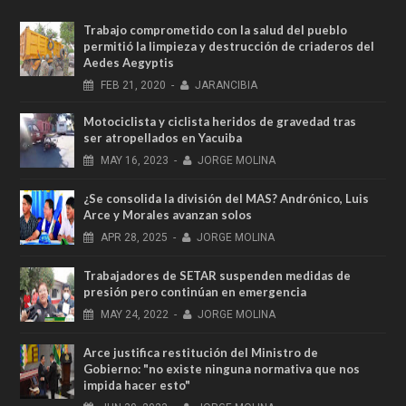
Trabajo comprometido con la salud del pueblo
permitió la limpieza y destrucción de criaderos del
Aedes Aegyptis
FEB
21,
2020
-
JARANCIBIA
Motociclista y ciclista heridos de gravedad tras
ser atropellados en Yacuiba
MAY
16,
2023
-
JORGE MOLINA
¿Se consolida la división del MAS? Andrónico, Luis
Arce y Morales avanzan solos
APR
28,
2025
-
JORGE MOLINA
Trabajadores de SETAR suspenden medidas de
presión pero continúan en emergencia
MAY
24,
2022
-
JORGE MOLINA
Arce justifica restitución del Ministro de
Gobierno: "no existe ninguna normativa que nos
impida hacer esto"