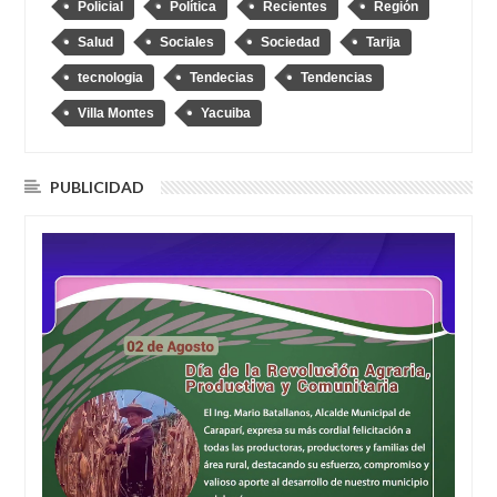
Policial
Política
Recientes
Región
Salud
Sociales
Sociedad
Tarija
tecnologia
Tendecias
Tendencias
Villa Montes
Yacuiba
PUBLICIDAD