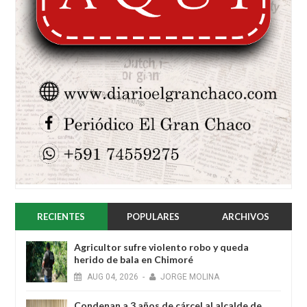
RECIENTES
POPULARES
ARCHIVOS
Agricultor sufre violento robo y queda
herido de bala en Chimoré
AUG
04,
2026
-
JORGE MOLINA
Condenan a 3 años de cárcel al alcalde de