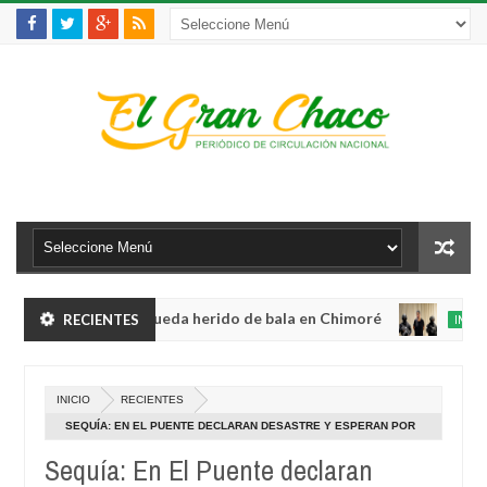
violento robo y queda herido de bala en Chimoré
RECIENTES
INTERNACION
Aug
04,
binete a 12 ministerios y concentra competencias estratégicas
0
2026
Au
INICIO
RECIENTES
04
violento robo y queda herido de bala en Chimoré
INTERNACION
20
SEQUÍA: EN EL PUENTE DECLARAN DESASTRE Y ESPERAN POR
Aug
AYUDA
04,
Sequía: En El Puente declaran
binete a 12 ministerios y concentra competencias estratégicas
0
2026