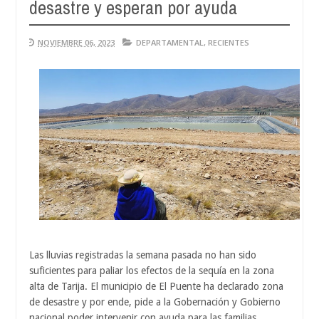
desastre y esperan por ayuda
Au
04
20
NOVIEMBRE 06, 2023
DEPARTAMENTAL
,
RECIENTES
Las lluvias registradas la semana pasada no han sido
suficientes para paliar los efectos de la sequía en la zona
alta de Tarija. El municipio de El Puente ha declarado zona
de desastre y por ende, pide a la Gobernación y Gobierno
nacional poder intervenir con ayuda para las familias