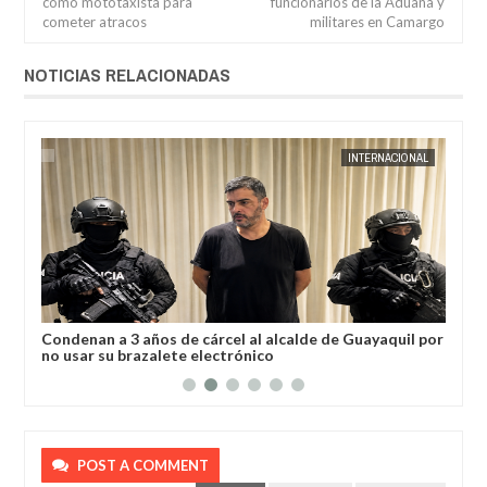
como mototaxista para
funcionarios de la Aduana y
cometer atracos
militares en Camargo
NOTICIAS RELACIONADAS
AL
JORGE MOLINA
INTERNACIONAL
JORGE M
a
Condenan a 3 años de cárcel al alcalde de Guayaquil por
Los
no usar su brazalete electrónico
Ore
POST A COMMENT