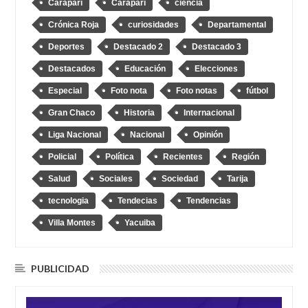
Caraparí
Caraparì
ciencia
Crónica Roja
curiosidades
Departamental
Deportes
Destacado 2
Destacado 3
Destacados
Educación
Elecciones
Especial
Foto nota
Foto notas
fútbol
Gran Chaco
Historia
Internacional
Liga Nacional
Nacional
Opinión
Policial
Política
Recientes
Región
Salud
Sociales
Sociedad
Tarija
tecnologia
Tendecias
Tendencias
Villa Montes
Yacuiba
PUBLICIDAD