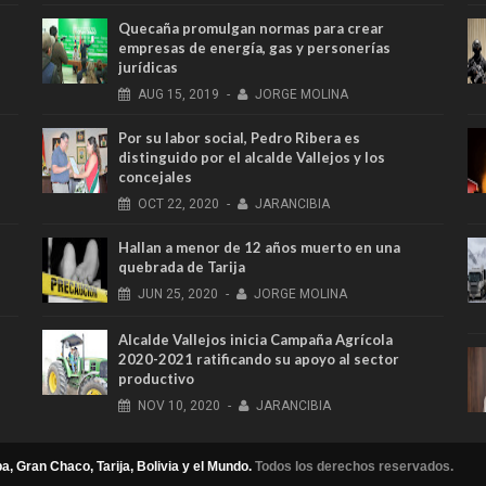
Quecaña promulgan normas para crear
empresas de energía, gas y personerías
jurídicas
AUG
15,
2019
-
JORGE MOLINA
Por su labor social, Pedro Ribera es
distinguido por el alcalde Vallejos y los
concejales
OCT
22,
2020
-
JARANCIBIA
Hallan a menor de 12 años muerto en una
quebrada de Tarija
JUN
25,
2020
-
JORGE MOLINA
Alcalde Vallejos inicia Campaña Agrícola
2020-2021 ratificando su apoyo al sector
productivo
NOV
10,
2020
-
JARANCIBIA
a, Gran Chaco, Tarija, Bolivia y el Mundo.
Todos los derechos reservados.