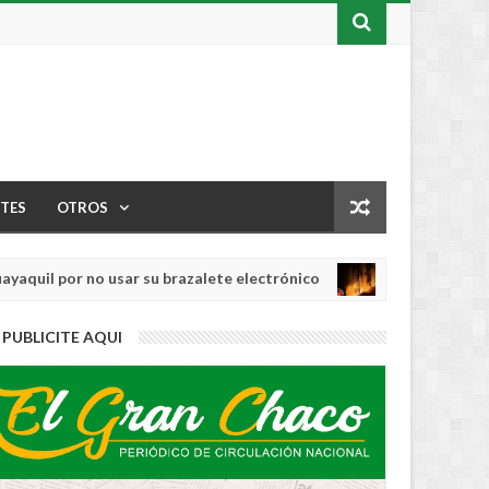
TES
OTROS
por no usar su brazalete electrónico
Los ince
INTERNACIONAL
Aug
04,
0
PUBLICITE AQUI
2026