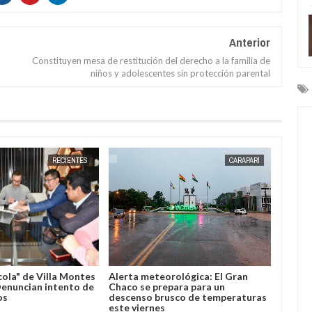
Anterior
Constituyen mesa de restitución del derecho a la familia de
niños y adolescentes sin protección parental
JUL
16,
2026
RECIENTES
CARAPARÍ
cola" de Villa Montes
Alerta meteorológica: El Gran
Horaci
 Denuncian intento de
Chaco se prepara para un
import
os
descenso brusco de temperaturas
Villa 
este viernes