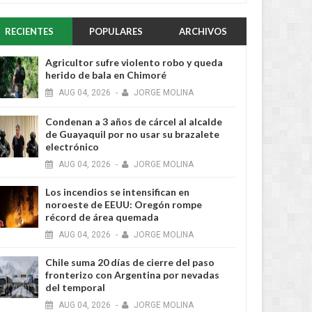
RECIENTES
POPULARES
ARCHIVOS
Agricultor sufre violento robo y queda
herido de bala en Chimoré
AUG
04,
2026
-
JORGE MOLINA
Condenan a 3 años de cárcel al alcalde
de Guayaquil por no usar su brazalete
electrónico
AUG
04,
2026
-
JORGE MOLINA
Los incendios se intensifican en
noroeste de EEUU: Oregón rompe
récord de área quemada
AUG
04,
2026
-
JORGE MOLINA
Chile suma 20 días de cierre del paso
fronterizo con Argentina por nevadas
del temporal
AUG
04,
2026
-
JORGE MOLINA