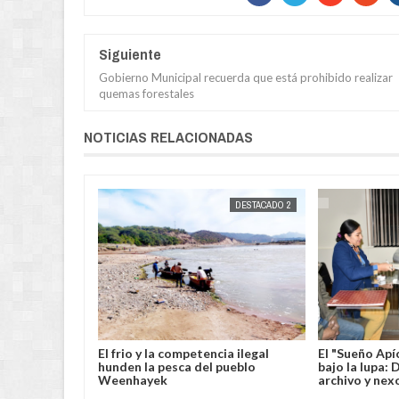
Siguiente
Gobierno Municipal recuerda que está prohibido realizar
quemas forestales
NOTICIAS RELACIONADAS
DESTACADOS
JORGE MOLINA
DESTACADO 2
JORGE MOLINA
rehensión
El frio y la competencia ilegal
El "Sueño Apí
usado de violar
hunden la pesca del pueblo
bajo la lupa:
a menor de
Weenhayek
archivo y nex