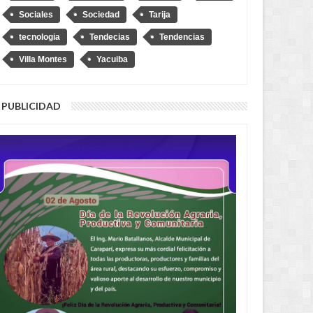
Sociales
Sociedad
Tarija
tecnologia
Tendecias
Tendencias
Villa Montes
Yacuiba
PUBLICIDAD