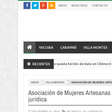
INICIO
NOSOTROS
CONTACTO
YACUIBA
CARAPARÍ
VILLA MONTES
ltor sufre violento robo y queda herido de bala en Chimoré
RECIENTES
Aug
04,
0
2026
INICIO
VILLA MONTES
ASOCIACIÓN DE MUJERES ARTE
Asociación de Mujeres Artesanas
jurídica
SEPTIEMBRE 02, 2024
RECIENTES
,
VILLA MONTES