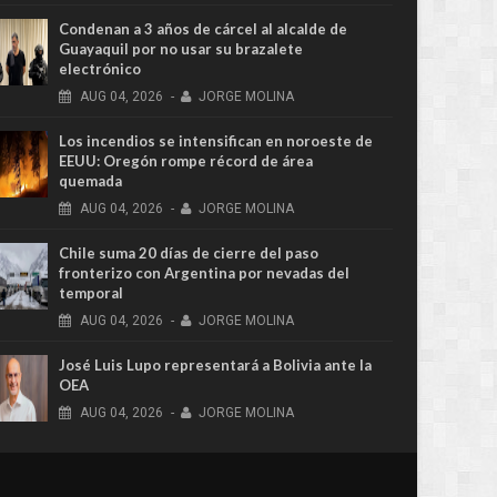
Condenan a 3 años de cárcel al alcalde de
Guayaquil por no usar su brazalete
electrónico
AUG
04,
2026
-
JORGE MOLINA
Los incendios se intensifican en noroeste de
EEUU: Oregón rompe récord de área
quemada
AUG
04,
2026
-
JORGE MOLINA
Chile suma 20 días de cierre del paso
fronterizo con Argentina por nevadas del
temporal
AUG
04,
2026
-
JORGE MOLINA
José Luis Lupo representará a Bolivia ante la
OEA
AUG
04,
2026
-
JORGE MOLINA