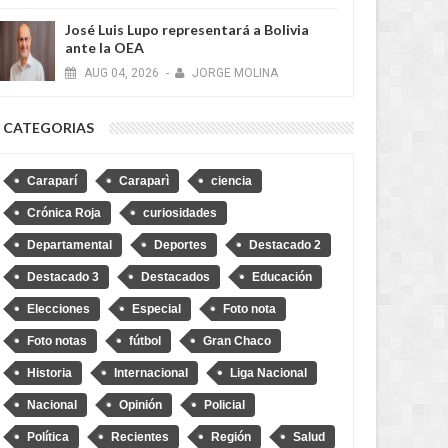
José Luis Lupo representará a Bolivia
ante la OEA
AUG
04,
2026
-
JORGE MOLINA
CATEGORIAS
Caraparí
Caraparì
ciencia
Crónica Roja
curiosidades
JUN
19,
2026
MAY
RECIENTES
RECIENTES
Departamental
Deportes
Destacado 2
Destacado 3
Destacados
Educación
Elecciones
Especial
Foto nota
Foto notas
fútbol
Gran Chaco
Historia
Internacional
Liga Nacional
o Bass Werner logra
Auditoría en Villa Montes revela
Nacional
Opinión
Policial
ante donación del BID para
"desmantelamiento" de
Montes
maquinaria pesada en el SERECA
Política
Recientes
Región
Salud