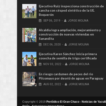
Ejecutivo Ruiz inspecciona construcción de
cancha con césped sintético de la UE.
Boquerón
SEP
06,
2019
-
JORGE MOLINA
Alcaldía logra ampliación, mejoramiento y
construcción de nuevas viviendas en
Sanandita
DEC
06,
2020
-
JORGE MOLINA
Ejecutiva Karen Sánchez inicia primera
cosecha de semilla de trigo certificada
NOV
03,
2022
-
JORGE MOLINA
En riesgo cardumen de peces del rio
Pilcomayo por desvió de aguas en Paraguay
AUG
02,
2022
-
JORGE MOLINA
Copyright © 2019
Periódico El Gran Chaco - Noticias de Yacuib