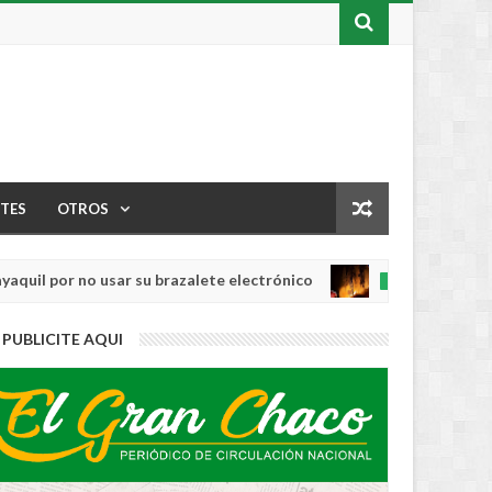
TES
OTROS
or no usar su brazalete electrónico
Los ince
INTERNACIONAL
Aug
04,
0
PUBLICITE AQUI
2026