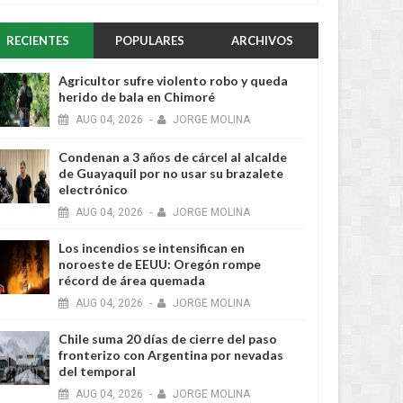
RECIENTES
POPULARES
ARCHIVOS
Agricultor sufre violento robo y queda
herido de bala en Chimoré
AUG
04,
2026
-
JORGE MOLINA
Condenan a 3 años de cárcel al alcalde
de Guayaquil por no usar su brazalete
electrónico
AUG
04,
2026
-
JORGE MOLINA
Los incendios se intensifican en
noroeste de EEUU: Oregón rompe
récord de área quemada
AUG
04,
2026
-
JORGE MOLINA
Chile suma 20 días de cierre del paso
fronterizo con Argentina por nevadas
del temporal
AUG
04,
2026
-
JORGE MOLINA