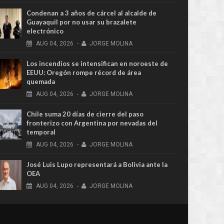
Condenan a 3 años de cárcel al alcalde de
Guayaquil por no usar su brazalete
electrónico
AUG
04,
2026
-
JORGE MOLINA
Los incendios se intensifican en noroeste de
EEUU: Oregón rompe récord de área
quemada
AUG
04,
2026
-
JORGE MOLINA
Chile suma 20 días de cierre del paso
fronterizo con Argentina por nevadas del
temporal
AUG
04,
2026
-
JORGE MOLINA
José Luis Lupo representará a Bolivia ante la
OEA
AUG
04,
2026
-
JORGE MOLINA