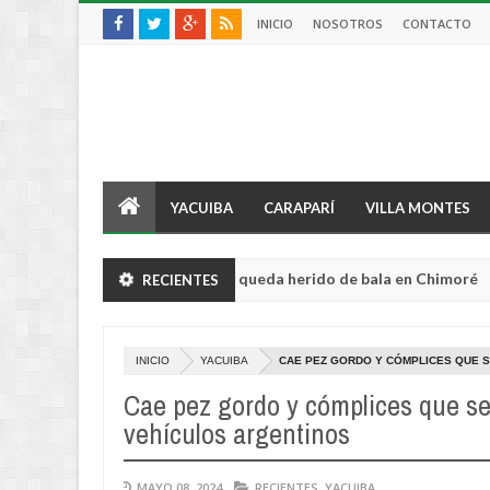
INICIO
NOSOTROS
CONTACTO
YACUIBA
CARAPARÍ
VILLA MONTES
tor sufre violento robo y queda herido de bala en Chimoré
RECIENTES
Aug
04,
0
2026
INICIO
YACUIBA
CAE PEZ GORDO Y CÓMPLICES QUE 
Cae pez gordo y cómplices que se
vehículos argentinos
MAYO 08, 2024
RECIENTES
,
YACUIBA