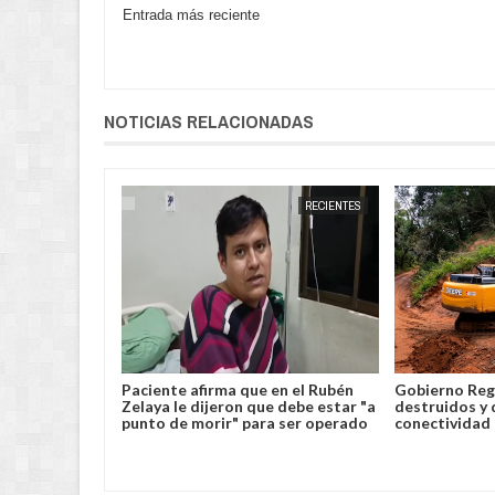
Entrada más reciente
NOTICIAS RELACIONADAS
CARAPARÍ
JORGE MOLINA
RECIENTES
JORGE MOLINA
clarar
Paciente afirma que en el Rubén
Gobierno Reg
 Túnel del
Zelaya le dijeron que debe estar "a
destruidos y 
punto de morir" para ser operado
conectividad