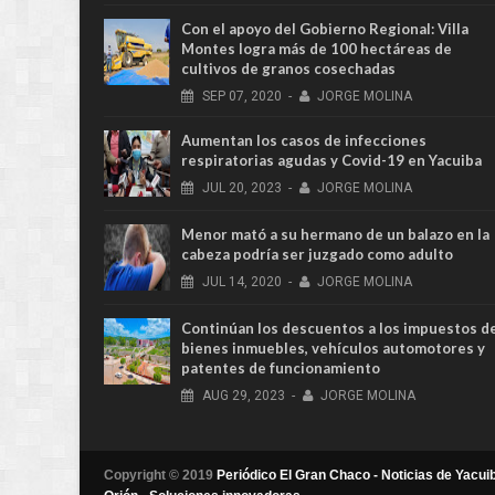
Con el apoyo del Gobierno Regional: Villa
Montes logra más de 100 hectáreas de
cultivos de granos cosechadas
SEP
07,
2020
-
JORGE MOLINA
Aumentan los casos de infecciones
respiratorias agudas y Covid-19 en Yacuiba
JUL
20,
2023
-
JORGE MOLINA
Menor mató a su hermano de un balazo en la
cabeza podría ser juzgado como adulto
JUL
14,
2020
-
JORGE MOLINA
Continúan los descuentos a los impuestos d
bienes inmuebles, vehículos automotores y
patentes de funcionamiento
AUG
29,
2023
-
JORGE MOLINA
Copyright © 2019
Periódico El Gran Chaco - Noticias de Yacuib