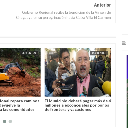
Anterior
Gobierno Regional recibe la bendición de la Virgen de
Chaguaya en su peregrinación hacia Caiza Villa El Carmen
JUN
19,
2026
RECIENTES
RECIENTES
ional repara caminos
El Municipio deberá pagar más de 4
Yacuiba
devuelve la
millones a exconcejales por bonos
plazo 
 a las comunidades
de frontera y vacaciones
con de