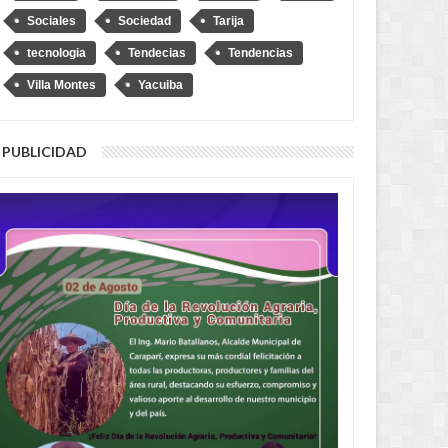
Sociales
Sociedad
Tarija
tecnologia
Tendecias
Tendencias
Villa Montes
Yacuiba
PUBLICIDAD
MAY
28,
2026
MAY
RECIENTES
RECIENTES
: Este 9 de junio vence el
Yacuiba: Logran rescatar y
para el pago de impuestos
repatriar a una adolescente
scuento del 30%
argentina víctima de trata y
proxenetismo