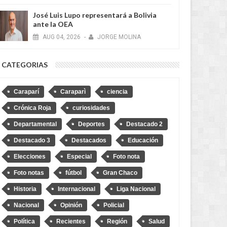
José Luis Lupo representará a Bolivia
ante la OEA
AUG
04,
2026
-
JORGE MOLINA
CATEGORIAS
Caraparí
Caraparì
ciencia
Crónica Roja
curiosidades
Departamental
Deportes
Destacado 2
Destacado 3
Destacados
Educación
Elecciones
Especial
Foto nota
Foto notas
fútbol
Gran Chaco
Historia
Internacional
Liga Nacional
Nacional
Opinión
Policial
Política
Recientes
Región
Salud