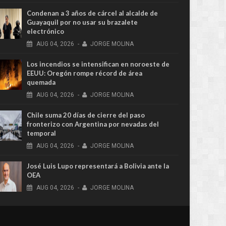
Condenan a 3 años de cárcel al alcalde de
Guayaquil por no usar su brazalete
electrónico
AUG
04,
2026
-
JORGE MOLINA
Los incendios se intensifican en noroeste de
EEUU: Oregón rompe récord de área
quemada
AUG
04,
2026
-
JORGE MOLINA
Chile suma 20 días de cierre del paso
fronterizo con Argentina por nevadas del
temporal
AUG
04,
2026
-
JORGE MOLINA
José Luis Lupo representará a Bolivia ante la
OEA
AUG
04,
2026
-
JORGE MOLINA