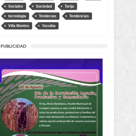
Sociales
Sociedad
Tarija
tecnologia
Tendecias
Tendencias
Villa Montes
Yacuiba
PUBLICIDAD