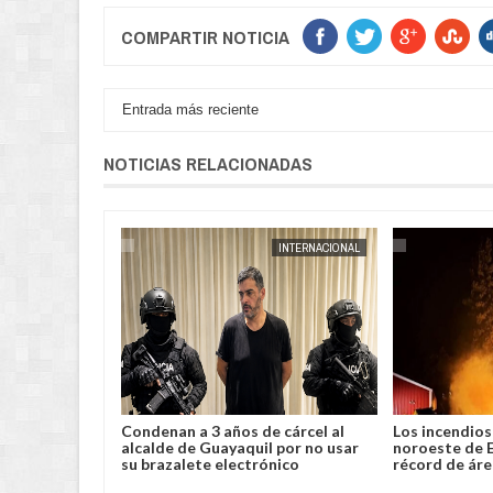
COMPARTIR NOTICIA
Entrada más reciente
NOTICIAS RELACIONADAS
POLICIAL
JORGE MOLINA
INTERNACIONAL
JORGE MOLINA
lento robo y
Condenan a 3 años de cárcel al
Los incendios 
a en Chimoré
alcalde de Guayaquil por no usar
noroeste de 
su brazalete electrónico
récord de ár