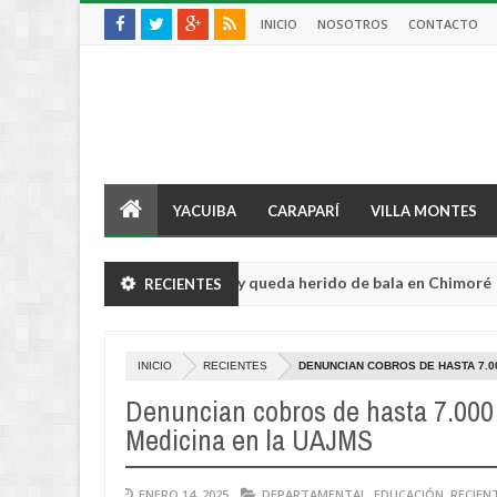
INICIO
NOSOTROS
CONTACTO
YACUIBA
CARAPARÍ
VILLA MONTES
tor sufre violento robo y queda herido de bala en Chimoré
RECIENTES
Aug
04,
0
2026
INICIO
RECIENTES
DENUNCIAN COBROS DE HASTA 7.0
Denuncian cobros de hasta 7.000 
Medicina en la UAJMS
ENERO 14, 2025
DEPARTAMENTAL
,
EDUCACIÓN
,
RECIEN