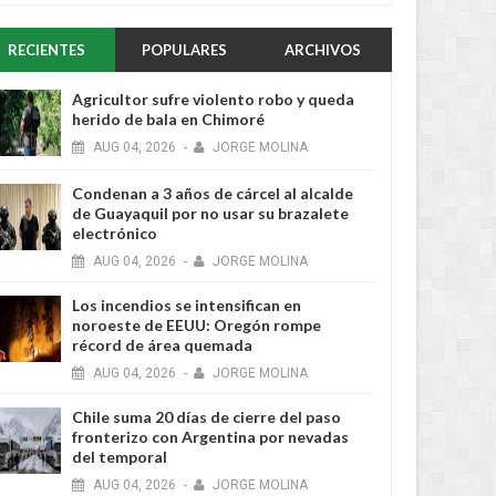
RECIENTES
POPULARES
ARCHIVOS
Agricultor sufre violento robo y queda
herido de bala en Chimoré
AUG
04,
2026
-
JORGE MOLINA
Condenan a 3 años de cárcel al alcalde
de Guayaquil por no usar su brazalete
electrónico
AUG
04,
2026
-
JORGE MOLINA
Los incendios se intensifican en
noroeste de EEUU: Oregón rompe
récord de área quemada
AUG
04,
2026
-
JORGE MOLINA
Chile suma 20 días de cierre del paso
fronterizo con Argentina por nevadas
del temporal
AUG
04,
2026
-
JORGE MOLINA