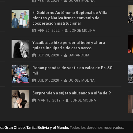
FEB
15,
2024
-
JORGE MOLINA
El Gobierno Autónomo Regional de Villa
Montes y Nativa firman convenio de
cooperación institucional
APR
26,
2022
-
JORGE MOLINA
Yacuiba: Le hizo perder al bebé y ahora
quiere inculparle de caso narco
SEP
28,
2020
-
JARANCIBIA
Roban prendas de vestir en valor de Bs. 30
mil
JUL
01,
2020
-
JORGE MOLINA
Sorprenden a sujeto abusando a niña de 9
MAR
16,
2019
-
JORGE MOLINA
a, Gran Chaco, Tarija, Bolivia y el Mundo.
Todos los derechos reservados.