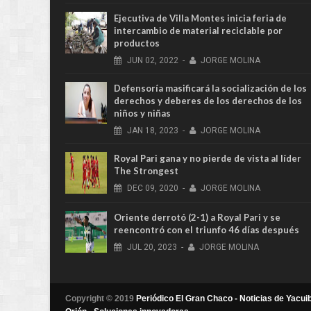
Ejecutiva de Villa Montes inicia feria de
intercambio de material reciclable por
productos
JUN
02,
2022
-
JORGE MOLINA
Defensoría masificará la socialización de los
derechos y deberes de los derechos de los
niños y niñas
JAN
18,
2023
-
JORGE MOLINA
Royal Pari gana y no pierde de vista al líder
The Strongest
DEC
09,
2020
-
JORGE MOLINA
Oriente derrotó (2-1) a Royal Pari y se
reencontró con el triunfo 46 días después
JUL
20,
2023
-
JORGE MOLINA
Copyright © 2019
Periódico El Gran Chaco - Noticias de Yacuib