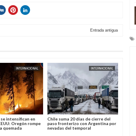
Entrada antigua
AUG
04,
2026
INTERNACIONAL
INTERNACIONAL
se intensifican en
Chile suma 20 días de cierre del
José L
EEUU: Oregón rompe
paso fronterizo con Argentina por
Bolivi
ea quemada
nevadas del temporal