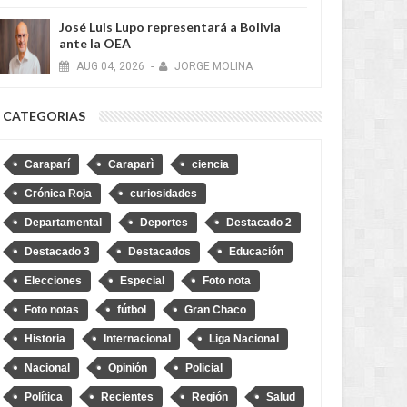
José Luis Lupo representará a Bolivia
ante la OEA
AUG
04,
2026
-
JORGE MOLINA
CATEGORIAS
Caraparí
Caraparì
ciencia
Crónica Roja
curiosidades
026
AUG
04,
2026
Departamental
Deportes
Destacado 2
Destacado 3
Destacados
Educación
Elecciones
Especial
Foto nota
Foto notas
fútbol
Gran Chaco
Historia
Internacional
Liga Nacional
Nacional
Opinión
Policial
Política
Recientes
Región
Salud