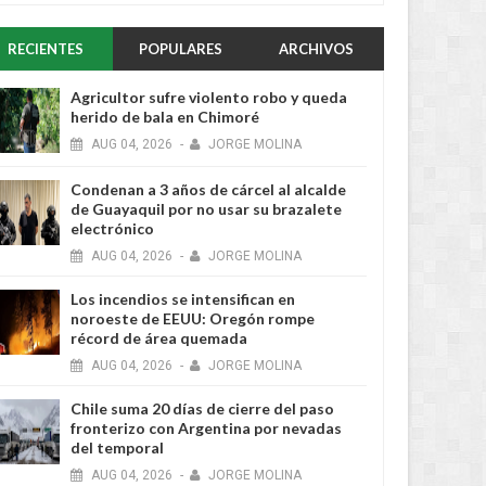
RECIENTES
POPULARES
ARCHIVOS
Agricultor sufre violento robo y queda
herido de bala en Chimoré
AUG
04,
2026
-
JORGE MOLINA
Condenan a 3 años de cárcel al alcalde
de Guayaquil por no usar su brazalete
electrónico
AUG
04,
2026
-
JORGE MOLINA
Los incendios se intensifican en
noroeste de EEUU: Oregón rompe
récord de área quemada
AUG
04,
2026
-
JORGE MOLINA
Chile suma 20 días de cierre del paso
fronterizo con Argentina por nevadas
del temporal
AUG
04,
2026
-
JORGE MOLINA