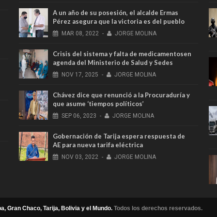
A un año de su posesión, el alcalde Ermas
Pérez asegura que la victoria es del pueblo
MAR
08,
2022
-
JORGE MOLINA
Crisis del sistema y falta de medicamentosen
agenda del Ministerio de Salud y Sedes
NOV
17,
2025
-
JORGE MOLINA
Chávez dice que renunció a la Procuraduría y
que asume ‘tiempos políticos’
SEP
06,
2023
-
JORGE MOLINA
Gobernación de Tarija espera respuesta de
AE para nueva tarifa eléctrica
NOV
03,
2022
-
JORGE MOLINA
a, Gran Chaco, Tarija, Bolivia y el Mundo.
Todos los derechos reservados.