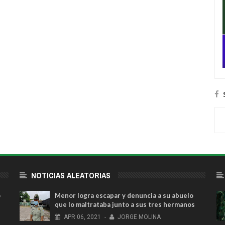
NOTICIAS ALEATORIAS
o
Menor logra escapar y denuncia a su abuelo
que lo maltrataba junto a sus tres hermanos
APR
06,
2021
-
JORGE MOLINA