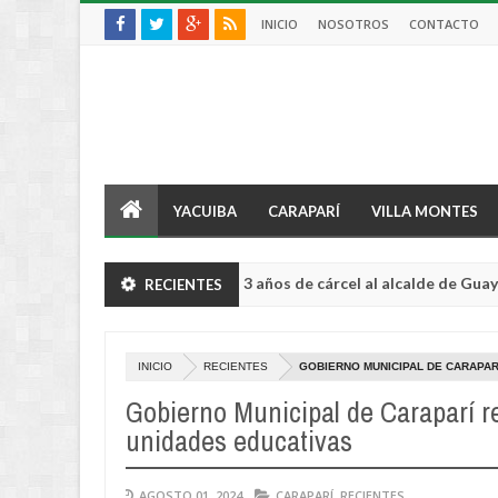
INICIO
NOSOTROS
CONTACTO
YACUIBA
CARAPARÍ
VILLA MONTES
Condenan a 3 años de cárcel al alcalde de Guayaquil por
RECIENTES
TERNACIONAL
INICIO
RECIENTES
GOBIERNO MUNICIPAL DE CARAPAR
Gobierno Municipal de Caraparí re
unidades educativas
AGOSTO 01, 2024
CARAPARÍ
,
RECIENTES