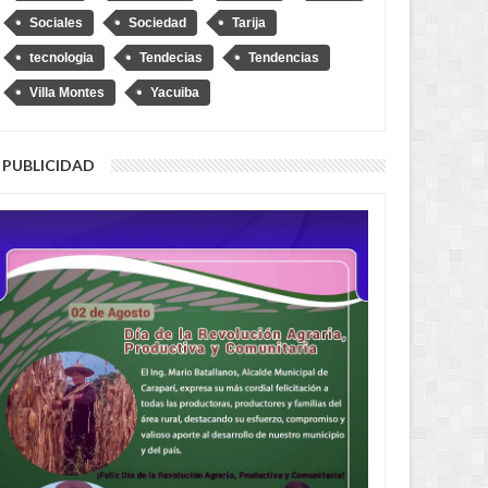
Sociales
Sociedad
Tarija
tecnologia
Tendecias
Tendencias
Villa Montes
Yacuiba
PUBLICIDAD