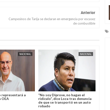
Anterior
Campesinos de Tarija se declaran en emergencia por escasez
de combustible
AUG
04,
2026
AUG
04,
2
NACIONAL
NACIONAL
 Lupo representará a
“No soy Diprove, no hagan el
nte la OEA
ridículo”, dice Loza tras denuncia
de que se transportó en un auto
robado