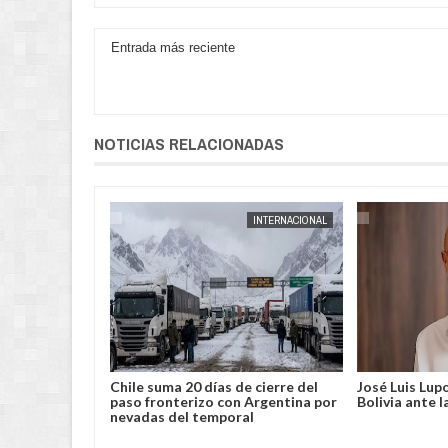
Entrada más reciente
NOTICIAS RELACIONADAS
AUG
04,
2026
INTERNACIONAL
INTERNACIONAL
intensifican en
Chile suma 20 días de cierre del
José Luis
UU: Oregón rompe
paso fronterizo con Argentina por
Bolivia a
quemada
nevadas del temporal