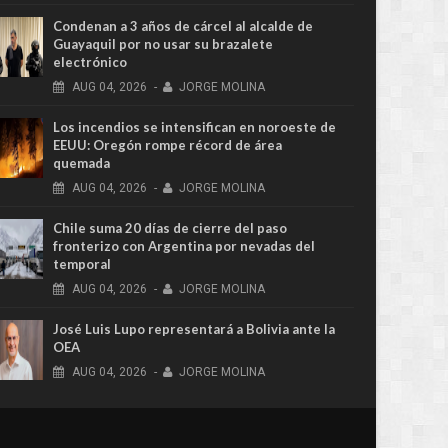
Condenan a 3 años de cárcel al alcalde de
Guayaquil por no usar su brazalete
electrónico
AUG
04,
2026
-
JORGE MOLINA
Los incendios se intensifican en noroeste de
EEUU: Oregón rompe récord de área
quemada
AUG
04,
2026
-
JORGE MOLINA
Chile suma 20 días de cierre del paso
fronterizo con Argentina por nevadas del
temporal
AUG
04,
2026
-
JORGE MOLINA
José Luis Lupo representará a Bolivia ante la
OEA
AUG
04,
2026
-
JORGE MOLINA