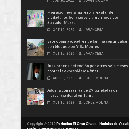
JUN
30,
2022
-
JORGE MOLINA
Migración evita ingreso irregular de
ciudadanos bolivianos y argentinos por
Salvador Mazza
OCT
19,
2020
-
JARANCIBIA
Este domingo, padres de familia continuaban
con bloqueo en Villa Montes
OCT
12,
2020
-
JARANCIBIA
Juez ordena detención por otros seis meses
contra la expresidenta Áñez
AUG
03,
2021
-
JORGE MOLINA
Aduana comisa más de 29 toneladas de
mercancía ilegal en Tarija
OCT
15,
2023
-
JORGE MOLINA
Copyright © 2019
Periódico El Gran Chaco - Noticias de Yacuib