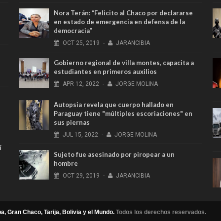
Nora Terán: “Felicito al Chaco por declararse
en estado de emergencia en defensa de la
democracia”
OCT
25,
2019
-
JARANCIBIA
Gobierno regional de villa montes, capacita a
estudiantes en primeros auxilios
APR
12,
2022
-
JORGE MOLINA
Autopsia revela que cuerpo hallado en
Paraguay tiene "múltiples escoriaciones" en
sus piernas
JUL
15,
2022
-
JORGE MOLINA
í
Sujeto fue asesinado por piropear a un
hombre
OCT
29,
2019
-
JARANCIBIA
a, Gran Chaco, Tarija, Bolivia y el Mundo.
Todos los derechos reservados.