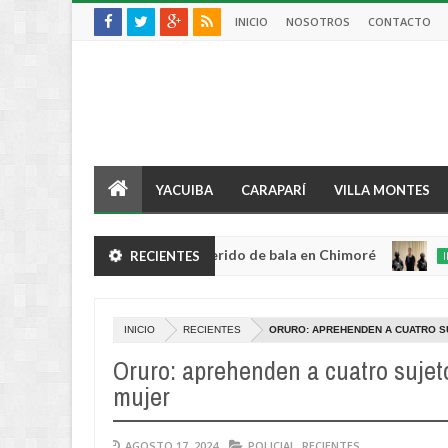
INICIO
NOSOTROS
CONTACTO
YACUIBA
CARAPARÍ
VILLA MONTES
 violento robo y queda herido de bala en Chimoré
RECIENTES
INTERNACIO
Aug
04,
0
2026
INICIO
RECIENTES
ORURO: APREHENDEN A CUATRO SU
Oruro: aprehenden a cuatro sujeto
mujer
AGOSTO 17, 2024
POLICIAL
,
RECIENTES