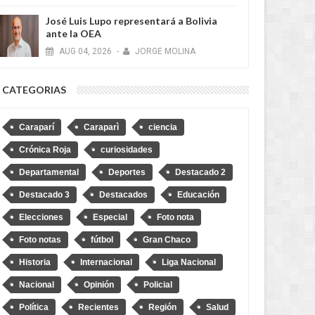
José Luis Lupo representará a Bolivia
ante la OEA
AUG
04,
2026
-
JORGE MOLINA
CATEGORIAS
Caraparí
Caraparì
ciencia
Crónica Roja
curiosidades
Departamental
Deportes
Destacado 2
Destacado 3
Destacados
Educación
Elecciones
Especial
Foto nota
Foto notas
fútbol
Gran Chaco
AUG
04,
2026
AUG
NACIONAL
NACIONAL
Historia
Internacional
Liga Nacional
Nacional
Opinión
Policial
Política
Recientes
Región
Salud