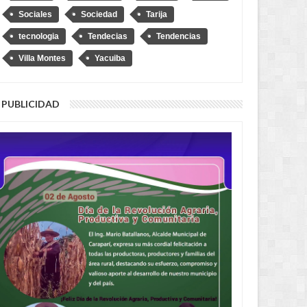
Sociales
Sociedad
Tarija
tecnologia
Tendecias
Tendencias
uis Lupo representará a
“No soy Diprove, no hagan el
a ante la OEA
ridículo”, dice Loza tras denuncia
Villa Montes
Yacuiba
de que se transportó en un auto
robado
PUBLICIDAD