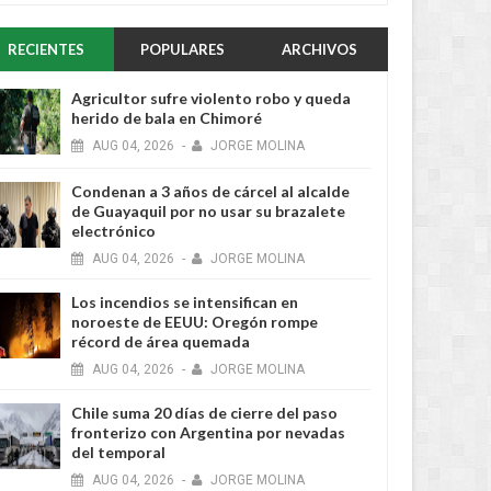
RECIENTES
POPULARES
ARCHIVOS
Agricultor sufre violento robo y queda
herido de bala en Chimoré
AUG
04,
2026
-
JORGE MOLINA
Condenan a 3 años de cárcel al alcalde
de Guayaquil por no usar su brazalete
electrónico
AUG
04,
2026
-
JORGE MOLINA
Los incendios se intensifican en
noroeste de EEUU: Oregón rompe
récord de área quemada
AUG
04,
2026
-
JORGE MOLINA
Chile suma 20 días de cierre del paso
fronterizo con Argentina por nevadas
del temporal
AUG
04,
2026
-
JORGE MOLINA