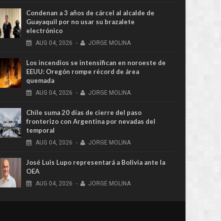
Condenan a 3 años de cárcel al alcalde de
Guayaquil por no usar su brazalete
electrónico
AUG
04,
2026
-
JORGE MOLINA
Los incendios se intensifican en noroeste de
EEUU: Oregón rompe récord de área
quemada
AUG
04,
2026
-
JORGE MOLINA
Chile suma 20 días de cierre del paso
fronterizo con Argentina por nevadas del
temporal
AUG
04,
2026
-
JORGE MOLINA
José Luis Lupo representará a Bolivia ante la
OEA
AUG
04,
2026
-
JORGE MOLINA