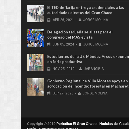
El TED de Tarija entrega credenciales a las
autoridades electas del Gran Chaco
APR
26,
2021
-
JORGE MOLINA
Delegación tarijeña se alista para el
congreso del MAS evista
JUN
05,
2024
-
JORGE MOLINA
Estudiantes de la UE. Méndez Arcos exponen
en feria productiva
NOV
25,
2019
-
JARANCIBIA
Gobierno Regional de Villa Montes apoya en
sofocación de incendio forestal en Macharet
SEP
27,
2020
-
JORGE MOLINA
Copyright © 2019
Periódico El Gran Chaco - Noticias de Yacuib