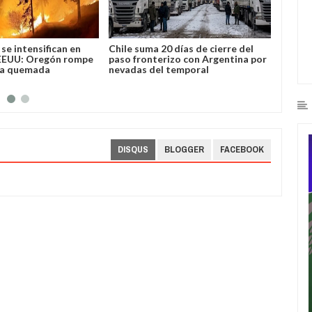
se intensifican en
Chile suma 20 días de cierre del
José L
EEUU: Oregón rompe
paso fronterizo con Argentina por
Bolivi
ea quemada
nevadas del temporal
DISQUS
BLOGGER
FACEBOOK