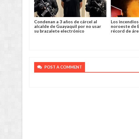
lento robo y
Condenan a 3 años de cárcel al
Los incendios 
a en Chimoré
alcalde de Guayaquil por no usar
noroeste de 
su brazalete electrónico
récord de ár
POST A COMMENT