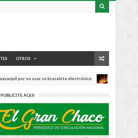
TES
OTROS
 por no usar su brazalete electrónico
Los in
INTERNACIONAL
Aug
04,
0
PUBLICITE AQUI
2026