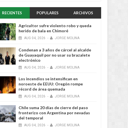
RECIENTES
POPULARES
ARCHIVOS
Agricultor sufre violento robo y queda
herido de bala en Chimoré
AUG
04,
2026
-
JORGE MOLINA
Condenan a 3 años de cárcel al alcalde
de Guayaquil por no usar su brazalete
electrónico
AUG
04,
2026
-
JORGE MOLINA
Los incendios se intensifican en
noroeste de EEUU: Oregón rompe
récord de área quemada
AUG
04,
2026
-
JORGE MOLINA
Chile suma 20 días de cierre del paso
fronterizo con Argentina por nevadas
del temporal
AUG
04,
2026
-
JORGE MOLINA