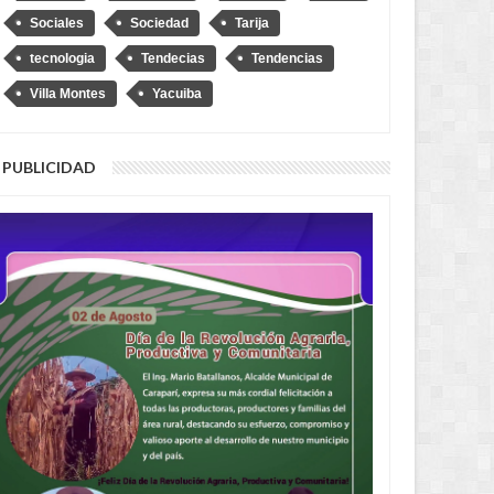
Sociales
Sociedad
Tarija
tecnologia
Tendecias
Tendencias
Villa Montes
Yacuiba
uis Lupo representará a
“No soy Diprove, no hagan el
a ante la OEA
ridículo”, dice Loza tras denuncia
PUBLICIDAD
de que se transportó en un auto
robado