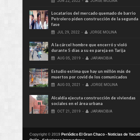
JUN
22,
2022
-
JORGE MOLINA
Locatarios del mercado quemado de barrio
Petrolero piden construcción de la segunda
fase
JUL
29,
2022
-
JORGE MOLINA
A la cárcel hombre que encerró y violó
durante 5 días a su ex pareja en Tarija
AUG
05,
2019
-
JARANCIBIA
Estudio estima que hay un millón más de
muertos por covid de los comunicados
AUG
03,
2021
-
JORGE MOLINA
Alcaldía ejecuta construcción de viviendas
sociales en el área urbana
OCT
21,
2019
-
JARANCIBIA
Copyright © 2019
Periódico El Gran Chaco - Noticias de Yacuib