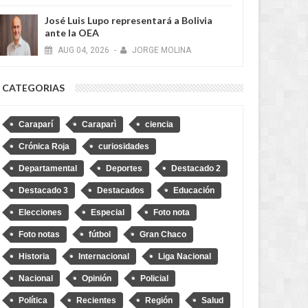
José Luis Lupo representará a Bolivia
ante la OEA
AUG
04,
2026
-
JORGE MOLINA
CATEGORIAS
Caraparí
Caraparì
ciencia
Crónica Roja
curiosidades
Departamental
Deportes
Destacado 2
Destacado 3
Destacados
Educación
Elecciones
Especial
Foto nota
Foto notas
fútbol
Gran Chaco
Historia
Internacional
Liga Nacional
Nacional
Opinión
Policial
AUG
04,
2026
AUG
NACIONAL
NACIONAL
Política
Recientes
Región
Salud