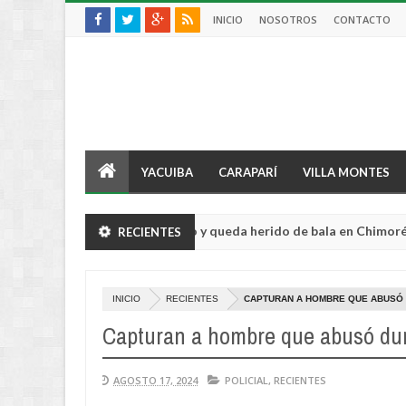
INICIO
NOSOTROS
CONTACTO
YACUIBA
CARAPARÍ
VILLA MONTES
ultor sufre violento robo y queda herido de bala en Chimoré
RECIENTES
Aug
04,
0
2026
INICIO
RECIENTES
CAPTURAN A HOMBRE QUE ABUSÓ
Capturan a hombre que abusó dur
AGOSTO 17, 2024
POLICIAL
,
RECIENTES