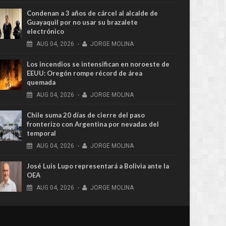
Condenan a 3 años de cárcel al alcalde de
Guayaquil por no usar su brazalete
electrónico
AUG
04,
2026
-
JORGE MOLINA
Los incendios se intensifican en noroeste de
EEUU: Oregón rompe récord de área
quemada
AUG
04,
2026
-
JORGE MOLINA
Chile suma 20 días de cierre del paso
fronterizo con Argentina por nevadas del
temporal
AUG
04,
2026
-
JORGE MOLINA
José Luis Lupo representará a Bolivia ante la
OEA
AUG
04,
2026
-
JORGE MOLINA