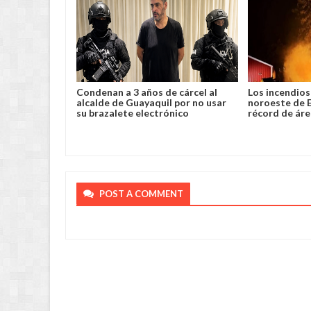
lento robo y
Condenan a 3 años de cárcel al
Los incendios 
a en Chimoré
alcalde de Guayaquil por no usar
noroeste de 
su brazalete electrónico
récord de ár
POST A COMMENT