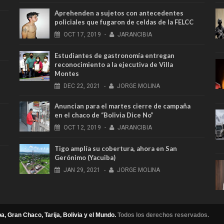
Aprehenden a sujetos con antecedentes
policiales que fugaron de celdas de la FELCC
OCT
17,
2019
-
JARANCIBIA
Estudiantes de gastronomía entregan
reconocimiento a la ejecutiva de Villa
Montes
DEC
22,
2021
-
JORGE MOLINA
Anuncian para el martes cierre de campaña
en el chaco de “Bolivia Dice No”
OCT
12,
2019
-
JARANCIBIA
Tigo amplía su cobertura, ahora en San
Gerónimo (Yacuiba)
JAN
29,
2021
-
JORGE MOLINA
a, Gran Chaco, Tarija, Bolivia y el Mundo.
Todos los derechos reservados.