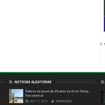
NOTICIAS ALEATORIAS
Fallece un joven de 20 años en el río Tarija;
s
fue a pescar
NOV
17,
2019
-
JARANCIBIA