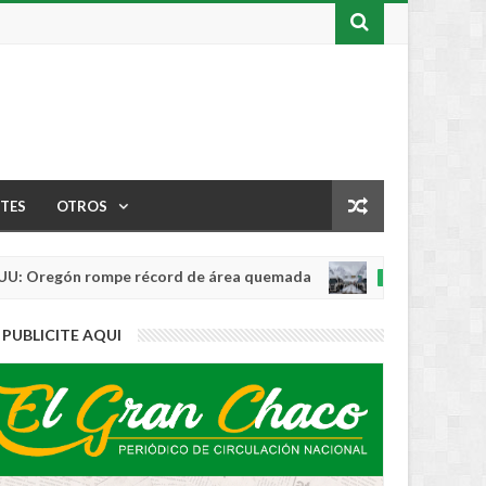
TES
OTROS
regón rompe récord de área quemada
Chile su
INTERNACIONAL
Aug
04,
0
PUBLICITE AQUI
2026