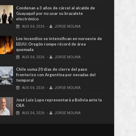
Condenan a 3 años de cárcel al alcalde de
Guayaquil por no usar su brazalete
electrónico
AUG
04,
2026
-
JORGE MOLINA
Los incendios se intensifican en noroeste de
EEUU: Oregón rompe récord de área
quemada
AUG
04,
2026
-
JORGE MOLINA
Chile suma 20 días de cierre del paso
fronterizo con Argentina por nevadas del
temporal
AUG
04,
2026
-
JORGE MOLINA
José Luis Lupo representará a Bolivia ante la
OEA
AUG
04,
2026
-
JORGE MOLINA