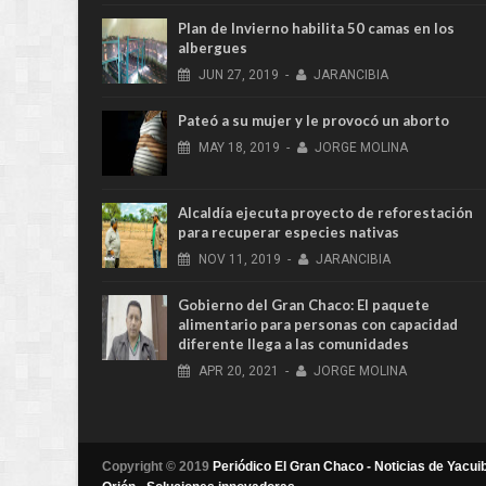
Plan de Invierno habilita 50 camas en los
albergues
JUN
27,
2019
-
JARANCIBIA
Pateó a su mujer y le provocó un aborto
MAY
18,
2019
-
JORGE MOLINA
Alcaldía ejecuta proyecto de reforestación
para recuperar especies nativas
NOV
11,
2019
-
JARANCIBIA
Gobierno del Gran Chaco: El paquete
alimentario para personas con capacidad
diferente llega a las comunidades
APR
20,
2021
-
JORGE MOLINA
Copyright © 2019
Periódico El Gran Chaco - Noticias de Yacuib