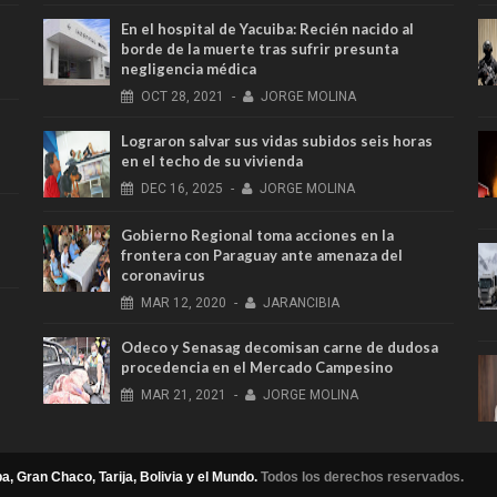
En el hospital de Yacuiba: Recién nacido al
borde de la muerte tras sufrir presunta
negligencia médica
OCT
28,
2021
-
JORGE MOLINA
Lograron salvar sus vidas subidos seis horas
en el techo de su vivienda
DEC
16,
2025
-
JORGE MOLINA
Gobierno Regional toma acciones en la
frontera con Paraguay ante amenaza del
coronavirus
MAR
12,
2020
-
JARANCIBIA
Odeco y Senasag decomisan carne de dudosa
procedencia en el Mercado Campesino
MAR
21,
2021
-
JORGE MOLINA
a, Gran Chaco, Tarija, Bolivia y el Mundo.
Todos los derechos reservados.