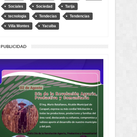
Sociales
Sociedad
Tarija
tecnologia
Tendecias
Tendencias
JUN
19,
2026
MAY
RECIENTES
RECIENTES
Villa Montes
Yacuiba
PUBLICIDAD
o Bass Werner logra
Auditoría en Villa Montes revela
ante donación del BID para
"desmantelamiento" de
Montes
maquinaria pesada en el SERECA