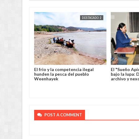
DESTACADOS
JORGE MOLINA
DESTACADO 2
JORGE MOLINA
rehensión
El frio y la competencia ilegal
El "Sueño Apí
usado de violar
hunden la pesca del pueblo
bajo la lupa:
a menor de
Weenhayek
archivo y nex
POST A COMMENT