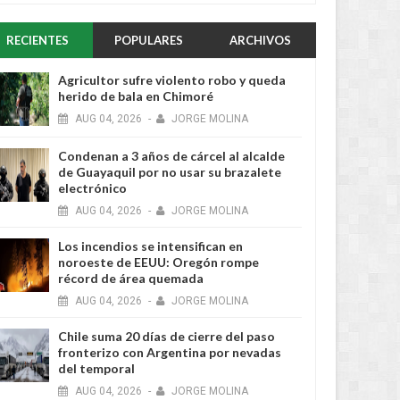
RECIENTES
POPULARES
ARCHIVOS
Agricultor sufre violento robo y queda
herido de bala en Chimoré
AUG
04,
2026
-
JORGE MOLINA
Condenan a 3 años de cárcel al alcalde
de Guayaquil por no usar su brazalete
electrónico
AUG
04,
2026
-
JORGE MOLINA
Los incendios se intensifican en
noroeste de EEUU: Oregón rompe
récord de área quemada
AUG
04,
2026
-
JORGE MOLINA
Chile suma 20 días de cierre del paso
fronterizo con Argentina por nevadas
del temporal
AUG
04,
2026
-
JORGE MOLINA