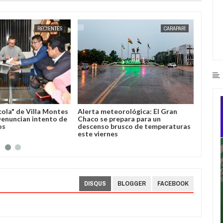
JUL
16,
2026
RECIENTES
CARAPARÍ
cola" de Villa Montes
Alerta meteorológica: El Gran
Horaci
 Denuncian intento de
Chaco se prepara para un
import
os
descenso brusco de temperaturas
Villa 
este viernes
DISQUS
BLOGGER
FACEBOOK