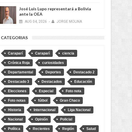
José Luis Lupo representará a Bolivia
ante la OEA
AUG
04,
2026
-
JORGE MOLINA
CATEGORIAS
Caraparí
Caraparì
ciencia
Crónica Roja
curiosidades
Departamental
Deportes
Destacado 2
Destacado 3
Destacados
Educación
Elecciones
Especial
Foto nota
Foto notas
fútbol
Gran Chaco
Historia
Internacional
Liga Nacional
Nacional
Opinión
Policial
Política
Recientes
Región
Salud