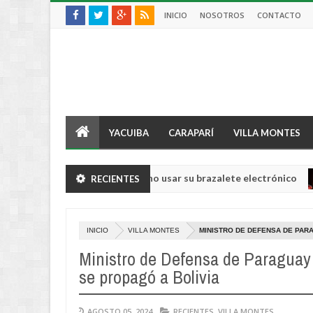
INICIO
NOSOTROS
CONTACTO
YACUIBA
CARAPARÍ
VILLA MONTES
lcalde de Guayaquil por no usar su brazalete electrónico
RECIENTES
IN
Aug
04,
0
2026
INICIO
VILLA MONTES
MINISTRO DE DEFENSA DE PAR
Ministro de Defensa de Paraguay
se propagó a Bolivia
AGOSTO 05, 2024
RECIENTES
,
VILLA MONTES