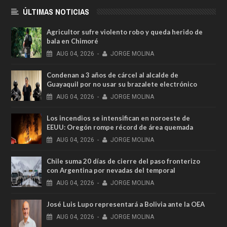
ÚLTIMAS NOTICIAS
Agricultor sufre violento robo y queda herido de
bala en Chimoré
AUG
04,
2026
-
JORGE MOLINA
Condenan a 3 años de cárcel al alcalde de
Guayaquil por no usar su brazalete electrónico
AUG
04,
2026
-
JORGE MOLINA
Los incendios se intensifican en noroeste de
EEUU: Oregón rompe récord de área quemada
AUG
04,
2026
-
JORGE MOLINA
Chile suma 20 días de cierre del paso fronterizo
con Argentina por nevadas del temporal
AUG
04,
2026
-
JORGE MOLINA
José Luis Lupo representará a Bolivia ante la OEA
AUG
04,
2026
-
JORGE MOLINA