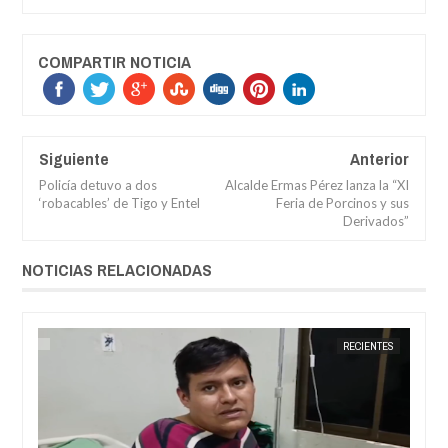
COMPARTIR NOTICIA
Siguiente
Anterior
Policía detuvo a dos
Alcalde Ermas Pérez lanza la “XI
‘robacables’ de Tigo y Entel
Feria de Porcinos y sus
Derivados”
NOTICIAS RELACIONADAS
RÍ
JORGE MOLINA
RECIENTES
JORGE M