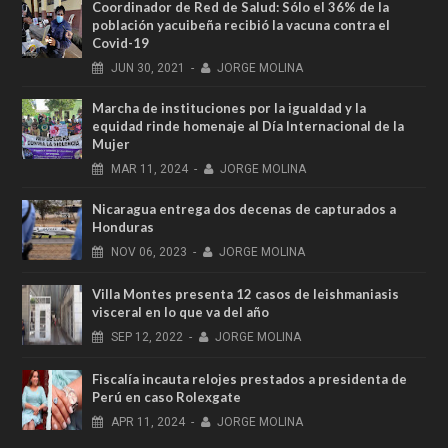
Coordinador de Red de Salud: Sólo el 36% de la
población yacuibeña recibió la vacuna contra el
Covid-19
JUN
30,
2021
-
JORGE MOLINA
Marcha de instituciones por la igualdad y la
equidad rinde homenaje al Día Internacional de la
Mujer
MAR
11,
2024
-
JORGE MOLINA
Nicaragua entrega dos decenas de capturados a
Honduras
NOV
06,
2023
-
JORGE MOLINA
Villa Montes presenta 12 casos de leishmaniasis
visceral en lo que va del año
SEP
12,
2022
-
JORGE MOLINA
Fiscalía incauta relojes prestados a presidenta de
Perú en caso Rolexgate
APR
11,
2024
-
JORGE MOLINA