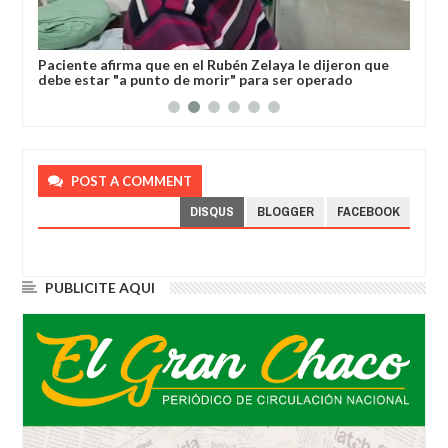
l
Paciente afirma que en el Rubén Zelaya le dijeron que
Gob
debe estar "a punto de morir" para ser operado
dev
POST A COMMENT
DISQUS
BLOGGER
FACEBOOK
PUBLICITE AQUI