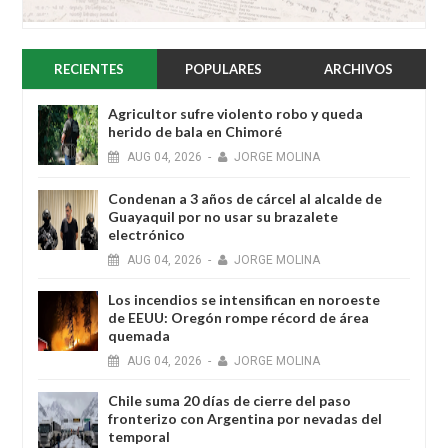
RECIENTES
POPULARES
ARCHIVOS
Agricultor sufre violento robo y queda
herido de bala en Chimoré
AUG
04,
2026
-
JORGE MOLINA
Condenan a 3 años de cárcel al alcalde de
Guayaquil por no usar su brazalete
electrónico
AUG
04,
2026
-
JORGE MOLINA
Los incendios se intensifican en noroeste
de EEUU: Oregón rompe récord de área
quemada
AUG
04,
2026
-
JORGE MOLINA
Chile suma 20 días de cierre del paso
fronterizo con Argentina por nevadas del
temporal