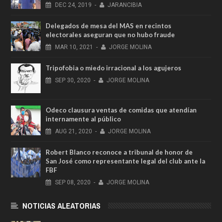
DEC
24,
2019
-
JARANCIBIA
Delegados de mesa del MAS en recintos
electorales aseguran que no hubo fraude
MAR
10,
2021
-
JORGE MOLINA
Tripofobia o miedo irracional a los agujeros
SEP
30,
2020
-
JORGE MOLINA
Odeco clausura ventas de comidas que atendían
internamente al público
AUG
21,
2020
-
JORGE MOLINA
Robert Blanco reconoce a tribunal de honor de
San José como representante legal del club ante la
FBF
SEP
08,
2020
-
JORGE MOLINA
NOTICIAS ALEATORIAS