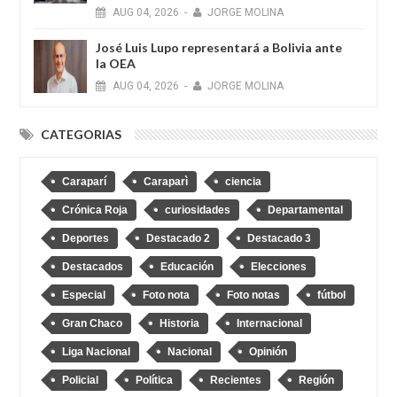
AUG
04,
2026
-
JORGE MOLINA
José Luis Lupo representará a Bolivia ante
la OEA
AUG
04,
2026
-
JORGE MOLINA
CATEGORIAS
Caraparí
Caraparì
ciencia
Crónica Roja
curiosidades
Departamental
Deportes
Destacado 2
Destacado 3
Destacados
Educación
Elecciones
Especial
Foto nota
Foto notas
fútbol
Gran Chaco
Historia
Internacional
Liga Nacional
Nacional
Opinión
Policial
Política
Recientes
Región