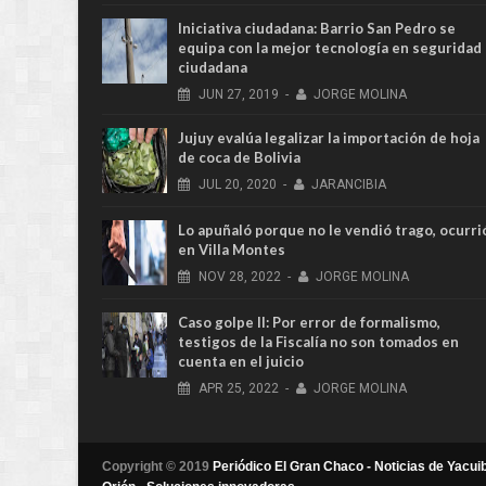
Iniciativa ciudadana: Barrio San Pedro se
equipa con la mejor tecnología en seguridad
ciudadana
JUN
27,
2019
-
JORGE MOLINA
Jujuy evalúa legalizar la importación de hoja
de coca de Bolivia
JUL
20,
2020
-
JARANCIBIA
Lo apuñaló porque no le vendió trago, ocurri
en Villa Montes
NOV
28,
2022
-
JORGE MOLINA
Caso golpe II: Por error de formalismo,
testigos de la Fiscalía no son tomados en
cuenta en el juicio
APR
25,
2022
-
JORGE MOLINA
Copyright © 2019
Periódico El Gran Chaco - Noticias de Yacuib