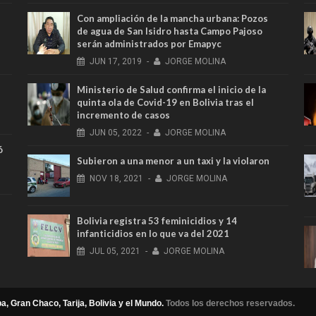
Con ampliación de la mancha urbana: Pozos
de agua de San Isidro hasta Campo Pajoso
serán administrados por Emapyc
JUN
17,
2019
-
JORGE MOLINA
Ministerio de Salud confirma el inicio de la
quinta ola de Covid-19 en Bolivia tras el
incremento de casos
JUN
05,
2022
-
JORGE MOLINA
ó
Subieron a una menor a un taxi y la violaron
NOV
18,
2021
-
JORGE MOLINA
Bolivia registra 53 feminicidios y 14
infanticidios en lo que va del 2021
JUL
05,
2021
-
JORGE MOLINA
a, Gran Chaco, Tarija, Bolivia y el Mundo.
Todos los derechos reservados.