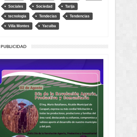
Sociales
Sociedad
Tarija
tecnologia
Tendecias
Tendencias
Villa Montes
Yacuiba
: Este 9 de junio vence el
Yacuiba: Logran rescatar y
para el pago de impuestos
repatriar a una adolescente
scuento del 30%
argentina víctima de trata y
PUBLICIDAD
proxenetismo