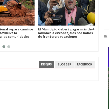
ional repara caminos
El Municipio deberá pagar más de 4
Yacuiba
devuelve la
millones a exconcejales por bonos
plazo 
 a las comunidades
de frontera y vacaciones
con de
DISQUS
BLOGGER
FACEBOOK