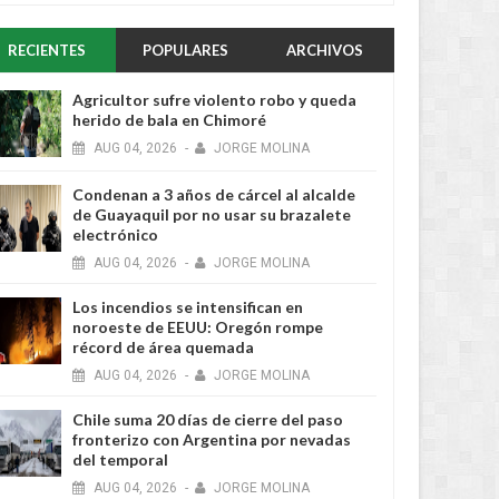
RECIENTES
POPULARES
ARCHIVOS
Agricultor sufre violento robo y queda
herido de bala en Chimoré
AUG
04,
2026
-
JORGE MOLINA
Condenan a 3 años de cárcel al alcalde
de Guayaquil por no usar su brazalete
electrónico
AUG
04,
2026
-
JORGE MOLINA
Los incendios se intensifican en
noroeste de EEUU: Oregón rompe
récord de área quemada
AUG
04,
2026
-
JORGE MOLINA
Chile suma 20 días de cierre del paso
fronterizo con Argentina por nevadas
del temporal
AUG
04,
2026
-
JORGE MOLINA