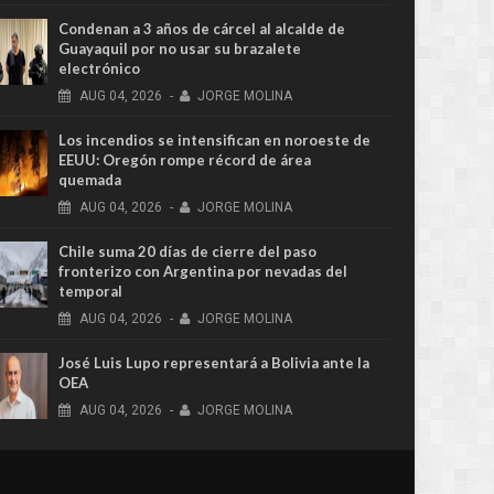
Condenan a 3 años de cárcel al alcalde de
Guayaquil por no usar su brazalete
electrónico
AUG
04,
2026
-
JORGE MOLINA
Los incendios se intensifican en noroeste de
EEUU: Oregón rompe récord de área
quemada
AUG
04,
2026
-
JORGE MOLINA
Chile suma 20 días de cierre del paso
fronterizo con Argentina por nevadas del
temporal
AUG
04,
2026
-
JORGE MOLINA
José Luis Lupo representará a Bolivia ante la
OEA
AUG
04,
2026
-
JORGE MOLINA