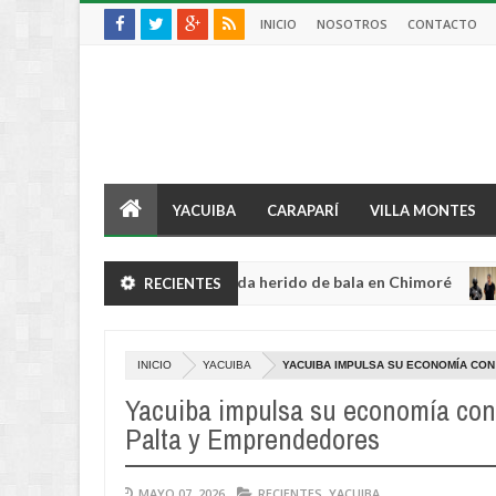
INICIO
NOSOTROS
CONTACTO
YACUIBA
CARAPARÍ
VILLA MONTES
sufre violento robo y queda herido de bala en Chimoré
RECIENTES
INTE
Aug
04,
0
2026
INICIO
YACUIBA
YACUIBA IMPULSA SU ECONOMÍA CON
Yacuiba impulsa su economía con l
Palta y Emprendedores
MAYO 07, 2026
RECIENTES
,
YACUIBA