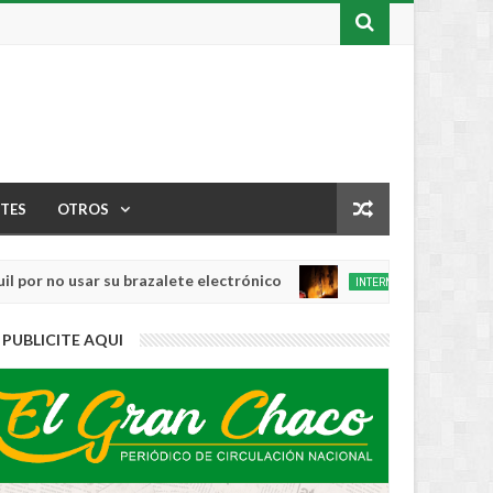
TES
OTROS
o usar su brazalete electrónico
Los incendio
INTERNACIONAL
Aug
04,
0
PUBLICITE AQUI
2026