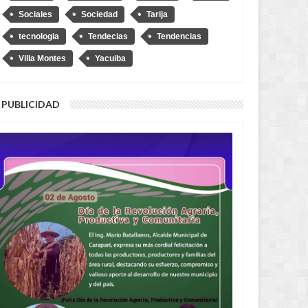
o
Sociales
Sociedad
Tarija
tecnologia
Tendecias
Tendencias
Villa Montes
Yacuiba
PUBLICIDAD