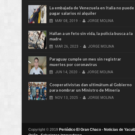
La embajada de Venezuela en Italia no puede
pagar salarios ni alquiler
MAY
08,
2019
-
JORGE MOLINA
Hallan a un feto sin vida, la policía busca a la
madre
MAR
26,
2023
-
JORGE MOLINA
Paraguay cumple un mes sin registrar
muertes por coronavirus
JUN
14,
2020
-
JORGE MOLINA
Cooperativistas dan ultimátum al Gobierno
para nombrar un Ministro de Minería
NOV
13,
2025
-
JORGE MOLINA
Copyright © 2019
Periódico El Gran Chaco - Noticias de Yacuib