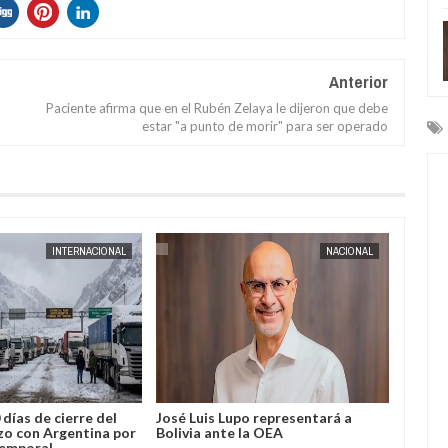
Anterior
Paciente afirma que en el Rubén Zelaya le dijeron que debe
estar "a punto de morir" para ser operado
AUG
04,
2026
AUG
04,
2026
INTERNACIONAL
NACIONAL
 días de cierre del
José Luis Lupo representará a
“No so
zo con Argentina por
Bolivia ante la OEA
ridícul
temporal
de que