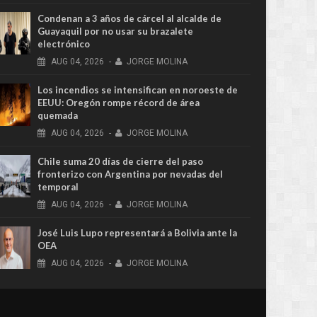
Condenan a 3 años de cárcel al alcalde de
Guayaquil por no usar su brazalete
electrónico
AUG
04,
2026
-
JORGE MOLINA
Los incendios se intensifican en noroeste de
EEUU: Oregón rompe récord de área
quemada
AUG
04,
2026
-
JORGE MOLINA
Chile suma 20 días de cierre del paso
fronterizo con Argentina por nevadas del
temporal
AUG
04,
2026
-
JORGE MOLINA
José Luis Lupo representará a Bolivia ante la
OEA
AUG
04,
2026
-
JORGE MOLINA