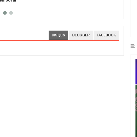
robad
DISQUS
BLOGGER
FACEBOOK