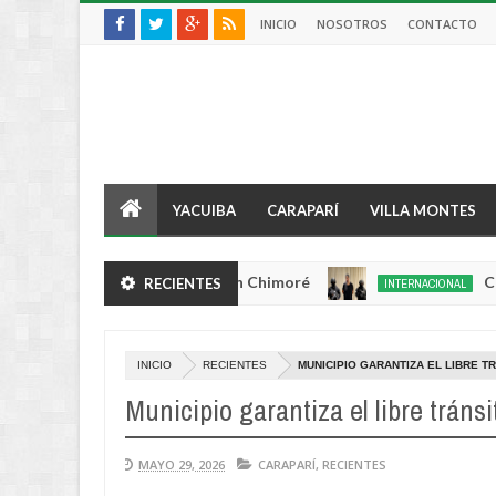
INICIO
NOSOTROS
CONTACTO
YACUIBA
CARAPARÍ
VILLA MONTES
 y queda herido de bala en Chimoré
Condenan 
RECIENTES
INTERNACIONAL
Aug
04,
0
2026
INICIO
RECIENTES
MUNICIPIO GARANTIZA EL LIBRE 
Municipio garantiza el libre tráns
MAYO 29, 2026
CARAPARÍ
,
RECIENTES