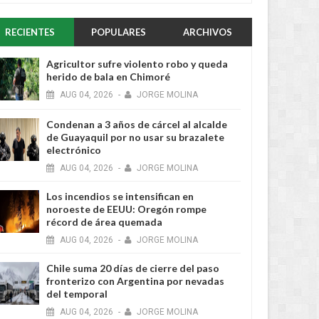
RECIENTES
POPULARES
ARCHIVOS
Agricultor sufre violento robo y queda
herido de bala en Chimoré
AUG
04,
2026
-
JORGE MOLINA
Condenan a 3 años de cárcel al alcalde
de Guayaquil por no usar su brazalete
electrónico
AUG
04,
2026
-
JORGE MOLINA
Los incendios se intensifican en
noroeste de EEUU: Oregón rompe
récord de área quemada
AUG
04,
2026
-
JORGE MOLINA
Chile suma 20 días de cierre del paso
fronterizo con Argentina por nevadas
del temporal
AUG
04,
2026
-
JORGE MOLINA