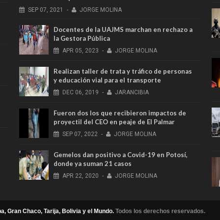
SEP
07,
2021
-
JORGE MOLINA
Docentes de la UAJMS marchan en rechazo a
la Gestora Pública
APR
05,
2023
-
JORGE MOLINA
Realizan taller de trata y tráfico de personas
y educación vial para el transporte
DEC
06,
2019
-
JARANCIBIA
Fueron dos los que recibieron impactos de
proyectil del CEO en peaje de El Palmar
SEP
07,
2022
-
JORGE MOLINA
Gemelos dan positivo a Covid-19 en Potosí,
donde ya suman 21 casos
APR
22,
2020
-
JORGE MOLINA
a, Gran Chaco, Tarija, Bolivia y el Mundo.
Todos los derechos reservados.