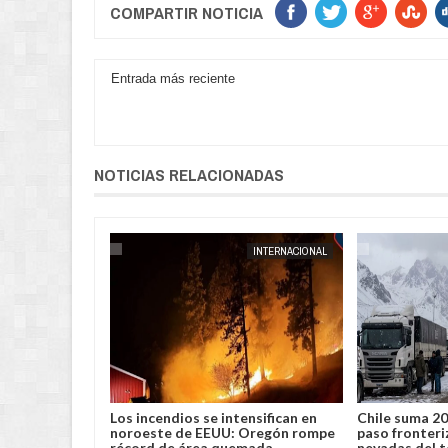
COMPARTIR NOTICIA
Entrada más reciente
NOTICIAS RELACIONADAS
INTERNACIONAL
JORGE MOLINA
INTERNACIONAL
 cárcel al
Los incendios se intensifican en
Chile suma 20
 por no usar
noroeste de EEUU: Oregón rompe
paso fronteri
nico
récord de área quemada
nevadas del 