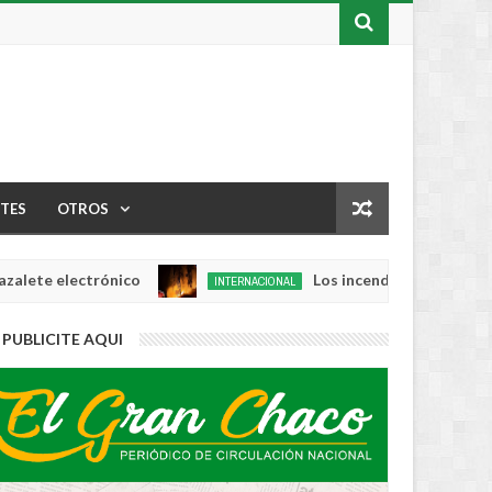
TES
OTROS
 electrónico
Los incendios se intensifican e
INTERNACIONAL
Aug
04,
0
PUBLICITE AQUI
2026