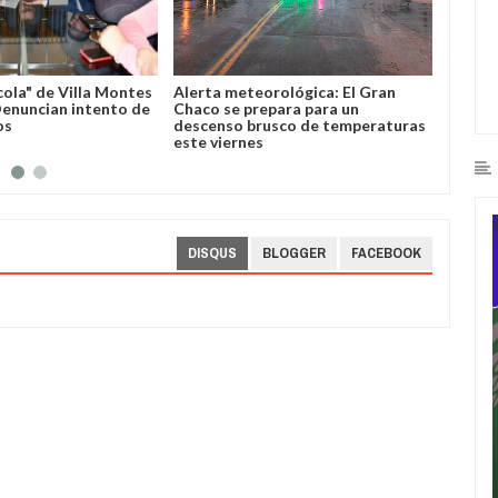
cola" de Villa Montes
Alerta meteorológica: El Gran
Horaci
 Denuncian intento de
Chaco se prepara para un
import
os
descenso brusco de temperaturas
Villa 
este viernes
DISQUS
BLOGGER
FACEBOOK