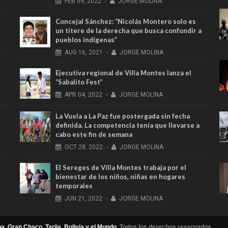
FEB
09,
2022
-
JORGE MOLINA
Concejal Sánchez: “Nicolás Montero solo es
un títere de la derecha que busca confundir a
pueblos indígenas”
AUG
16,
2021
-
JORGE MOLINA
Ejecutiva regional de Villa Montes lanza el
“Sabalito Fest”
APR
04,
2022
-
JORGE MOLINA
La Vuela a La Paz fue postergada sin fecha
definida. La competencia tenía que llevarse a
cabo este fin de semana
OCT
28,
2022
-
JORGE MOLINA
El Sereges de Villa Montes trabaja por el
bienestar de los niños, niñas en hogares
temporales
JUN
21,
2022
-
JORGE MOLINA
a, Gran Chaco, Tarija, Bolivia y el Mundo.
Todos los derechos reservados.