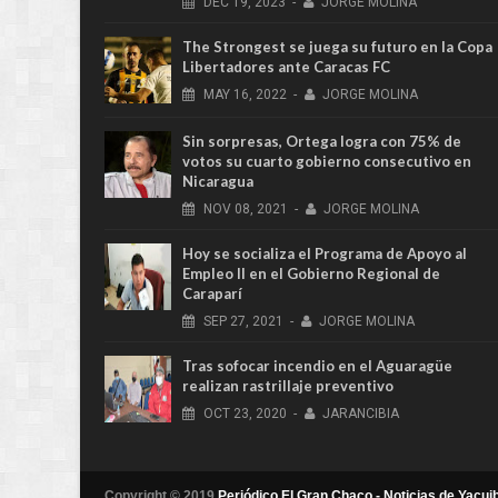
DEC
19,
2023
-
JORGE MOLINA
The Strongest se juega su futuro en la Copa
Libertadores ante Caracas FC
MAY
16,
2022
-
JORGE MOLINA
Sin sorpresas, Ortega logra con 75% de
votos su cuarto gobierno consecutivo en
Nicaragua
NOV
08,
2021
-
JORGE MOLINA
Hoy se socializa el Programa de Apoyo al
Empleo II en el Gobierno Regional de
Caraparí
SEP
27,
2021
-
JORGE MOLINA
Tras sofocar incendio en el Aguaragüe
realizan rastrillaje preventivo
OCT
23,
2020
-
JARANCIBIA
Copyright © 2019
Periódico El Gran Chaco - Noticias de Yacuib