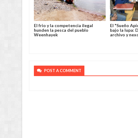
rehensión
El frio y la competencia ilegal
El "Sueño Apí
usado de violar
hunden la pesca del pueblo
bajo la lupa:
a menor de
Weenhayek
archivo y nex
POST A COMMENT