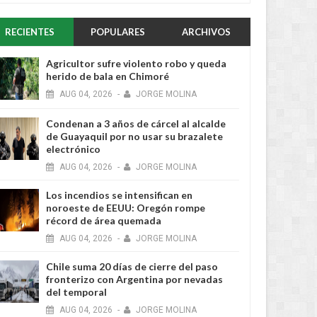
RECIENTES
POPULARES
ARCHIVOS
Agricultor sufre violento robo y queda
herido de bala en Chimoré
AUG
04,
2026
-
JORGE MOLINA
Condenan a 3 años de cárcel al alcalde
de Guayaquil por no usar su brazalete
electrónico
AUG
04,
2026
-
JORGE MOLINA
Los incendios se intensifican en
noroeste de EEUU: Oregón rompe
récord de área quemada
AUG
04,
2026
-
JORGE MOLINA
Chile suma 20 días de cierre del paso
fronterizo con Argentina por nevadas
del temporal
AUG
04,
2026
-
JORGE MOLINA