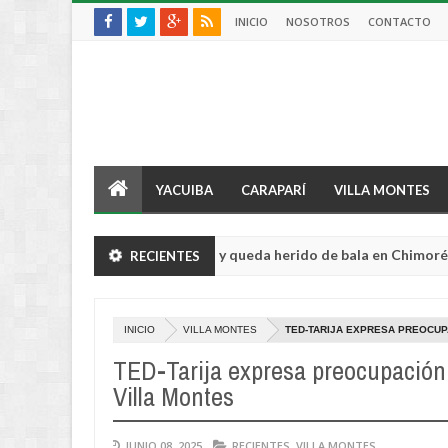
INICIO
NOSOTROS
CONTACTO
YACUIBA
CARAPARÍ
VILLA MONTES
ltor sufre violento robo y queda herido de bala en Chimoré
RECIENTES
Aug
04,
0
2026
INICIO
VILLA MONTES
TED-TARIJA EXPRESA PREOCUPA
TED-Tarija expresa preocupación 
Villa Montes
JUNIO 08, 2025
RECIENTES
,
VILLA MONTES