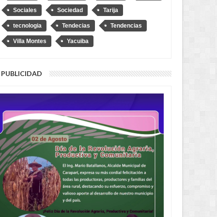
Sociales
Sociedad
Tarija
tecnologia
Tendecias
Tendencias
o Bass Werner logra
Auditoría en Villa Montes revela
Villa Montes
Yacuiba
ante donación del BID para
"desmantelamiento" de
Montes
maquinaria pesada en el SERECA
PUBLICIDAD