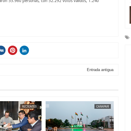
otaron 55.960 personas, con 52.292 votos válidos, 1.240
Entrada antigua
JUL
16,
2026
RECIENTES
CARAPARÍ