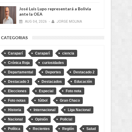
José Luis Lupo representará a Bolivia
ante la OEA
AUG
04,
2026
-
JORGE MOLINA
CATEGORIAS
Caraparí
Caraparì
ciencia
Crónica Roja
curiosidades
Departamental
Deportes
Destacado 2
Destacado 3
Destacados
Educación
Elecciones
Especial
Foto nota
Foto notas
fútbol
Gran Chaco
JUN
19,
2026
MAY
RECIENTES
RECIENTES
Historia
Internacional
Liga Nacional
Nacional
Opinión
Policial
Política
Recientes
Región
Salud