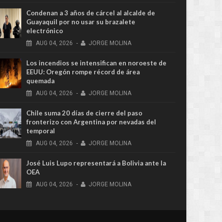
Condenan a 3 años de cárcel al alcalde de
Guayaquil por no usar su brazalete
electrónico
AUG
04,
2026
-
JORGE MOLINA
Los incendios se intensifican en noroeste de
EEUU: Oregón rompe récord de área
quemada
AUG
04,
2026
-
JORGE MOLINA
Chile suma 20 días de cierre del paso
fronterizo con Argentina por nevadas del
temporal
AUG
04,
2026
-
JORGE MOLINA
José Luis Lupo representará a Bolivia ante la
OEA
AUG
04,
2026
-
JORGE MOLINA